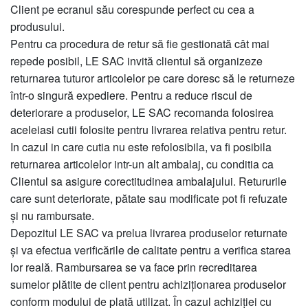
Client pe ecranul său corespunde perfect cu cea a
produsului.
Pentru ca procedura de retur să fie gestionată cât mai
repede posibil, LE SAC invită clientul să organizeze
returnarea tuturor articolelor pe care doresc să le returneze
într-o singură expediere. Pentru a reduce riscul de
deteriorare a produselor, LE SAC recomanda folosirea
aceleiasi cutii folosite pentru livrarea relativa pentru retur.
In cazul in care cutia nu este refolosibila, va fi posibila
returnarea articolelor intr-un alt ambalaj, cu conditia ca
Clientul sa asigure corectitudinea ambalajului. Retururile
care sunt deteriorate, pătate sau modificate pot fi refuzate
și nu rambursate.
Depozitul LE SAC va prelua livrarea produselor returnate
și va efectua verificările de calitate pentru a verifica starea
lor reală. Rambursarea se va face prin recreditarea
sumelor plătite de client pentru achiziționarea produselor
conform modului de plată utilizat. În cazul achiziției cu