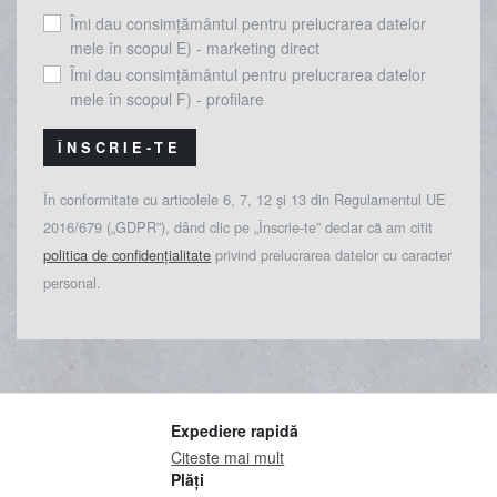
Îmi dau consimțământul pentru prelucrarea datelor
mele în scopul E) - marketing direct
Îmi dau consimțământul pentru prelucrarea datelor
mele în scopul F) - profilare
ÎNSCRIE-TE
În conformitate cu articolele 6, 7, 12 și 13 din Regulamentul UE
2016/679 („GDPR”), dând clic pe „Înscrie-te” declar că am citit
politica de confidențialitate
privind prelucrarea datelor cu caracter
personal.
Expediere rapidă
Citeste mai mult
Plăți