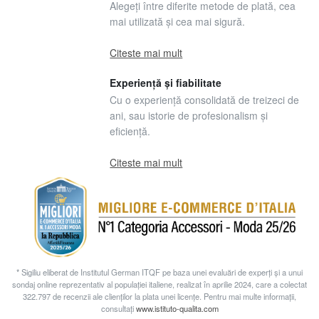
Alegeți între diferite metode de plată, cea
mai utilizată și cea mai sigură.
Citeste mai mult
Experiență și fiabilitate
Cu o experiență consolidată de treizeci de
ani, sau istorie de profesionalism și
eficiență.
Citeste mai mult
* Sigiliu eliberat de Institutul German ITQF pe baza unei evaluări de experți și a unui
sondaj online reprezentativ al populației italiene, realizat în aprilie 2024, care a colectat
322.797 de recenzii ale clienților la plata unei licențe. Pentru mai multe informații,
consultați
www.istituto-qualita.com