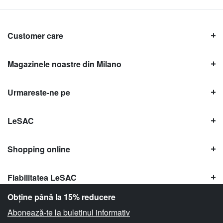
Customer care
Magazinele noastre din Milano
Urmareste-ne pe
LeSAC
Shopping online
Fiabilitatea LeSAC
Obține până la 15% reducere
Abonează-te la buletinul informativ
Copyright © Le SAC s.r.l. | PI 10954380159 |
Informații legale