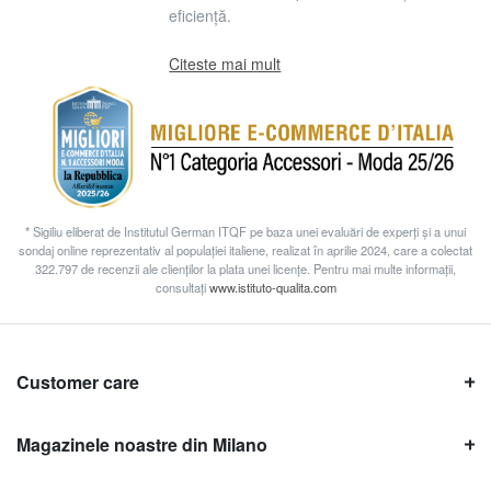
eficiență.
Citeste mai mult
* Sigiliu eliberat de Institutul German ITQF pe baza unei evaluări de experți și a unui
sondaj online reprezentativ al populației italiene, realizat în aprilie 2024, care a colectat
322.797 de recenzii ale clienților la plata unei licențe. Pentru mai multe informații,
consultați
www.istituto-qualita.com
Customer care
Magazinele noastre din Milano