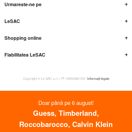
Urmareste-ne pe
LeSAC
Shopping online
Fiabilitatea LeSAC
Copyright © Le SAC s.r.l. | PI 10954380159 |
Informații legale
Doar până pe 6 august!
Guess, Timberland,
Roccobarocco, Calvin Klein