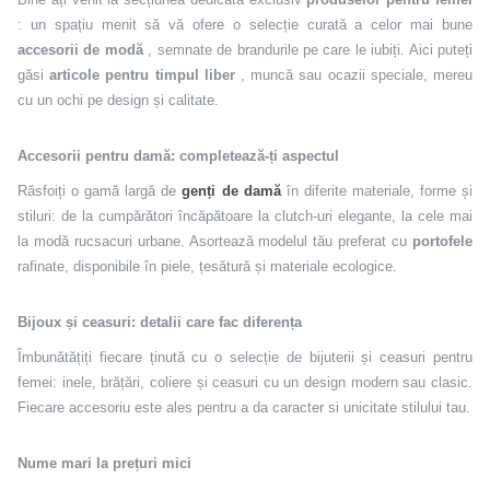
: un spațiu menit să vă ofere o selecție curată a celor mai bune
accesorii de modă
, semnate de brandurile pe care le iubiți. Aici puteți
găsi
articole pentru timpul liber
, muncă sau ocazii speciale, mereu
cu un ochi pe design și calitate.
Accesorii pentru damă: completează-ți aspectul
Răsfoiți o gamă largă de
genți de damă
în diferite materiale, forme și
stiluri: de la cumpărători încăpătoare la clutch-uri elegante, la cele mai
la modă rucsacuri urbane. Asortează modelul tău preferat cu
portofele
rafinate, disponibile în piele, țesătură și materiale ecologice.
Bijoux și ceasuri: detalii care fac diferența
Îmbunătățiți fiecare ținută cu o selecție de bijuterii și ceasuri pentru
femei: inele, brățări, coliere și ceasuri cu un design modern sau clasic.
Fiecare accesoriu este ales pentru a da caracter si unicitate stilului tau.
Nume mari la prețuri mici