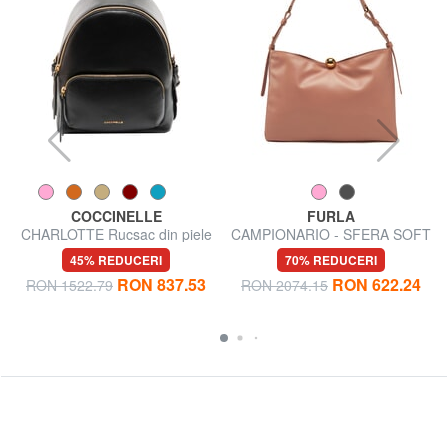
COCCINELLE
FURLA
CHARLOTTE Rucsac din piele
CAMPIONARIO - SFERA SOFT
Geantă de umăr, piele,
45% REDUCERI
70% REDUCERI
fabricată în Italia
RON 837.53
RON 622.24
RON 1522.79
RON 2074.15