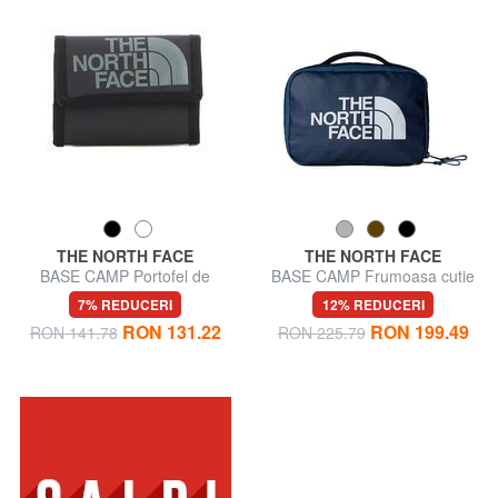
THE NORTH FACE
THE NORTH FACE
BASE CAMP Portofel de
BASE CAMP Frumoasa cutie
rupere
7% REDUCERI
12% REDUCERI
RON 131.22
RON 199.49
RON 141.78
RON 225.79