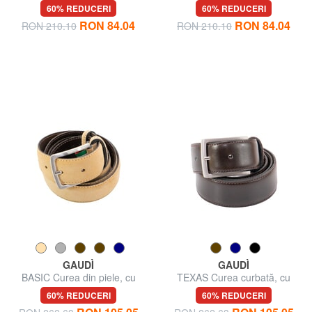
fabricată în Italia
piele
60% REDUCERI
60% REDUCERI
RON 84.04
RON 84.04
RON 210.10
RON 210.10
GAUDÌ
GAUDÌ
BASIC Curea din piele, cu
TEXAS Curea curbată, cu
logo în relief
cusături
60% REDUCERI
60% REDUCERI