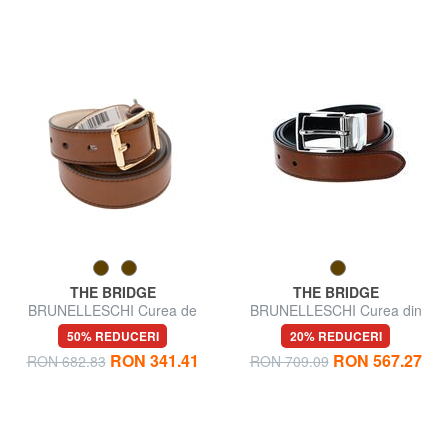
THE BRIDGE
THE BRIDGE
BRUNELLESCHI Curea de
BRUNELLESCHI Curea din
piele
piele cu două fețe
50% REDUCERI
20% REDUCERI
RON 341.41
RON 567.27
RON 682.83
RON 709.09