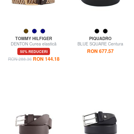
TOMMY HILFIGER
PIQUADRO
DENTON Curea elastică
BLUE SQUARE Centura
împletită
reversibila
RON 677.57
50% REDUCERI
RON 144.18
RON 288.36