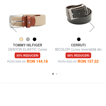
TOMMY HILFIGER
CERRUTI
DENTON ELASTIC Curea
BICOLOR Curea reversibilă din
țesută pentru bărbați
piele
50% REDUCERI
68% REDUCERI
RON 144.18
RON 157.52
RON 288.36
RON 498.99