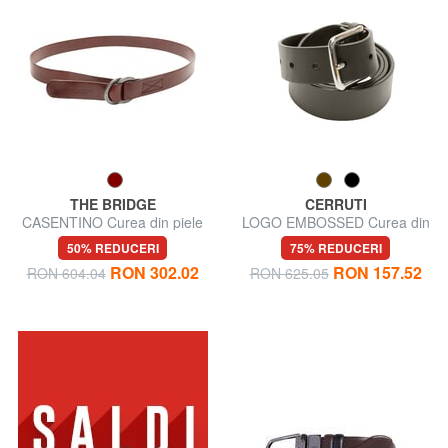
THE BRIDGE
CERRUTI
CASENTINO Curea din piele
LOGO EMBOSSED Curea din
fabricata in Italia
piele scurtabilă
50% REDUCERI
75% REDUCERI
RON 302.02
RON 157.52
RON 604.04
RON 625.05