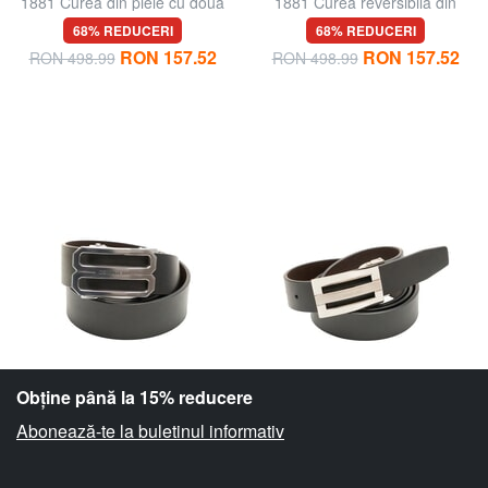
1881 Curea din piele cu două
1881 Curea reversibilă din
fețe
piele
68% REDUCERI
68% REDUCERI
RON 157.52
RON 157.52
RON 498.99
RON 498.99
Obține până la 15% reducere
Abonează-te la buletinul informativ
CERRUTI
CERRUTI
DOUBLEFACE Curea
BUSINESS CASUAL Curea de
reversibilă din piele
piele
68% REDUCERI
68% REDUCERI