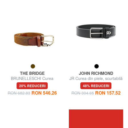
THE BRIDGE
JOHN RICHMOND
BRUNELLESCHI Curea
JR Curea din piele, scurtabilă
împletită
20% REDUCERI
48% REDUCERI
RON 546.26
RON 157.52
RON 682.83
RON 304.65