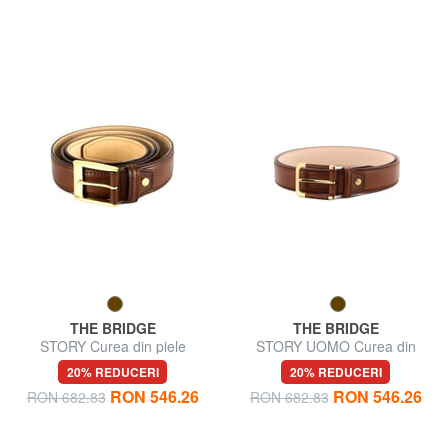
THE BRIDGE
THE BRIDGE
STORY Curea din piele
STORY UOMO Curea din
scurtabilă
piele, poate fi scurtată
20% REDUCERI
20% REDUCERI
RON 546.26
RON 546.26
RON 682.83
RON 682.83