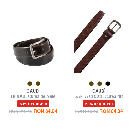
GAUDÌ
GAUDÌ
BRIDGE Curea de piele
SANTA CROCE Curea din
piele rotunjită, imprimată
60% REDUCERI
60% REDUCERI
RON 84.04
RON 84.04
RON 210.10
RON 210.10