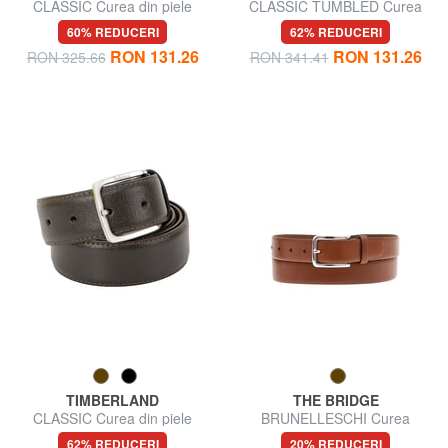
CLASSIC Curea din piele
CLASSIC TUMBLED Curea
scurtabilă
din piele scurtabilă
60% REDUCERI
62% REDUCERI
RON 131.26
RON 131.26
RON 325.66
RON 341.41
TIMBERLAND
THE BRIDGE
CLASSIC Curea din piele
BRUNELLESCHI Curea
Saffiano, poate fi scurtată
clasica din piele
62% REDUCERI
20% REDUCERI