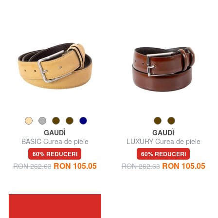
GAUDÌ
GAUDÌ
BASIC Curea de piele
LUXURY Curea de piele
60% REDUCERI
60% REDUCERI
RON 105.05
RON 105.05
RON 262.63
RON 262.63