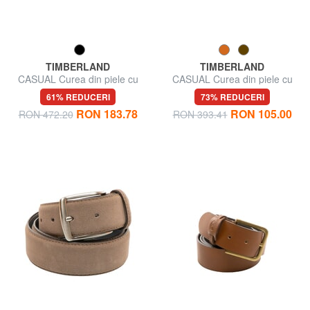
TIMBERLAND
TIMBERLAND
CASUAL Curea din piele cu
CASUAL Curea din piele cu
două fețe
cusătură dublă
61% REDUCERI
73% REDUCERI
RON 183.78
RON 105.00
RON 472.20
RON 393.41