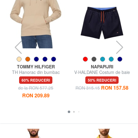
TOMMY HILFIGER
NAPAPIJRI
TH Hanorac din bumbac
V-HALDANE Costum de baie
60% REDUCERI
50% REDUCERI
RON 157.58
de la RON 577.25
RON 315.15
RON 209.89