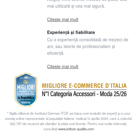
mai utilizată și cea mai sigură.
Citeste mai mult
Experiență și fiabilitate
Cu o experiență consolidată de treizeci de
ani, sau istorie de profesionalism și
eficiență.
Citeste mai mult
* Sigiliu eliberat de Institutul German ITQF pe baza unei evaluări de experți și a unui
sondaj online reprezentativ al populației italiene, realizat în aprilie 2024, care a colectat
322.797 de recenzii ale clienților la plata unei licențe. Pentru mai multe informații,
consultați
www.istituto-qualita.com