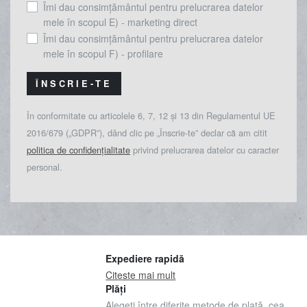
Îmi dau consimțământul pentru prelucrarea datelor
mele în scopul E) - marketing direct
Îmi dau consimțământul pentru prelucrarea datelor
mele în scopul F) - profilare
ÎNSCRIE-TE
În conformitate cu articolele 6, 7, 12 și 13 din Regulamentul UE
2016/679 („GDPR”), dând clic pe „Înscrie-te” declar că am citit
politica de confidențialitate
privind prelucrarea datelor cu caracter
personal.
Expediere rapidă
Citeste mai mult
Plăți
Alegeți între diferite metode de plată, cea