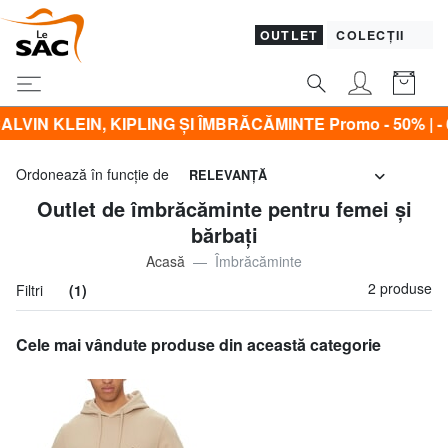
OUTLET
COLECȚII
KLEIN, KIPLING ŞI ÎMBRĂCĂMINTE Promo - 50% | - 60% | - 
Ordonează în funcţie de
RELEVANŢĂ
Outlet de îmbrăcăminte pentru femei și
bărbați
Acasă
Îmbrăcăminte
2 produse
Filtri
(1)
Cele mai vândute produse din această categorie