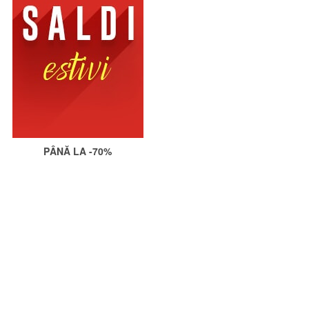
PÂNĂ LA -70%