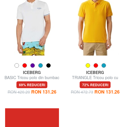
ICEBERG
ICEBERG
BASIC Tricou polo din bumbac
TRIANGLE Tricou polo cu
mânecă scurtă
69% REDUCERI
72% REDUCERI
RON 131.26
RON 131.26
RON 420.20
RON 472.73