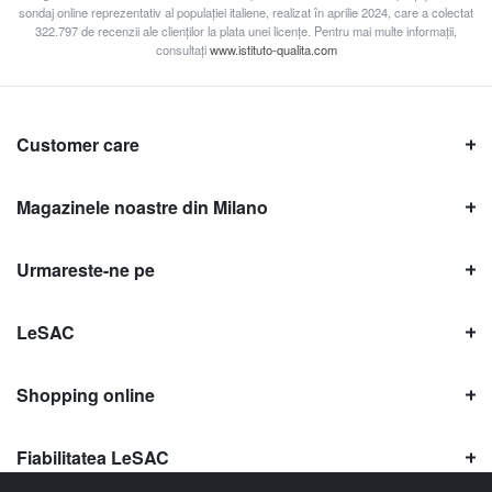
sondaj online reprezentativ al populației italiene, realizat în aprilie 2024, care a colectat
322.797 de recenzii ale clienților la plata unei licențe. Pentru mai multe informații,
consultați
www.istituto-qualita.com
Customer care
Magazinele noastre din Milano
Urmareste-ne pe
LeSAC
Shopping online
Fiabilitatea LeSAC