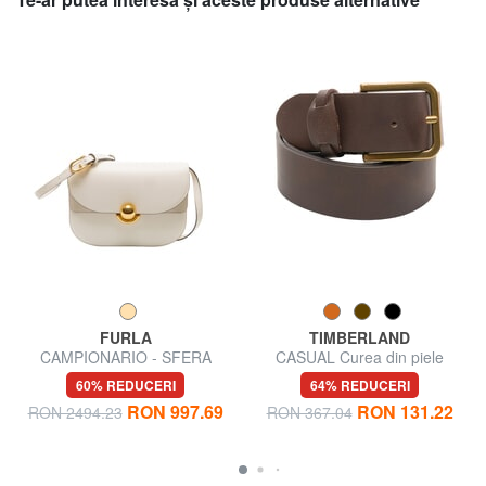
FURLA
TIMBERLAND
CAMPIONARIO - SFERA
CASUAL Curea din piele
Geantă de umăr, din piele
scurtabilă
60% REDUCERI
64% REDUCERI
RON 997.69
RON 131.22
RON 2494.23
RON 367.04