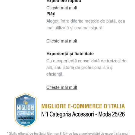
Expediere rapidă
Citeste mai mult
Plăți
Alegeți între diferite metode de plată, cea
mai utilizată și cea mai sigură.
Citeste mai mult
Experiență și fiabilitate
Cu o experiență consolidată de treizeci de
ani, sau istorie de profesionalism și
eficiență.
Citeste mai mult
* Sigiliu eliberat de Institutul German ITQF pe baza unei evaluări de experți și a unui