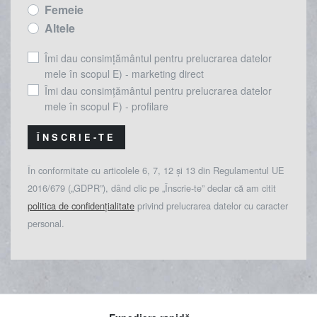
Femeie
Altele
Îmi dau consimțământul pentru prelucrarea datelor
mele în scopul E) - marketing direct
Îmi dau consimțământul pentru prelucrarea datelor
mele în scopul F) - profilare
ÎNSCRIE-TE
În conformitate cu articolele 6, 7, 12 și 13 din Regulamentul UE
2016/679 („GDPR”), dând clic pe „Înscrie-te” declar că am citit
politica de confidențialitate
privind prelucrarea datelor cu caracter
personal.