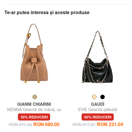
Te-ar putea interesa şi aceste produse
GIANNI CHIARINI
GAUDÌ
SIENNA Geantă de mână, cu
EVIE Geantă găleată
curea de umăr
30% REDUCERI
60% REDUCERI
RON 680.00
RON 231.04
RON 971.44
RON 577.61