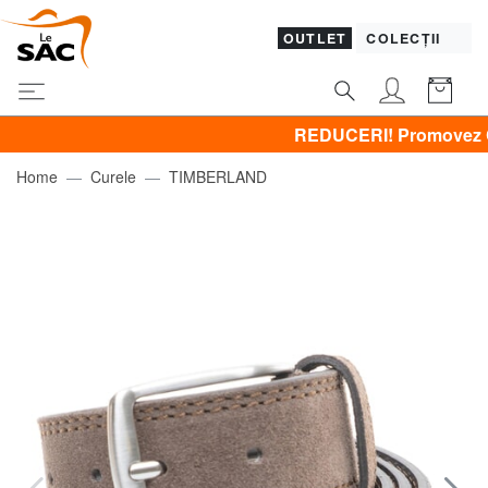
OUTLET
COLECȚII
REDUCERI! Promovez CLOTHIN
Home
Curele
TIMBERLAND