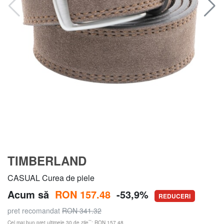
TIMBERLAND
CASUAL Curea de piele
Acum să
RON 157.48
-53,9%
REDUCERI
pret recomandat
RON 341.32
**
Cel mai bun preț ultimele 30 de zile
: RON 157.48