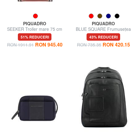
PIQUADRO
PIQUADRO
SEEKER Troller mare 75 cm
BLUE SQUARE Frumusețea
Pielei
51% REDUCERI
43% REDUCERI
RON 945.40
RON 420.15
RON 1911.91
RON 735.35