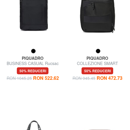
PIQUADRO
PIQUADRO
BUSINESS CASUAL Rucsac
COLLEZIONE SMART
pentru laptop de 14" din
BUSINESS Rucsac pentru
50% REDUCERI
50% REDUCERI
material textil
laptop de 15,6" din material
RON 522.62
RON 472.73
RON 1045.25
RON 945.45
textil