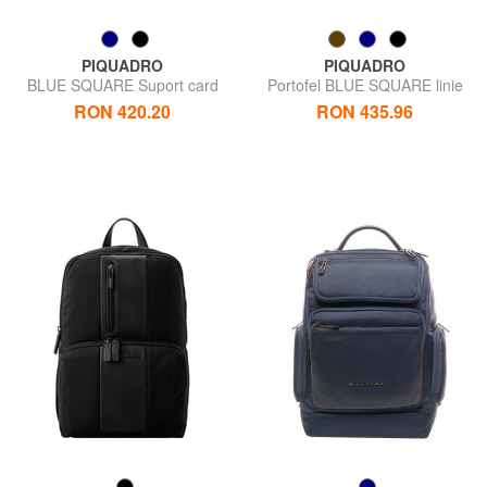
PIQUADRO
PIQUADRO
BLUE SQUARE Suport card
Portofel BLUE SQUARE linie
din piele, cu fermoar
RON 420.20
RON 435.96