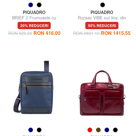
PIQUADRO
PIQUADRO
BRIEF 2 Frumusețe cu
Rucsac VIBE out line, din
manșetă
piele, suport pentru notebook
20% REDUCERI
50% REDUCERI
până la 13 "
RON 416.00
RON 1415.55
RON 520.00
RON 2831.10