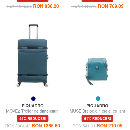
RON 836.20
RON 709.09
RON 1045.25
RON 1418.18
PIQUADRO
PIQUADRO
MOVE2 Troller de dimensiuni
MUSE Breloc din piele, cu lanț
mari
55% REDUCERI
61% REDUCERI
RON 1365.60
RON 210.05
RON 3004.43
RON 541.01