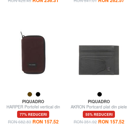
RON 236.31
RON 262.57
RON 425.45
RON 541.01
PIQUADRO
PIQUADRO
HARPER Portofel vertical din
AKRON Portcard plat din piele
piele
77% REDUCERI
55% REDUCERI
RON 157.52
RON 157.52
RON 682.83
RON 351.92