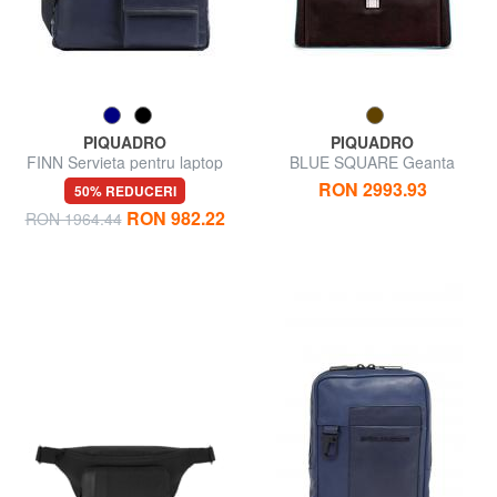
PIQUADRO
PIQUADRO
FINN Servieta pentru laptop
BLUE SQUARE Geanta
de 14", din piele
Doctor din piele
RON 2993.93
50% REDUCERI
RON 982.22
RON 1964.44