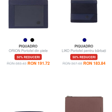
PIQUADRO
PIQUADRO
ORION Portofel din piele
LIKO Portofel pentru bărbați
reciclată și material textil
50% REDUCERI
50% REDUCERI
RON 191.72
RON 183.84
RON 383.43
RON 367.68