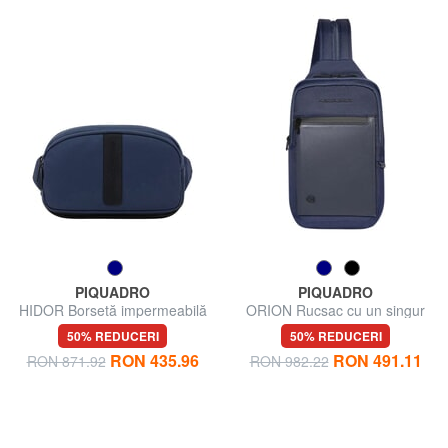
PIQUADRO
PIQUADRO
HIDOR Borsetă impermeabilă
ORION Rucsac cu un singur
umăr, suport pentru iPad mini
50% REDUCERI
50% REDUCERI
RON 435.96
RON 491.11
RON 871.92
RON 982.22