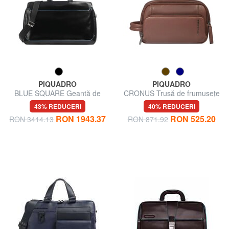
PIQUADRO
PIQUADRO
BLUE SQUARE Geantă de
CRONUS Trusă de frumusețe
voiaj din piele
din piele
43% REDUCERI
40% REDUCERI
RON 1943.37
RON 525.20
RON 3414.13
RON 871.92