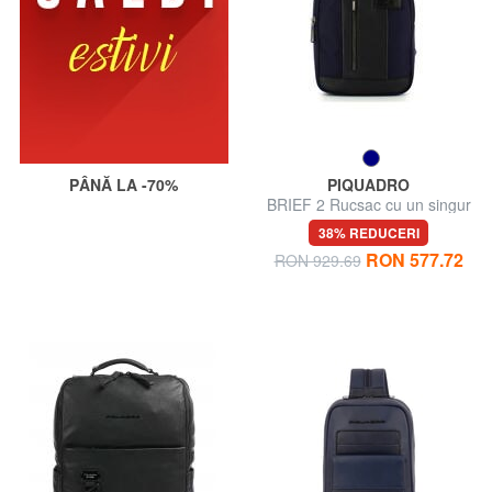
PÂNĂ LA -70%
PIQUADRO
BRIEF 2 Rucsac cu un singur
umăr
38% REDUCERI
RON 577.72
RON 929.69