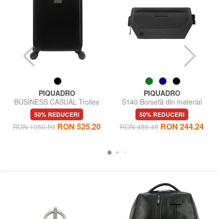
PIQUADRO
PIQUADRO
BUSINESS CASUAL Trolley
S140 Borsetă din material
Bagaj de mână
reciclat
50% REDUCERI
50% REDUCERI
RON 525.20
RON 244.24
RON 1050.50
RON 488.48