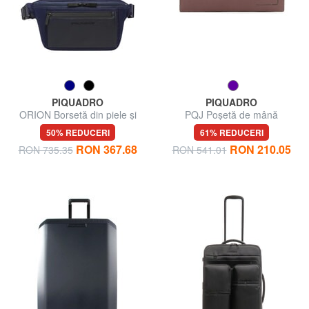
PIQUADRO
PIQUADRO
ORION Borsetă din piele și
PQJ Poșetă de mână
material textil
50% REDUCERI
61% REDUCERI
RON 367.68
RON 210.05
RON 735.35
RON 541.01