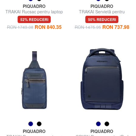
PIQUADRO
PIQUADRO
TRAKAI Rucsac pentru laptop
TRAKAI Servietă pentru
de 14"
laptop 15,6 ", iPad 10,5" / 9,7
52% REDUCERI
50% REDUCERI
"
RON 840.35
RON 737.98
RON 1749.08
RON 1475.95
PIQUADRO
PIQUADRO