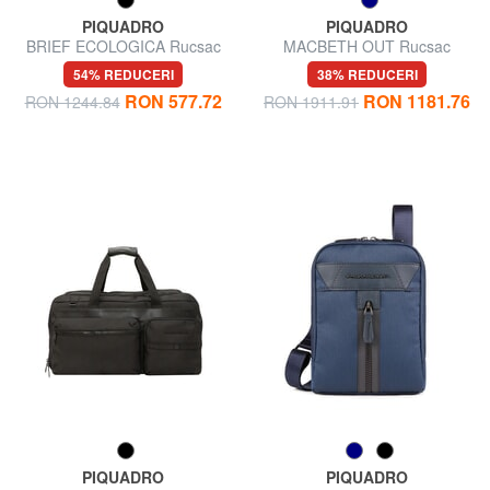
PIQUADRO
PIQUADRO
BRIEF ECOLOGICA Rucsac
MACBETH OUT Rucsac
din material reciclat, laptop de
pentru laptop de 15", Ediție
54% REDUCERI
38% REDUCERI
14".
Specială
RON 577.72
RON 1181.76
RON 1244.84
RON 1911.91
PIQUADRO
PIQUADRO