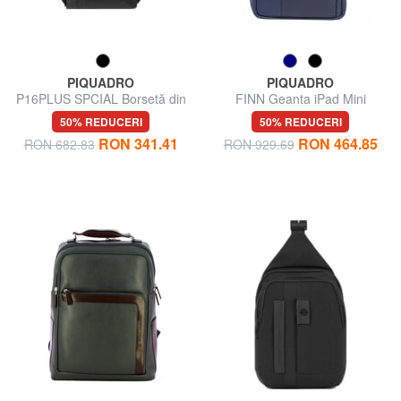
PIQUADRO
PIQUADRO
P16PLUS SPCIAL Borsetă din
FINN Geanta iPad Mini
material reciclat și piele
50% REDUCERI
50% REDUCERI
RON 341.41
RON 464.85
RON 682.83
RON 929.69