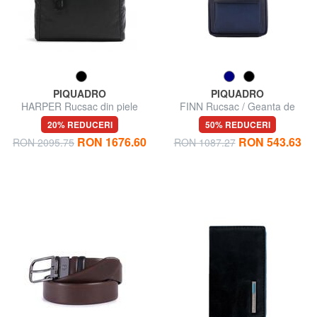
PIQUADRO
PIQUADRO
HARPER Rucsac din piele
FINN Rucsac / Geanta de
pentru laptop de 15,6".
umar din piele
20% REDUCERI
50% REDUCERI
RON 1676.60
RON 543.63
RON 2095.75
RON 1087.27