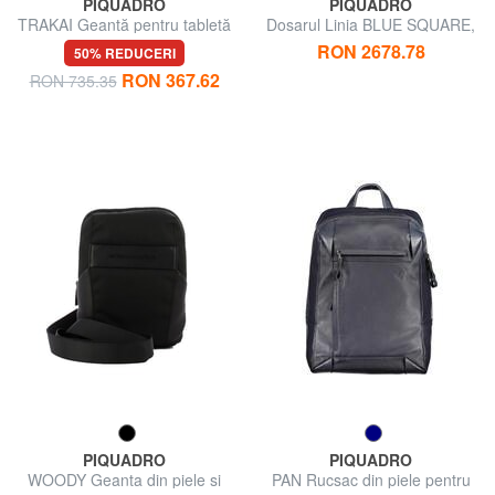
PIQUADRO
PIQUADRO
TRAKAI Geantă pentru tabletă
Dosarul Linia BLUE SQUARE,
suport pentru PC de 14 "
RON 2678.78
50% REDUCERI
RON 367.62
RON 735.35
PIQUADRO
PIQUADRO
WOODY Geanta din piele si
PAN Rucsac din piele pentru