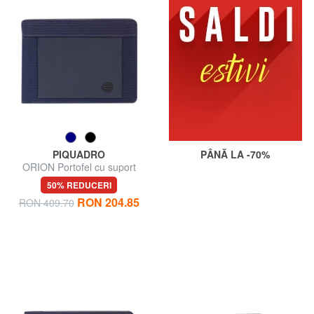
PIQUADRO
PÂNĂ LA -70%
ORION Portofel cu suport
pentru bancnote și monede
50% REDUCERI
RON 204.85
RON 409.70