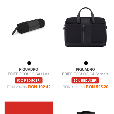
PIQUADRO
PIQUADRO
BRIEF ECOLOGICA Husă
BRIEF ECOLOGICA Servietă
pentru stilou
pentru PC
50% REDUCERI
50% REDUCERI
RON 102.42
RON 525.20
RON 204.85
RON 1050.50