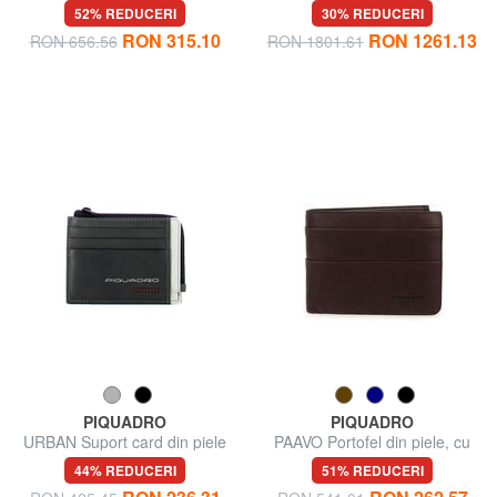
stofa
buc de 15".
52% REDUCERI
30% REDUCERI
RON 315.10
RON 1261.13
RON 656.56
RON 1801.61
PIQUADRO
PIQUADRO
URBAN Suport card din piele
PAAVO Portofel din piele, cu
cu fermoar
portmoneda
44% REDUCERI
51% REDUCERI