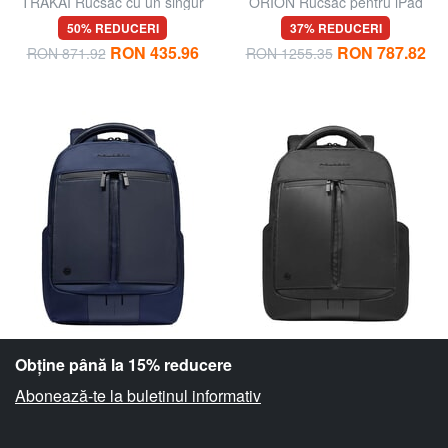
TRAKAI Rucsac cu un singur
ORION Rucsac pentru iPad
umăr
Pro 12,9"
50% REDUCERI
37% REDUCERI
RON 435.96
RON 787.82
RON 871.92
RON 1255.35
Obține până la 15% reducere
Abonează-te la buletinul informativ
PIQUADRO
PIQUADRO
ORION Rucsac pentru laptop
ORION Rucsac pentru laptop
și iPad
și iPad
38% REDUCERI
39% REDUCERI