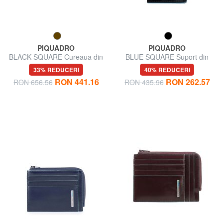
PIQUADRO
PIQUADRO
BLACK SQUARE Cureaua din
BLUE SQUARE Suport din
piele reversibila
piele pentru cărți de vizită
33% REDUCERI
40% REDUCERI
RON 441.16
RON 262.57
RON 656.56
RON 435.96