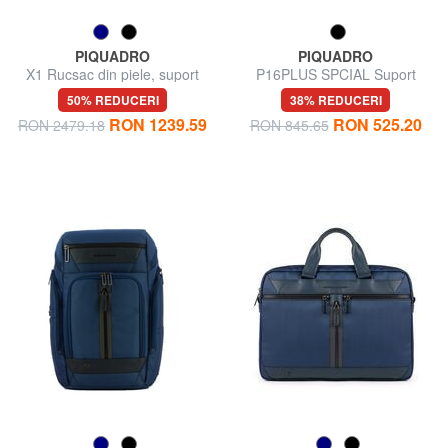
PIQUADRO
PIQUADRO
X1 Rucsac din piele, suport
P16PLUS SPCIAL Suport
pentru pc de 15,6".
pentru iPad mini, pe un singur
50% REDUCERI
38% REDUCERI
umăr
RON 1239.59
RON 525.20
RON 2479.18
RON 845.65