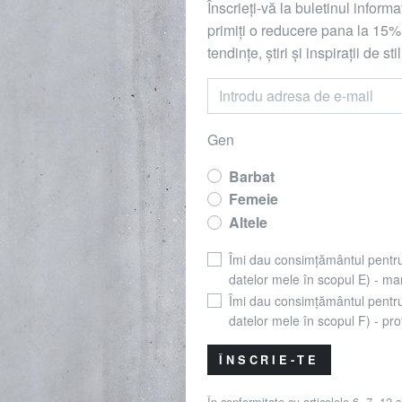
Înscrieți-vă la buletinul inform
primiți o reducere
pana la
15%,
tendințe, știri și inspirații de stil
Gen
Barbat
Femeie
Altele
Îmi dau consimțământul pentr
datelor mele în scopul E) - mar
Îmi dau consimțământul pentr
datelor mele în scopul F) - prof
ÎNSCRIE-TE
În conformitate cu articolele 6, 7, 12 ș