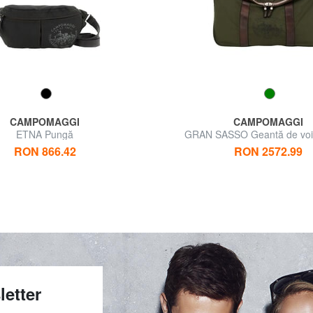
CAMPOMAGGI
CAMPOMAGGI
ETNA Pungă
GRAN SASSO Geantă de voia
exterior
RON 866.42
RON 2572.99
letter