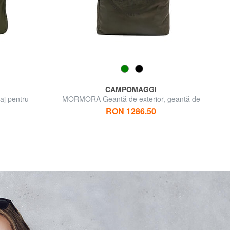
CAMPOMAGGI
j pentru
MORMORA Geantă de exterior, geantă de
umăr
RON 1286.50