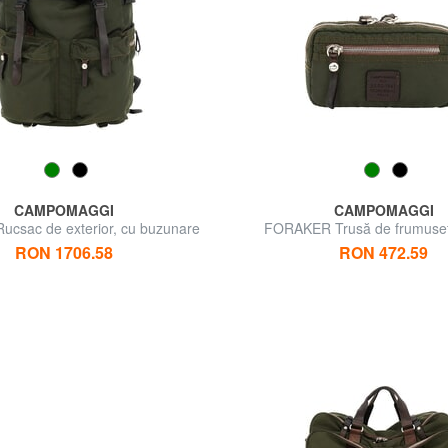
CAMPOMAGGI
CAMPOMAGGI
csac de exterior, cu buzunare
FORAKER Trusă de frumuseț
multiple
călătorii
RON 1706.58
RON 472.59