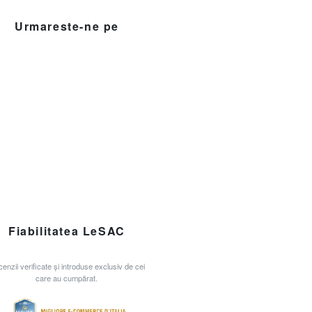
Urmareste-ne pe
Fiabilitatea LeSAC
enzii verificate și introduse exclusiv de cei
care au cumpărat.