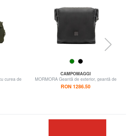
CAMPOMAGGI
cu curea de
MORMORA Geantă de exterior, geantă de
umăr
RON 1286.50