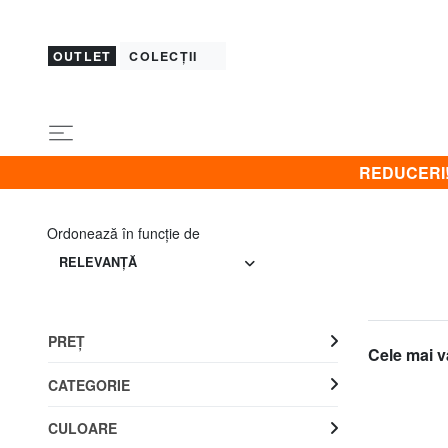
OUTLET
COLECȚII
REDUCERI! B
Ordonează în funcţie de
RELEVANŢĂ
PREŢ
Cele mai v
CATEGORIE
CULOARE