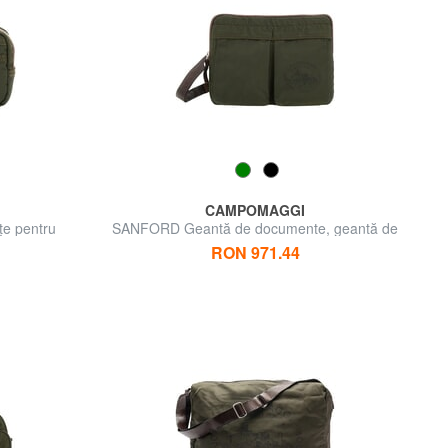
CAMPOMAGGI
e pentru
SANFORD Geantă de documente, geantă de
umăr
RON 971.44