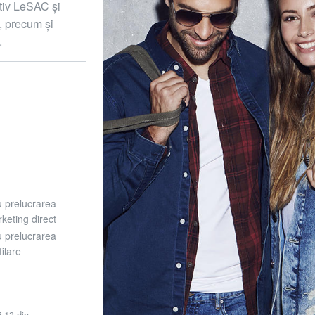
ativ LeSAC și
 precum și
.
u prelucrarea
keting direct
u prelucrarea
ilare
i 13 din