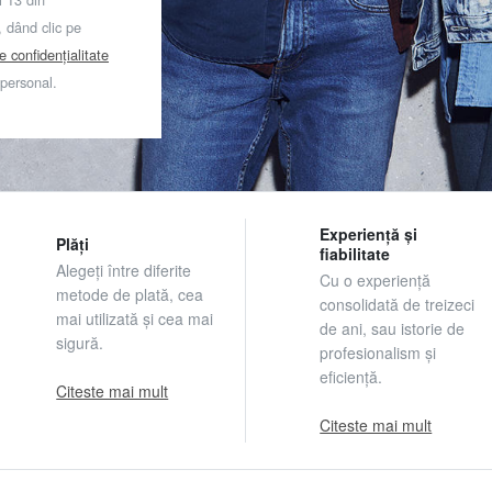
dând clic pe
de confidențialitate
 personal.
Experiență și
Plăți
fiabilitate
Alegeți între diferite
Cu o experiență
metode de plată, cea
consolidată de treizeci
mai utilizată și cea mai
de ani, sau istorie de
sigură.
profesionalism și
eficiență.
Citeste mai mult
Citeste mai mult