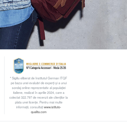
* Sigiliu eliberat de Institutul German ITQF
pe baza unei evaluări de experți și a unui
sondaj online reprezentativ al populației
italiene, realizat în aprilie 2024, care a
colectat 322.797 de recenzii ale clienților la
plata unei licențe. Pentru mai multe
informații, consultați
www.istituto-
qualita.com