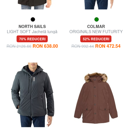
NORTH SAILS
COLMAR
LIGHT SOFT Jachetă lungă
ORIGINALS NEW FUTURITY
cu glugă
Sacou
70% REDUCERI
52% REDUCERI
RON 638.00
RON 472.54
RON 2126.66
RON 992.44