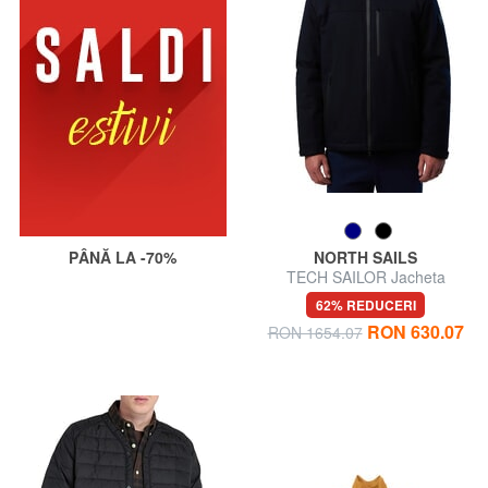
PÂNĂ LA -70%
NORTH SAILS
TECH SAILOR Jacheta
impermeabila
62% REDUCERI
RON 630.07
RON 1654.07