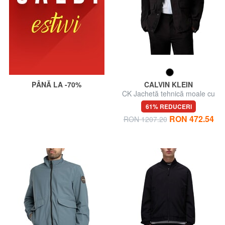
PÂNĂ LA -70%
CALVIN KLEIN
CK Jachetă tehnică moale cu
4 buzunare
61% REDUCERI
RON 472.54
RON 1207.20