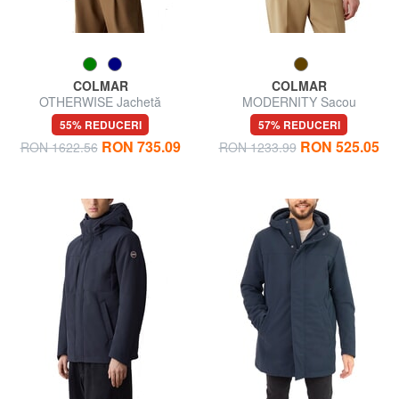
COLMAR
COLMAR
OTHERWISE Jachetă
MODERNITY Sacou
căptușită
55% REDUCERI
57% REDUCERI
RON 735.09
RON 525.05
RON 1622.56
RON 1233.99