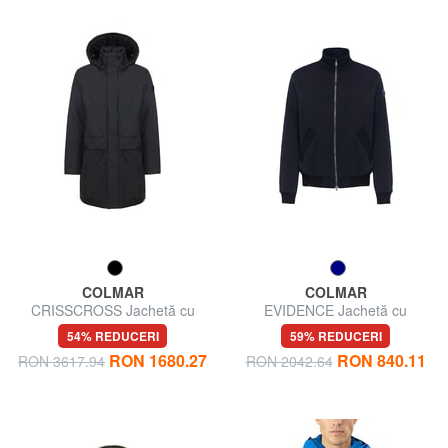
COLMAR
COLMAR
CRISSCROSS Jachetă cu
EVIDENCE Jachetă cu
glugă
fermoar
54% REDUCERI
59% REDUCERI
RON 1680.27
RON 840.11
RON 3617.94
RON 2042.64