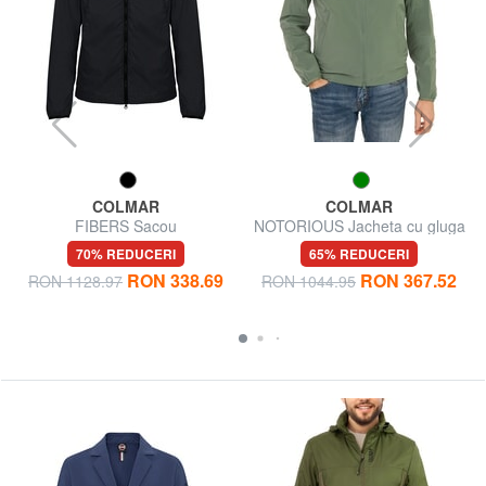
COLMAR
COLMAR
FIBERS Sacou
NOTORIOUS Jacheta cu gluga
70% REDUCERI
65% REDUCERI
RON 338.69
RON 367.52
RON 1128.97
RON 1044.95