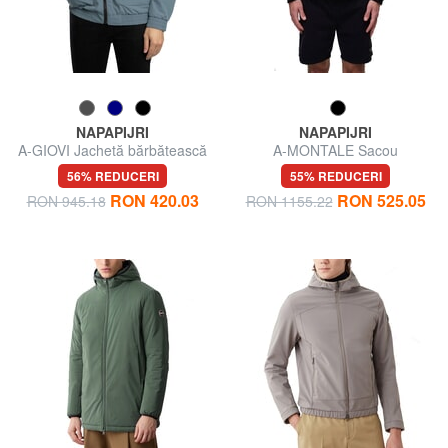
NAPAPIJRI
NAPAPIJRI
A-GIOVI Jachetă bărbătească
A-MONTALE Sacou
56% REDUCERI
55% REDUCERI
RON 420.03
RON 525.05
RON 945.18
RON 1155.22