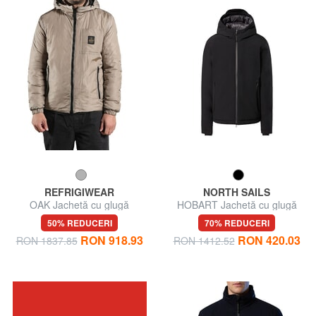
REFRIGIWEAR
NORTH SAILS
OAK Jachetă cu glugă
HOBART Jachetă cu glugă
50% REDUCERI
70% REDUCERI
RON 918.93
RON 420.03
RON 1837.85
RON 1412.52