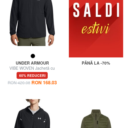
UNDER ARMOUR
PÂNĂ LA -70%
VIBE WOVEN Jachetă cu
glugă
60% REDUCERI
RON 168.03
RON 420.08