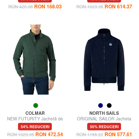
RON 168.03
RON 614.37
RON 420.08
RON 1023.95
COLMAR
NORTH SAILS
NEW FUTURITY Jachetă de
ORIGINAL SAILOR Jacheta
motociclist
impermeabila
54% REDUCERI
50% REDUCERI
RON 472.54
RON 577.61
RON 1023.95
RON 1155.22