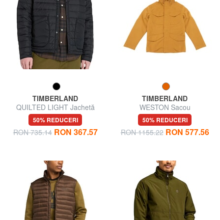
TIMBERLAND
TIMBERLAND
QUILTED LIGHT Jachetă
WESTON Sacou
ușoară
50% REDUCERI
50% REDUCERI
RON 367.57
RON 577.56
RON 735.14
RON 1155.22