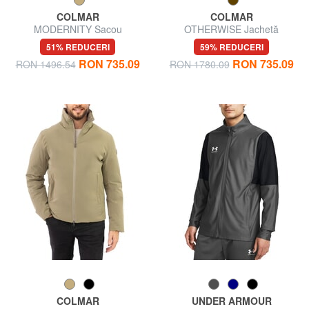
COLMAR
COLMAR
MODERNITY Sacou
OTHERWISE Jachetă
căptușită
51% REDUCERI
59% REDUCERI
RON 735.09
RON 735.09
RON 1496.54
RON 1780.09
COLMAR
UNDER ARMOUR