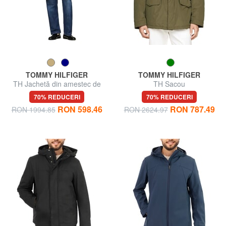
TOMMY HILFIGER
TOMMY HILFIGER
TH Jachetă din amestec de
TH Sacou
lână
70% REDUCERI
70% REDUCERI
RON 598.46
RON 787.49
RON 1994.85
RON 2624.97