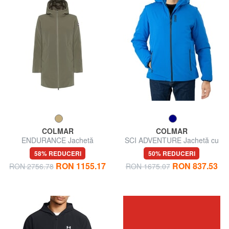
COLMAR
COLMAR
ENDURANCE Jachetă
SCI ADVENTURE Jachetă cu
reversibilă
glugă
58% REDUCERI
50% REDUCERI
RON 1155.17
RON 837.53
RON 2756.78
RON 1675.07