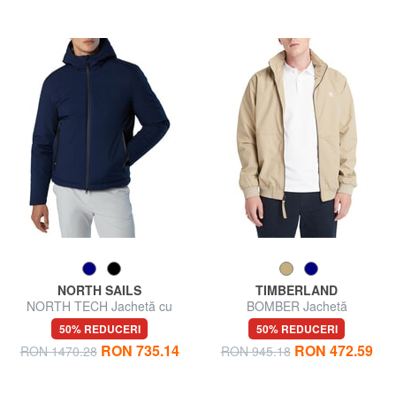
NORTH SAILS
TIMBERLAND
NORTH TECH Jachetă cu
BOMBER Jachetă
glugă
impermeabilă
50% REDUCERI
50% REDUCERI
RON 735.14
RON 472.59
RON 1470.28
RON 945.18