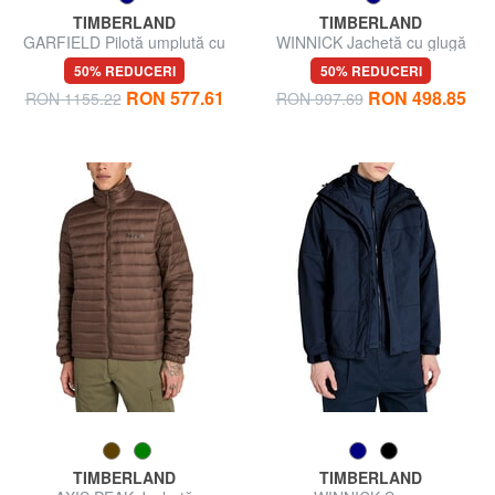
TIMBERLAND
TIMBERLAND
GARFIELD Pilotă umplută cu
WINNICK Jachetă cu glugă
puf
50% REDUCERI
50% REDUCERI
RON 577.61
RON 498.85
RON 1155.22
RON 997.69
TIMBERLAND
TIMBERLAND