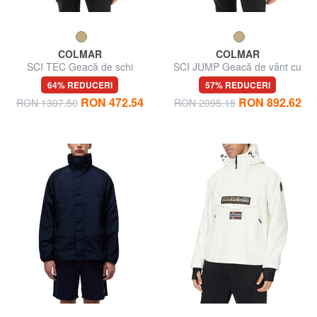
COLMAR
COLMAR
SCI TEC Geacă de schi
SCI JUMP Geacă de vânt cu
pentru bărbați
glugă reversibilă
64% REDUCERI
57% REDUCERI
RON 472.54
RON 892.62
RON 1307.50
RON 2095.15