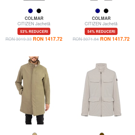
COLMAR
COLMAR
CITIZEN Jachetă
CITIZEN Jachetă
impermeabilă cu glugă
impermeabilă
53% REDUCERI
54% REDUCERI
RON 1417.72
RON 1417.72
RON 3019.33
RON 3071.84