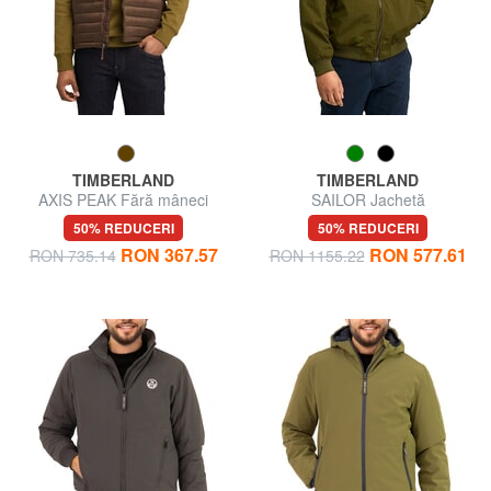
TIMBERLAND
TIMBERLAND
AXIS PEAK Fără mâneci
SAILOR Jachetă
50% REDUCERI
50% REDUCERI
RON 367.57
RON 577.61
RON 735.14
RON 1155.22