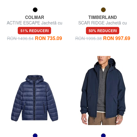
COLMAR
TIMBERLAND
ACTIVE ESCAPE Jachetă cu
SCAR RIDGE Jachetă cu
glugă
glugă
51% REDUCERI
50% REDUCERI
RON 735.09
RON 997.69
RON 1496.54
RON 1995.38