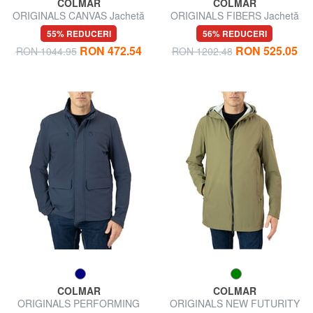
COLMAR
COLMAR
ORIGINALS CANVAS Jachetă
ORIGINALS FIBERS Jachetă
cu fermoar complet
cu glugă
55% REDUCERI
56% REDUCERI
RON 472.54
RON 525.05
RON 1044.95
RON 1202.48
COLMAR
COLMAR
ORIGINALS PERFORMING
ORIGINALS NEW FUTURITY