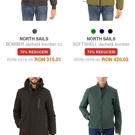
NORTH SAILS
NORTH SAILS
BOMBER Jachetă bomber cu
SOFTSHELL Jachetă bomber
fermoar complet
cu glugă
76% REDUCERI
73% REDUCERI
RON 315.01
RON 420.03
RON 1312.75
RON 1575.30