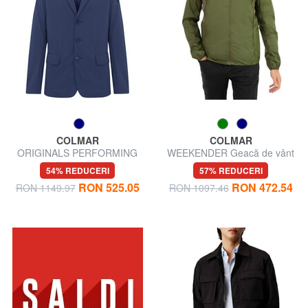
COLMAR
COLMAR
ORIGINALS PERFORMING
WEEKENDER Geacă de vânt
Sacou
54% REDUCERI
57% REDUCERI
RON 525.05
RON 472.54
RON 1149.97
RON 1097.46