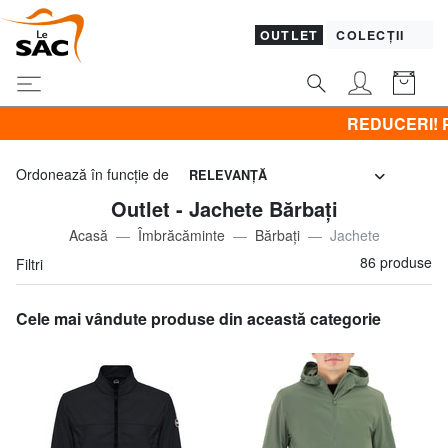
OUTLET
COLECȚII
REDUCERI! Promovez CLOTHING all -50% &
Ordonează în funcţie de
RELEVANŢĂ
Outlet - Jachete Bărbați
Acasă
Îmbrăcăminte
Bărbaţi
Jachete
86 produse
Filtri
Cele mai vândute produse din această categorie