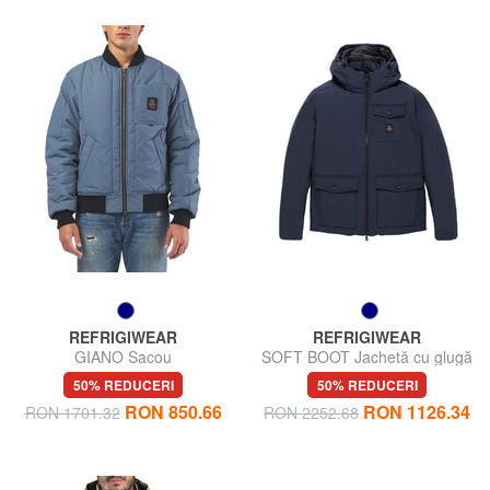
REFRIGIWEAR
REFRIGIWEAR
GIANO Sacou
SOFT BOOT Jachetă cu glugă
50% REDUCERI
50% REDUCERI
RON 850.66
RON 1126.34
RON 1701.32
RON 2252.68