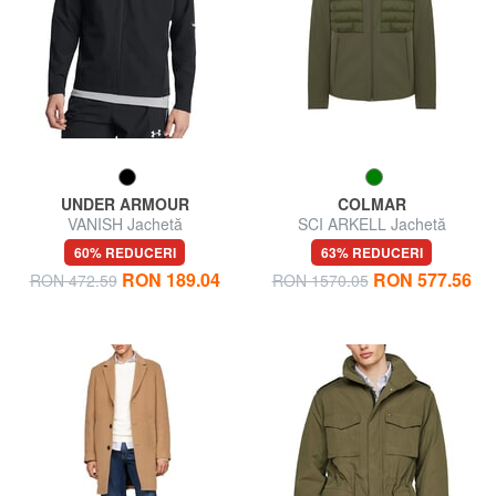
UNDER ARMOUR
COLMAR
VANISH Jachetă
SCI ARKELL Jachetă
căptușită
60% REDUCERI
63% REDUCERI
RON 189.04
RON 577.56
RON 472.59
RON 1570.05