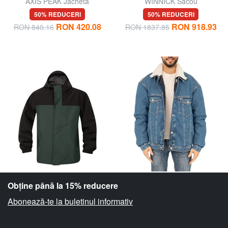
AXIS PEAK Jachetă
WINNICK Sacou
bărbătească
50% REDUCERI
50% REDUCERI
RON 420.08
RON 918.93
RON 840.16
RON 1837.85
Obține până la 15% reducere
Abonează-te la buletinul informativ
TIMBERLAND
TOMMY HILFIGER
WATERPROOF Sacou
TH JEANS Jachetă cu două
fețe
50% REDUCERI
60% REDUCERI