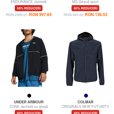
ENDURANCE Jachetă
MS Geacă sport
reversibilă
58% REDUCERI
60% REDUCERI
RON 997.64
RON 136.53
RON 2389.21
RON 341.32
UNDER ARMOUR
COLMAR
ZONE Jachetă cu glugă
ORIGINALS NEW FUTURITY
Sacou
60% REDUCERI
40% REDUCERI