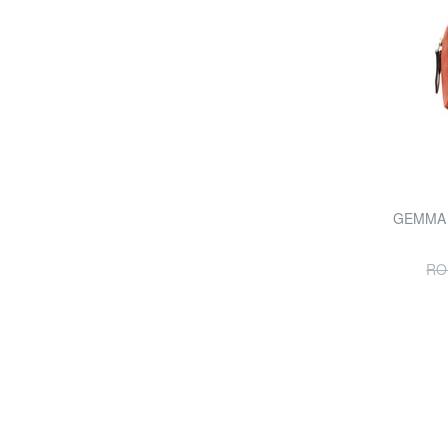
GEMMA T
RO