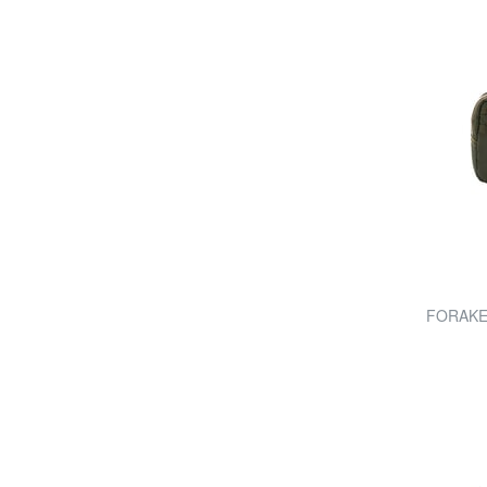
FORAKER