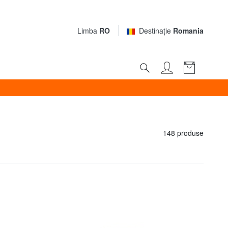
Limba
RO
Destinaţie
Romania
148 produse