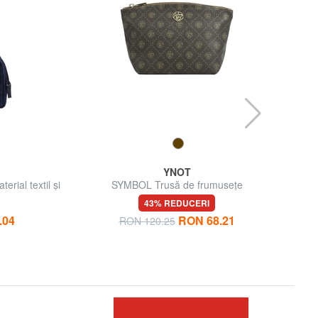
YNOT
rial textil și
SYMBOL Trusă de frumusețe
EC
43% REDUCERI
.04
RON 68.21
RON 120.25