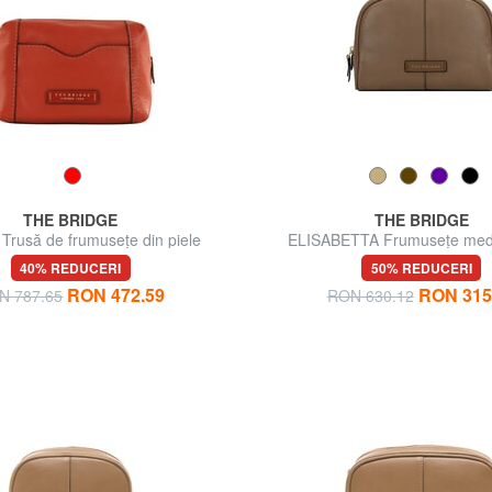
THE BRIDGE
THE BRIDGE
rusă de frumusețe din piele
ELISABETTA Frumusețe medie
40% REDUCERI
50% REDUCERI
RON 472.59
RON 315
N 787.65
RON 630.12