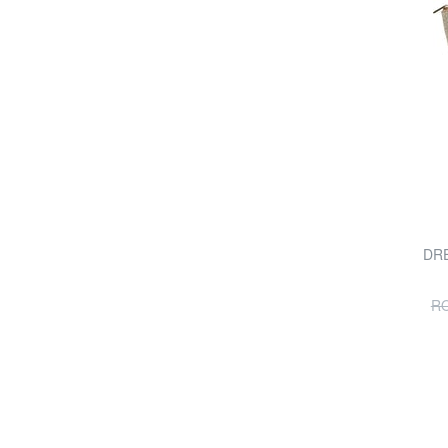
DRE
RO