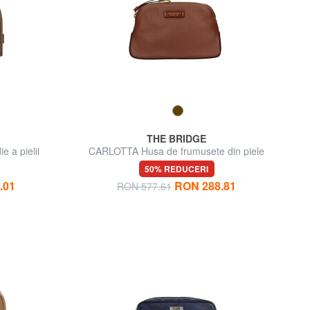
THE BRIDGE
 a pielii
CARLOTTA Husa de frumusete din piele
50% REDUCERI
.01
RON 288.81
RON 577.61