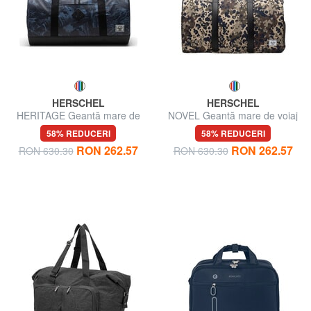
HERSCHEL
HERSCHEL
HERITAGE Geantă mare de
NOVEL Geantă mare de voiaj
voiaj cu curea de umăr
cu curea de umăr
58% REDUCERI
58% REDUCERI
RON 262.57
RON 262.57
RON 630.30
RON 630.30