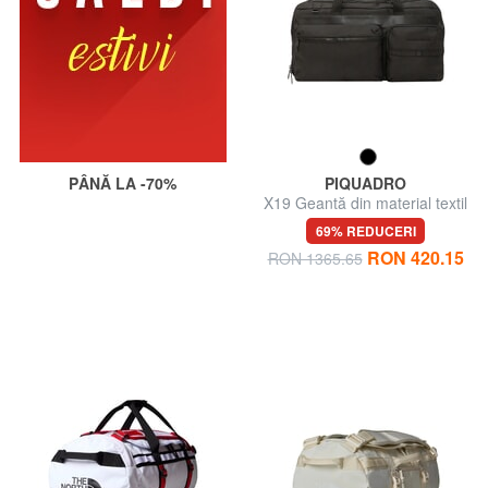
PÂNĂ LA -70%
PIQUADRO
X19 Geantă din material textil
cu curea de umăr
69% REDUCERI
RON 420.15
RON 1365.65