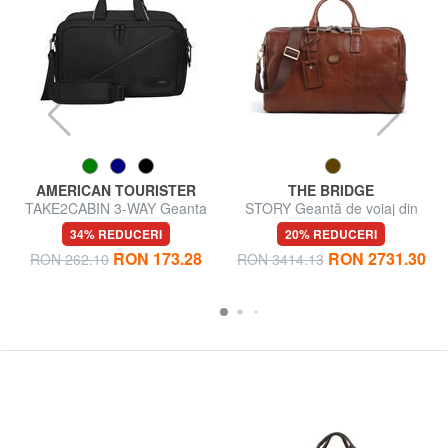
AMERICAN TOURISTER
THE BRIDGE
TAKE2CABIN 3-WAY Geanta
STORY Geantă de voiaj din
rucsac sub scaun ok Ryanair
piele
34% REDUCERI
20% REDUCERI
RON 173.28
RON 2731.30
RON 262.10
RON 3414.13