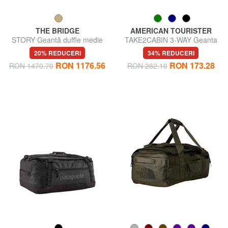
THE BRIDGE
AMERICAN TOURISTER
STORY Geantă duffle medie
TAKE2CABIN 3-WAY Geanta
din piele și material textil
rucsac sub scaun ok Ryanair
20% REDUCERI
34% REDUCERI
RON 1176.56
RON 173.28
RON 1470.70
RON 262.10