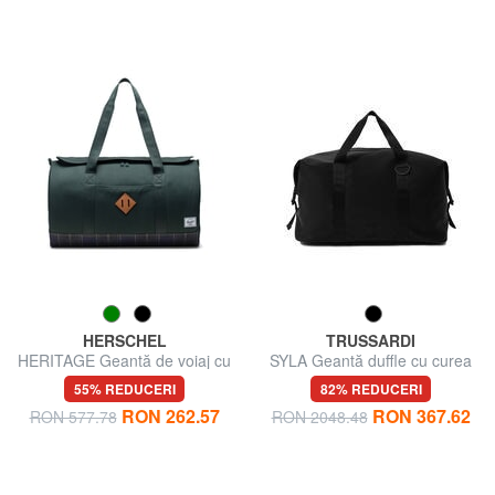
HERSCHEL
TRUSSARDI
HERITAGE Geantă de voiaj cu
SYLA Geantă duffle cu curea
curea de umăr
de umăr
55% REDUCERI
82% REDUCERI
RON 262.57
RON 367.62
RON 577.78
RON 2048.48