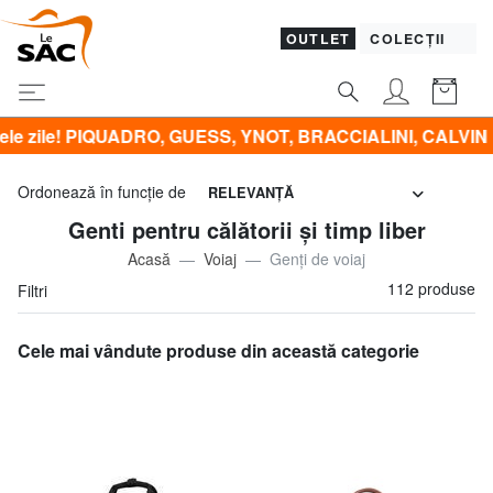
OUTLET
COLECȚII
, YNOT, BRACCIALINI, CALVIN KLEIN, KIPLING ŞI ÎMBRĂCĂMI
Ordonează în funcţie de
RELEVANŢĂ
Genti pentru călătorii și timp liber
Acasă
Voiaj
Genți de voiaj
112 produse
Filtri
Cele mai vândute produse din această categorie