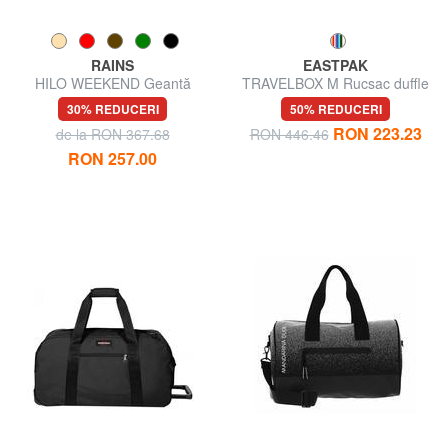
RAINS
EASTPAK
HILO WEEKEND Geantă
TRAVELBOX M Rucsac duffle
duffle cu curea de umăr
mediu
30% REDUCERI
50% REDUCERI
RON 223.23
de la RON 367.68
RON 446.46
RON 257.00