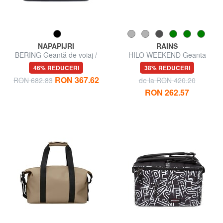
NAPAPIJRI
RAINS
BERING Geantă de voiaj /
HILO WEEKEND Geanta
Rucsac
impermeabila
46% REDUCERI
38% REDUCERI
RON 367.62
RON 682.83
de la RON 420.20
RON 262.57