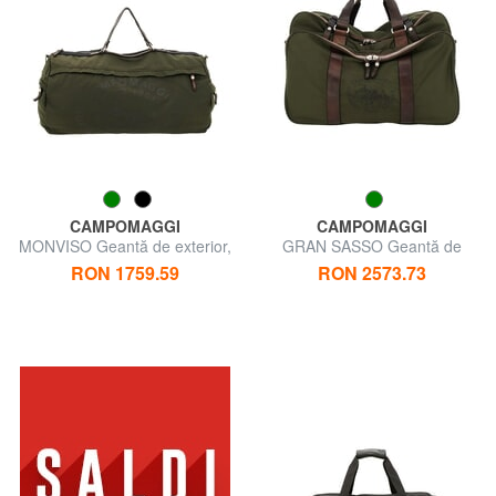
CAMPOMAGGI
CAMPOMAGGI
MONVISO Geantă de exterior,
GRAN SASSO Geantă de
cu curea de umăr
voiaj pentru exterior
RON 1759.59
RON 2573.73