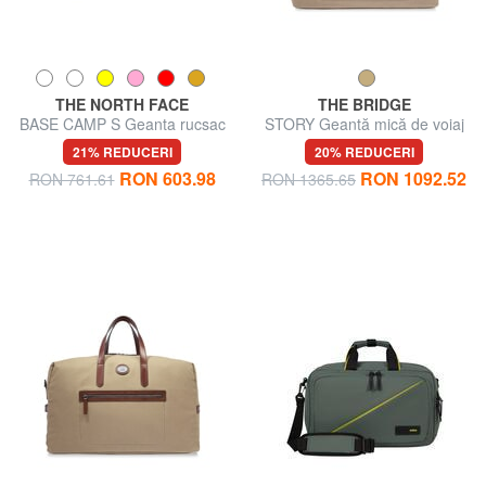
THE NORTH FACE
THE BRIDGE
BASE CAMP S Geanta rucsac
STORY Geantă mică de voiaj
din piele și material textil
21% REDUCERI
20% REDUCERI
RON 603.98
RON 1092.52
RON 761.61
RON 1365.65