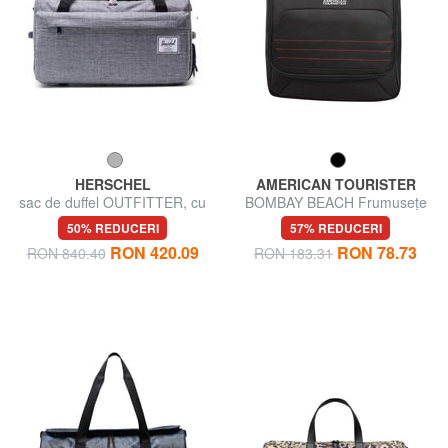
HERSCHEL
AMERICAN TOURISTER
sac de duffel OUTFITTER, cu
BOMBAY BEACH Frumusețe
curele de umăr retractabile
cu cârlig
50% REDUCERI
57% REDUCERI
RON 420.09
RON 78.73
RON 840.40
RON 183.31