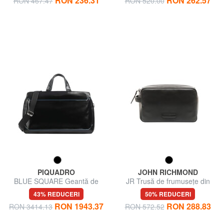
RON 236.31
RON 262.57
RON 467.47
RON 520.00
PIQUADRO
JOHN RICHMOND
BLUE SQUARE Geantă de
JR Trusă de frumusețe din
voiaj din piele
piele
43% REDUCERI
50% REDUCERI
RON 1943.37
RON 288.83
RON 3414.13
RON 572.52