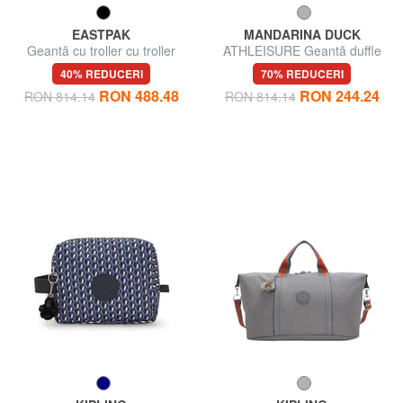
EASTPAK
MANDARINA DUCK
Geantă cu troller cu troller
ATHLEISURE Geantă duffle
CONTAINER 85
cu curea de umăr
40% REDUCERI
70% REDUCERI
RON 488.48
RON 244.24
RON 814.14
RON 814.14