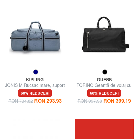
KIPLING
GUESS
JONIS M Rucsac mare, suport
TORINO Geantă de voiaj cu
pentru laptop de 15".
curea de umăr
60% REDUCERI
60% REDUCERI
RON 293.93
RON 399.19
RON 734.82
RON 997.98