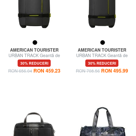
AMERICAN TOURISTER
AMERICAN TOURISTER
URBAN TRACK Geantă de
URBAN TRACK Geantă de
voiaj, bagaj de mână, cu roți
voiaj, medie, cu roți
30% REDUCERI
30% REDUCERI
RON 459.23
RON 495.99
RON 656.04
RON 708.56