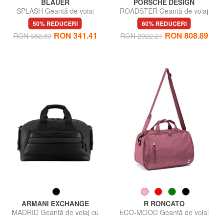
BLAUER
PORSCHE DESIGN
SPLASH Geantă de voiaj
ROADSTER Geantă de voiaj
cu curea de umăr
50% REDUCERI
60% REDUCERI
RON 341.41
RON 808.89
RON 682.83
RON 2022.21
ARMANI EXCHANGE
R RONCATO
MADRID Geantă de voiaj cu
ECO-MOOD Geantă de voiaj