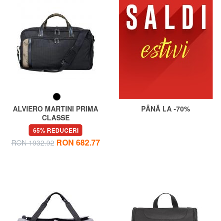
ALVIERO MARTINI PRIMA
PÂNĂ LA -70%
CLASSE
WORK WAY Geanta de voiaj
65% REDUCERI
RON 682.77
RON 1932.92