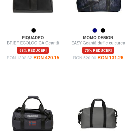
PIQUADRO
MOMO DESIGN
BRIEF ECOLOGICA Geantă
EASY Geantă duffle cu curea
din material textil cu curea de
de umăr
68% REDUCERI
75% REDUCERI
umăr
RON 420.15
RON 131.26
RON 1302.62
RON 520.00