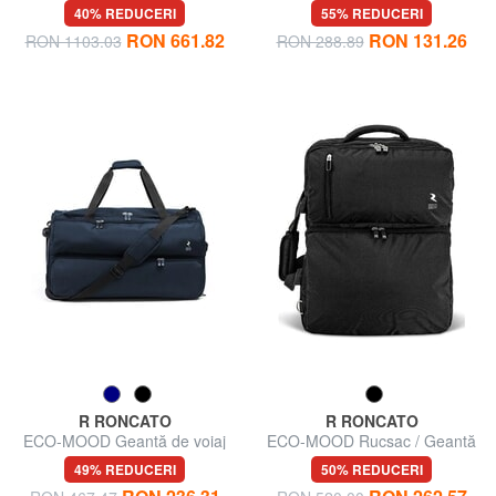
curea de umăr
cu curea de umăr
40% REDUCERI
55% REDUCERI
RON 661.82
RON 131.26
RON 1103.03
RON 288.89
R RONCATO
R RONCATO
ECO-MOOD Geantă de voiaj
ECO-MOOD Rucsac / Geantă
cu roți
de voiaj
49% REDUCERI
50% REDUCERI