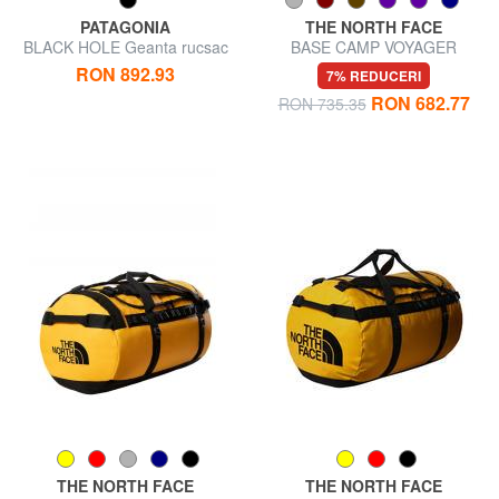
PATAGONIA
THE NORTH FACE
BLACK HOLE Geanta rucsac
BASE CAMP VOYAGER
de voiaj de 55 l
Geanta rucsac de 42 l
RON 892.93
7% REDUCERI
RON 682.77
RON 735.35
THE NORTH FACE
THE NORTH FACE