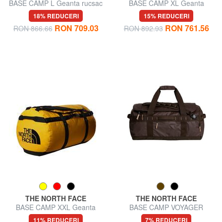
BASE CAMP L Geanta rucsac
BASE CAMP XL Geanta
rucsac
18% REDUCERI
15% REDUCERI
RON 709.03
RON 761.56
RON 866.66
RON 892.93
THE NORTH FACE
THE NORTH FACE
BASE CAMP XXL Geanta
BASE CAMP VOYAGER
rucsac
Geanta rucsac 62L
11% REDUCERI
7% REDUCERI