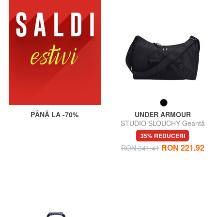
PÂNĂ LA -70%
UNDER ARMOUR
STUDIO SLOUCHY Geantă
de umăr
35% REDUCERI
RON 221.92
RON 341.41