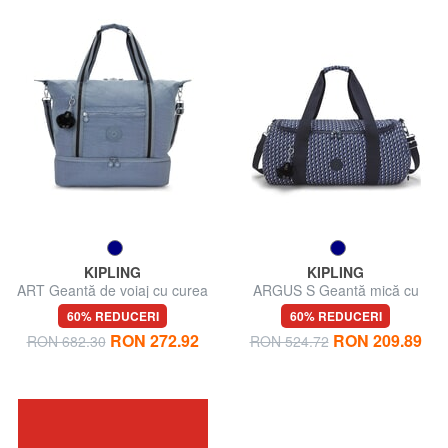
KIPLING
KIPLING
ART Geantă de voiaj cu curea
ARGUS S Geantă mică cu
de umăr
curea de umăr
60% REDUCERI
60% REDUCERI
RON 272.92
RON 209.89
RON 682.30
RON 524.72