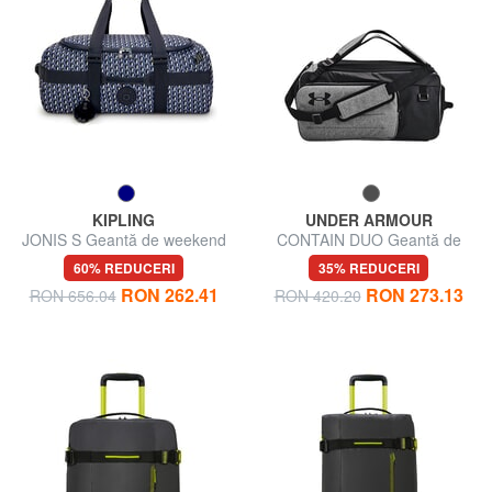
KIPLING
UNDER ARMOUR
JONIS S Geantă de weekend
CONTAIN DUO Geantă de
sală, portabilitate dublă
60% REDUCERI
35% REDUCERI
RON 262.41
RON 273.13
RON 656.04
RON 420.20