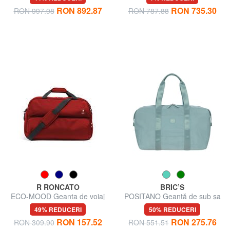
RON 892.87
RON 735.30
RON 997.98
RON 787.88
R RONCATO
BRIC’S
ECO-MOOD Geanta de voiaj
POSITANO Geantă de sub șa
rucsac
49% REDUCERI
50% REDUCERI
RON 157.52
RON 275.76
RON 309.90
RON 551.51