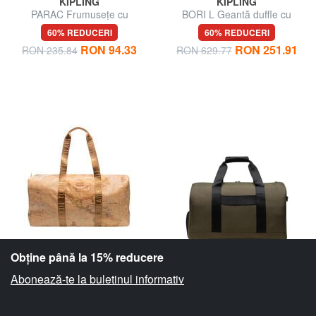
KIPLING
KIPLING
PARAC Frumusețe cu
BORI L Geantă duffle cu
manșetă
curea de umăr
60% REDUCERI
60% REDUCERI
RON 94.33
RON 251.91
RON 235.84
RON 629.77
Obține până la 15% reducere
Abonează-te la buletinul informativ
ALVIERO MARTINI PRIMA
HERSCHEL
CLASSE
NOVEL TECH Geantă duffle