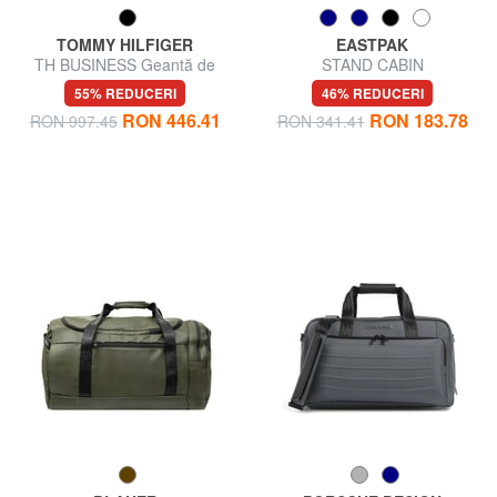
TOMMY HILFIGER
EASTPAK
TH BUSINESS Geantă de
STAND CABIN
voiaj din nailon cu curea de
55% REDUCERI
46% REDUCERI
umăr
RON 446.41
RON 183.78
RON 997.45
RON 341.41