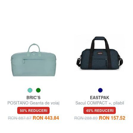
BRIC’S
EASTPAK
POSITANO Geanta de voiaj
Sacul COMPACT +, pliabil
50% REDUCERI
45% REDUCERI
RON 443.84
RON 157.52
RON 887.67
RON 288.89