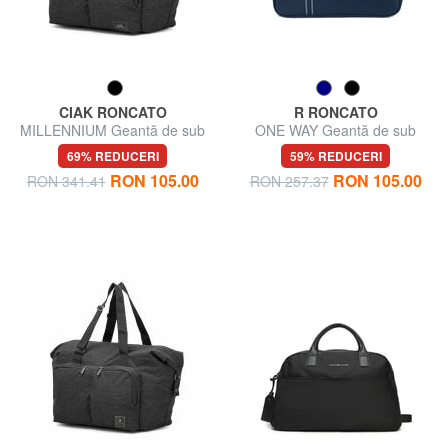
CIAK RONCATO
R RONCATO
MILLENNIUM Geantă de sub
ONE WAY Geantă de sub
scaun
scaun
69% REDUCERI
59% REDUCERI
RON 105.00
RON 105.00
RON 341.41
RON 257.37