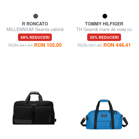
R RONCATO
TOMMY HILFIGER
MILLENNIUM Geanta cabină
TH Geantă mare de voiaj cu
sub scaun
curea de umăr
69% REDUCERI
55% REDUCERI
RON 105.00
RON 446.41
RON 341.41
RON 997.45