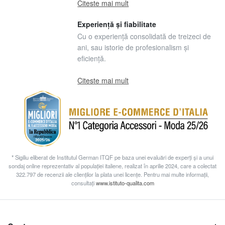
Citeste mai mult
Experiență și fiabilitate
Cu o experiență consolidată de treizeci de
ani, sau istorie de profesionalism și
eficiență.
Citeste mai mult
* Sigiliu eliberat de Institutul German ITQF pe baza unei evaluări de experți și a unui
sondaj online reprezentativ al populației italiene, realizat în aprilie 2024, care a colectat
322.797 de recenzii ale clienților la plata unei licențe. Pentru mai multe informații,
consultați
www.istituto-qualita.com