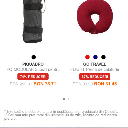
PIQUADRO
GO TRAVEL
PQ-MODULAR Suport pentru
FLIGHT Pernă de călătorie
sticle de apă
74% REDUCERI
67% REDUCERI
RON 78.71
RON 31.45
RON 299.31
RON 93.99
* Excluzând produsele aflate în desfășurare și produsele din Colecția
** Cel mai mic preț total din ultimele 30 de zile, înainte de reducerea
prețului.