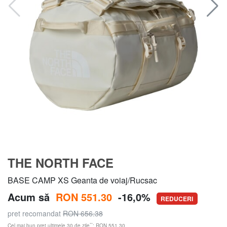
THE NORTH FACE
BASE CAMP XS Geanta de voiaj/Rucsac
Acum să
RON 551.30
-16,0%
REDUCERI
pret recomandat
RON 656.38
**
Cel mai bun preț ultimele 30 de zile
: RON 551.30