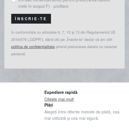
mele în scopul F) - profilare
ÎNSCRIE-TE
În conformitate cu articolele 6, 7, 12 și 13 din Regulamentul UE
2016/679 („GDPR”), dând clic pe „Înscrie-te” declar că am citit
politica de confidențialitate
privind prelucrarea datelor cu caracter
personal.
Expediere rapidă
Citeste mai mult
Plăți
Alegeți între diferite metode de plată, cea
mai utilizată și cea mai sigură.