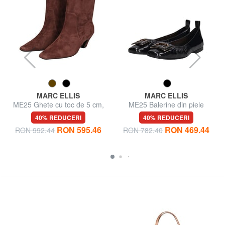
MARC ELLIS
MARC ELLIS
ME25 Ghete cu toc de 5 cm,
ME25 Balerine din piele
din piele
40% REDUCERI
40% REDUCERI
RON 595.46
RON 469.44
RON 992.44
RON 782.40