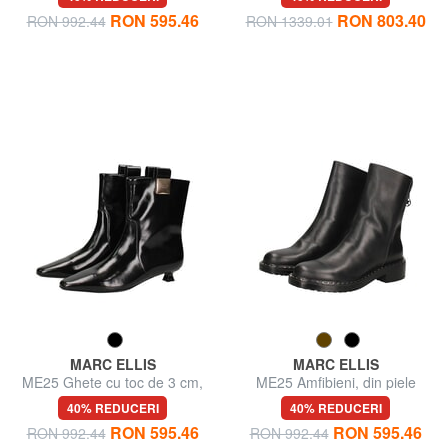
RON 595.46
RON 803.40
RON 992.44
RON 1339.01
MARC ELLIS
MARC ELLIS
ME25 Ghete cu toc de 3 cm,
ME25 Amfibieni, din piele
din piele
40% REDUCERI
40% REDUCERI
RON 595.46
RON 595.46
RON 992.44
RON 992.44