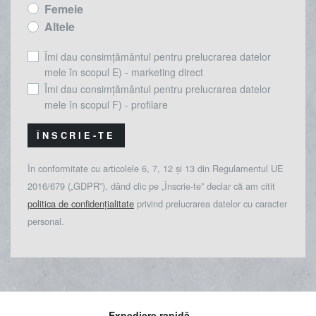
Femeie
Altele
Îmi dau consimțământul pentru prelucrarea datelor
mele în scopul E) - marketing direct
Îmi dau consimțământul pentru prelucrarea datelor
mele în scopul F) - profilare
ÎNSCRIE-TE
În conformitate cu articolele 6, 7, 12 și 13 din Regulamentul UE
2016/679 („GDPR”), dând clic pe „Înscrie-te” declar că am citit
politica de confidențialitate
privind prelucrarea datelor cu caracter
personal.
Expediere rapidă