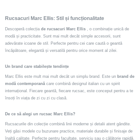
Rucsacuri Marc Ellis: Stil și funcționalitate
Descoperă colecția
de rucsacuri Marc Ellis
, o combinație unică de
modă și practicitate. Sunt mai mult decât simple accesorii, sunt
adevărate icoane de stil. Perfecte pentru cei care caută o geantă
încăpătoare, elegantă și versatilă pentru orice moment al zilei.
Un brand care stabilește tendințe
Marc Ellis este mult mai mult decât un simplu brand. Este un
brand de
modă contemporană
care combină designul italian cu un spirit
internațional. Fiecare geantă, fiecare rucsac, este conceput pentru a te
însoți în viața de zi cu zi cu clasă.
De ce să alegi un rucsac Marc Ellis?
Rucsacurile din colecție combină linii moderne și detalii atent gândite.
Veți găsi modele cu buzunare practice, materiale durabile și finisaje de
înaltă calitate. Perfecte pentru facultate, serviciu sau o călătorie rapidă.