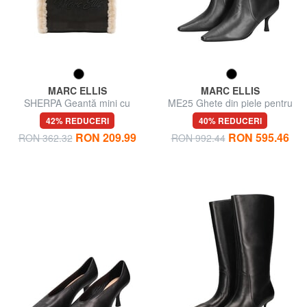
MARC ELLIS
MARC ELLIS
SHERPA Geantă mini cu
ME25 Ghete din piele pentru
curea de umăr
gleznă
42% REDUCERI
40% REDUCERI
RON 209.99
RON 595.46
RON 362.32
RON 992.44