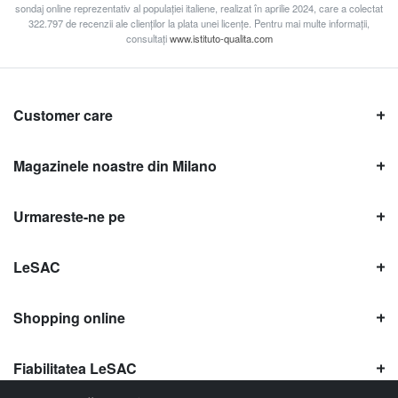
sondaj online reprezentativ al populației italiene, realizat în aprilie 2024, care a colectat
322.797 de recenzii ale clienților la plata unei licențe. Pentru mai multe informații,
consultați
www.istituto-qualita.com
Customer care
Magazinele noastre din Milano
Urmareste-ne pe
LeSAC
Shopping online
Fiabilitatea LeSAC