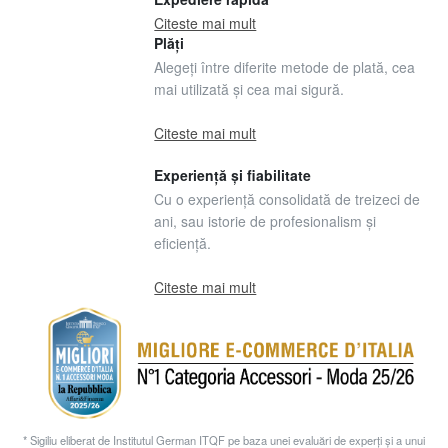
Citeste mai mult
Plăți
Alegeți între diferite metode de plată, cea
mai utilizată și cea mai sigură.
Citeste mai mult
Experiență și fiabilitate
Cu o experiență consolidată de treizeci de
ani, sau istorie de profesionalism și
eficiență.
Citeste mai mult
* Sigiliu eliberat de Institutul German ITQF pe baza unei evaluări de experți și a unui