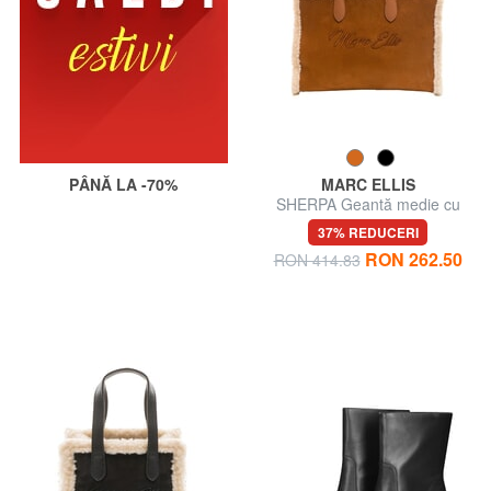
PÂNĂ LA -70%
MARC ELLIS
SHERPA Geantă medie cu
curea de umăr
37% REDUCERI
RON 262.50
RON 414.83