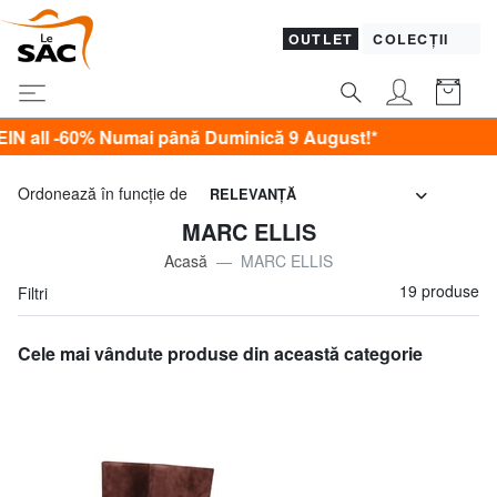
OUTLET
COLECȚII
% Numai până Duminică 9 August!*
Ordonează în funcţie de
RELEVANŢĂ
MARC ELLIS
Acasă
MARC ELLIS
19 produse
Filtri
Cele mai vândute produse din această categorie