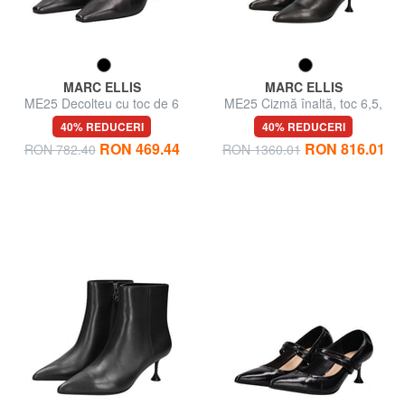
MARC ELLIS
MARC ELLIS
ME25 Decolteu cu toc de 6
ME25 Cizmă înaltă, toc 6,5,
cm, din piele
din piele
40% REDUCERI
40% REDUCERI
RON 469.44
RON 816.01
RON 782.40
RON 1360.01