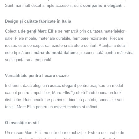
Sunt mai mult decât simple accesorii, sunt
companioni eleganți
.
Design și calitate fabricate în Italia
Colecția
de genți Marc Ellis
se remarcă prin calitatea materialelor
sale. Piele moale, materiale durabile, fermoare rezistente. Fiecare
rucsac este conceput să reziste și să ofere confort. Atenția la detalii
este tipică unei
mărci de modă italiene
, recunoscută pentru măiestria
și eleganța sa atemporală.
Versatilitate pentru fiecare ocazie
Indiferent dacă alegi un
rucsac elegant
pentru oraș sau un model
casual pentru timpul liber, Marc Ellis îți oferă întotdeauna un look
distinctiv. Rucsacurile se potrivesc bine cu pantofii, sandalele sau
tenișii Marc Ellis pentru un aspect modern și rafinat.
O investiție în stil
Un rucsac Marc Ellis nu este doar o achiziție. Este o declarație de