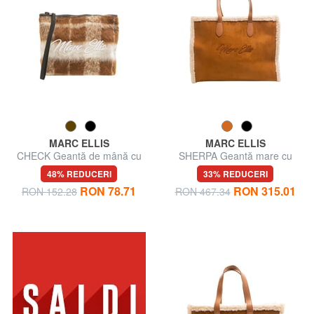
MARC ELLIS
MARC ELLIS
CHECK Geantă de mână cu
SHERPA Geantă mare cu
manșetă
curea de umăr
48% REDUCERI
33% REDUCERI
RON 78.71
RON 315.01
RON 152.28
RON 467.34