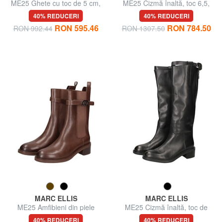
ME25 Ghete cu toc de 5 cm,
ME25 Cizmă înaltă, toc 6,5,
din piele
din piele
40% REDUCERI
40% REDUCERI
RON 595.46
RON 784.50
RON 992.44
RON 1307.50
MARC ELLIS
MARC ELLIS
ME25 Amfibieni din piele
ME25 Cizmă înaltă, toc de
4,5, din piele
40% REDUCERI
40% REDUCERI