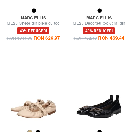
MARC ELLIS
MARC ELLIS
ME25 Ghete din piele cu toc
ME25 Decolteu toc 6cm, din
de 6,5 cm
piele
40% REDUCERI
40% REDUCERI
RON 626.97
RON 469.44
RON 1044.95
RON 782.40