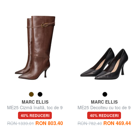
MARC ELLIS
MARC ELLIS
ME25 Cizmă înaltă, toc de 9
ME25 Decolteu cu toc de 9
cm, din piele
cm, din piele
40% REDUCERI
40% REDUCERI
RON 803.40
RON 469.44
RON 1339.01
RON 782.40