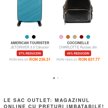
AMERICAN TOURISTER
COCCINELLE
A
JETDRIVER 3.0 Cărucior
CHARLOTTE Rucsac din
pentru bagaje de mână
piele
57% REDUCERI
45% REDUCERI
21
RON 236.31
RON 837.77
RON 550.99
RON 1523.23
R
LE SAC OUTLET: MAGAZINUL
ONLINE CU PREȚURI IMBATABILE!