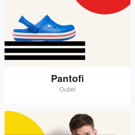
Pantofi
Outlet
See