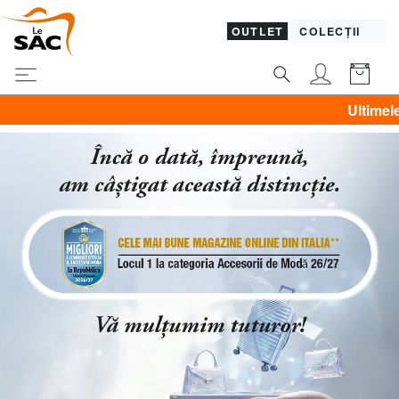
OUTLET
COLECȚII
Ultimele zile! PIQUADRO, GUESS, YNOT