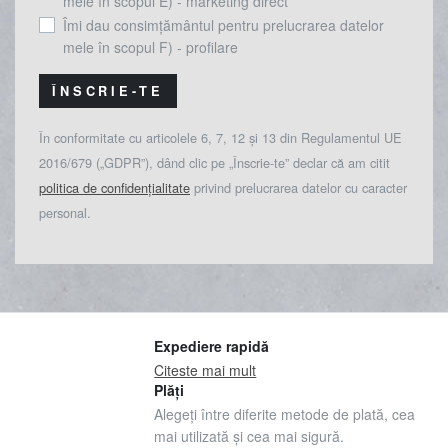
mele în scopul E) - marketing direct
Îmi dau consimțământul pentru prelucrarea datelor
mele în scopul F) - profilare
ÎNSCRIE-TE
În conformitate cu articolele 6, 7, 12 și 13 din Regulamentul UE
2016/679 („GDPR”), dând clic pe „Înscrie-te” declar că am citit
politica de confidențialitate
privind prelucrarea datelor cu caracter
personal.
Expediere rapidă
Citeste mai mult
Plăți
Alegeți între diferite metode de plată, cea
mai utilizată și cea mai sigură.