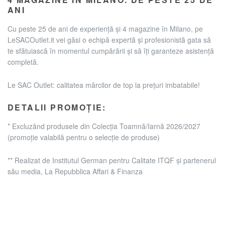
ANI
Cu peste 25 de ani de experiență și 4 magazine în Milano, pe
LeSACOutlet.it vei găsi o echipă expertă și profesionistă gata să
te sfătuiască în momentul cumpărării și să îți garanteze asistență
completă.
Le SAC Outlet: calitatea mărcilor de top la prețuri imbatabile!
DETALII PROMOȚIE:
* Excluzând produsele din Colecția Toamnă/Iarnă 2026/2027
(promoție valabilă pentru o selecție de produse)
** Realizat de Institutul German pentru Calitate ITQF și partenerul
său media, La Repubblica Affari & Finanza