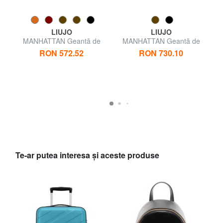
LIUJO
LIUJO
MANHATTAN Geantă de
MANHATTAN Geantă de
umăr mini
umăr
RON 572.52
RON 730.10
Te-ar putea interesa şi aceste produse