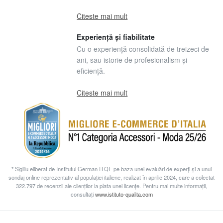
Citeste mai mult
Experiență și fiabilitate
Cu o experiență consolidată de treizeci de
ani, sau istorie de profesionalism și
eficiență.
Citeste mai mult
* Sigiliu eliberat de Institutul German ITQF pe baza unei evaluări de experți și a unui
sondaj online reprezentativ al populației italiene, realizat în aprilie 2024, care a colectat
322.797 de recenzii ale clienților la plata unei licențe. Pentru mai multe informații,
consultați
www.istituto-qualita.com