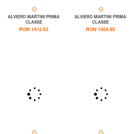
ALVIERO MARTINI PRIMA
ALVIERO MARTINI PRIMA
CLASSE
CLASSE
ALVIERO MARTINI 1 ^ CLASA
ALVIERO MARTINI 1 ^ CLASA
RON 1412.52
RON 1564.80
New Basic Geantă cu umăr,
Geo Geantă cu curea de
imprimeu Geo Classic
umăr