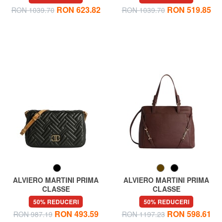
cu curea de umăr
cumpărături
RON 623.82
RON 519.85
RON 1039.70
RON 1039.70
ALVIERO MARTINI PRIMA
ALVIERO MARTINI PRIMA
CLASSE
CLASSE
MATELASSE Geantă de umăr
SCOTTISH CAVIAR Geantă
50% REDUCERI
50% REDUCERI
de mână, cu curea de umăr
RON 493.59
RON 598.61
RON 987.19
RON 1197.23
reglabilă