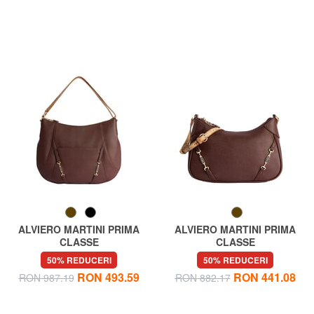
ALVIERO MARTINI PRIMA
ALVIERO MARTINI PRIMA
CLASSE
CLASSE
SCOTTISH CAVIAR Geantă
SCOTTISH CAVIAR Geantă
50% REDUCERI
50% REDUCERI
de umăr, dublă portabilitate
de umăr reglabilă
RON 493.59
RON 441.08
RON 987.19
RON 882.17