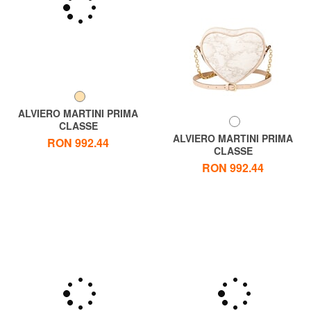
ALVIERO MARTINI PRIMA
CLASSE
ALVIERO MARTINI 1 ^ CLASA
ALVIERO MARTINI PRIMA
RON 992.44
Geo Geantă de umăr
CLASSE
GEO CLASSIC Geantă de
RON 992.44
umăr, formă de inimă