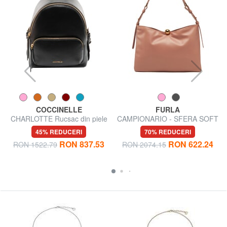
COCCINELLE
FURLA
CHARLOTTE Rucsac din piele
CAMPIONARIO - SFERA SOFT
Geantă de umăr, piele,
45% REDUCERI
70% REDUCERI
fabricată în Italia
RON 837.53
RON 622.24
RON 1522.79
RON 2074.15