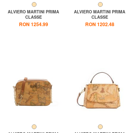
ALVIERO MARTINI PRIMA
ALVIERO MARTINI PRIMA
CLASSE
CLASSE
GEO CLASSIC Rucsac rotund
GEO CLASSIC Geantă mică
RON 1254.99
RON 1202.48
de umăr