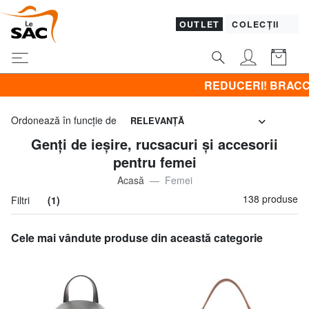
OUTLET
COLECȚII
REDUCERI! BRACCIALINI la - 50% | - 60% | -
Ordonează în funcţie de
RELEVANŢĂ
Genți de ieșire, rucsacuri și accesorii
pentru femei
Acasă
Femei
138 produse
Filtri
(1)
Cele mai vândute produse din această categorie