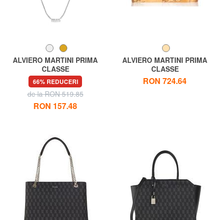
ALVIERO MARTINI PRIMA
ALVIERO MARTINI PRIMA
CLASSE
CLASSE
MONTENAPO Colier din
Portofel ALVIERO MARTINI 1
RON 724.64
66% REDUCERI
argint cu logo
^ CLASSE GEO CLASSIC, cu
de la RON 519.85
placă logo
RON 157.48