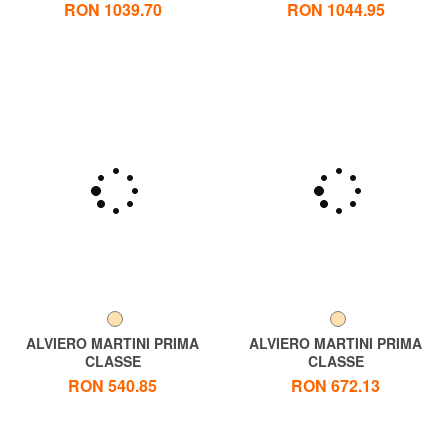
GEO CLASSIC Geantă de
GEO SOFT Geantă de umăr
RON 1039.70
RON 1044.95
umăr semilună
cu curea de umăr
ALVIERO MARTINI PRIMA
ALVIERO MARTINI PRIMA
CLASSE
CLASSE
GEO CLASSIC Portofel mic cu
GEO CLASSIC Portofel mediu
RON 540.85
RON 672.13
cataramă
cu două pliuri