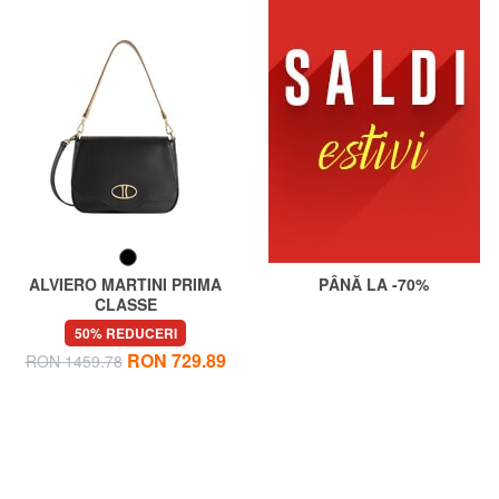
ALVIERO MARTINI PRIMA
PÂNĂ LA -70%
CLASSE
BRAVE MESSENGER Geantă
50% REDUCERI
de umăr din piele Nappa
RON 729.89
RON 1459.78