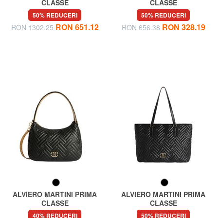
CLASSE
CLASSE
MONOGRAM 1C Rucsac
MONOGRAM Portofel
50% REDUCERI
50% REDUCERI
continental
RON 651.12
RON 328.19
RON 1302.25
RON 656.38
ALVIERO MARTINI PRIMA
ALVIERO MARTINI PRIMA
CLASSE
CLASSE
MATELASSE Geantă de umăr
MATELASSE Sacoșă de
40% REDUCERI
50% REDUCERI