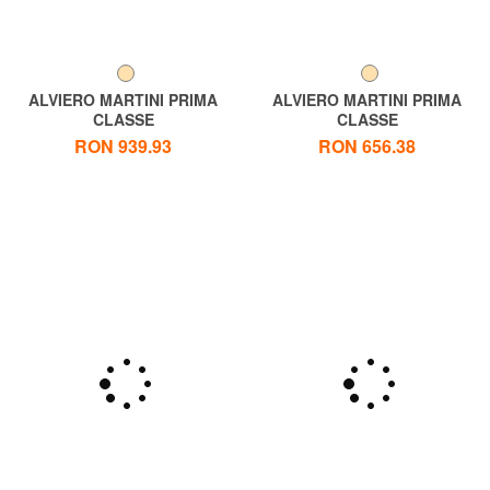
ALVIERO MARTINI PRIMA
ALVIERO MARTINI PRIMA
CLASSE
CLASSE
ALVIERO MARTINI 1 ^ CLASA
ALVIERO MARTINI 1 ^ CLASA
RON 939.93
RON 656.38
Geo NEO CASUAL, Geantă
Geo CONTEMPORAR, peste
de umăr
umăr