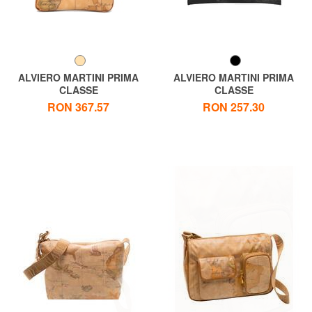
ALVIERO MARTINI PRIMA
ALVIERO MARTINI PRIMA
CLASSE
CLASSE
GEO CLASSIC Sachet cu
GEO SOFT Pliculeț
RON 367.57
RON 257.30
manșetă
dreptunghiular mare