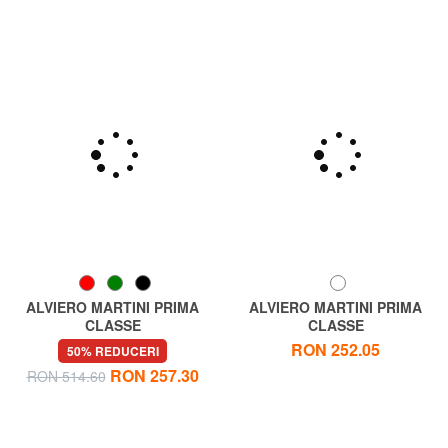
ALVIERO MARTINI PRIMA
ALVIERO MARTINI PRIMA
CLASSE
CLASSE
WINDY CITY Portofel mic cu
GEO CLASSIC Geantă
RON 252.05
50% REDUCERI
două pliuri
necesară
RON 257.30
RON 514.60