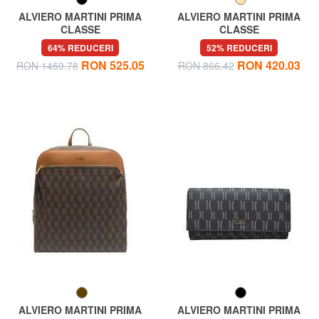
ALVIERO MARTINI PRIMA
ALVIERO MARTINI PRIMA
CLASSE
CLASSE
MONOGRAM Dosar de mână,
MONOGRAM Micro Geanta
64% REDUCERI
52% REDUCERI
cu curea de umăr
de umar
RON 525.05
RON 420.03
RON 1459.78
RON 866.42
ALVIERO MARTINI PRIMA
ALVIERO MARTINI PRIMA