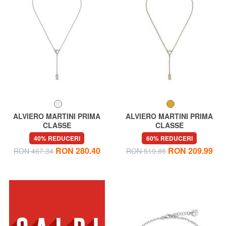
ALVIERO MARTINI PRIMA
ALVIERO MARTINI PRIMA
CLASSE
CLASSE
BROADWAY Colier cu farmec
BROADWAY Colier cu farmec
40% REDUCERI
60% REDUCERI
cu logo și zirconi
cu logo și zirconi
RON 280.40
RON 209.99
RON 467.34
RON 519.85