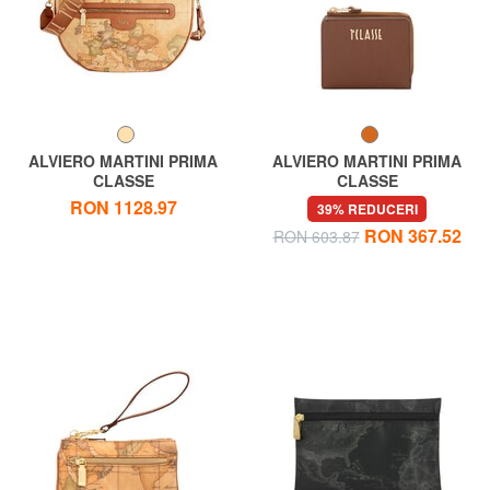
ALVIERO MARTINI PRIMA
ALVIERO MARTINI PRIMA
CLASSE
CLASSE
GEO CLASSIC Geantă de
WINDY CITY Portofel mic cu
RON 1128.97
39% REDUCERI
umăr Crescent
fermoar
RON 367.52
RON 603.87