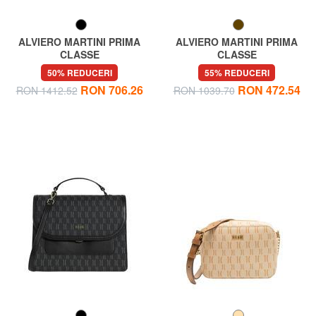
ALVIERO MARTINI PRIMA
ALVIERO MARTINI PRIMA
CLASSE
CLASSE
MONOGRAM Medium Geanta
MONOGRAM Geanta de
50% REDUCERI
55% REDUCERI
de mana, cu bareta de umar
umar dubla
RON 706.26
RON 472.54
RON 1412.52
RON 1039.70