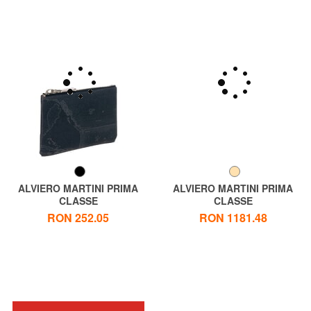
ALVIERO MARTINI PRIMA
ALVIERO MARTINI PRIMA
CLASSE
CLASSE
GEO CLASSIC Geantă
ALVIERO MARTINI 1 ^ CLASA
RON 252.05
RON 1181.48
necesară
Geantă mare de umăr