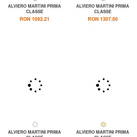
ALVIERO MARTINI PRIMA
ALVIERO MARTINI PRIMA
CLASSE
CLASSE
ALVIERO MARTINI 1 ^ CLASA
ALVIERO MARTINI 1 ^ CLASA
RON 1092.21
RON 1307.50
Geo Geantă de umăr, finisată
Geo Classic Rucsac pentru
din piele
umăr
ALVIERO MARTINI PRIMA
ALVIERO MARTINI PRIMA