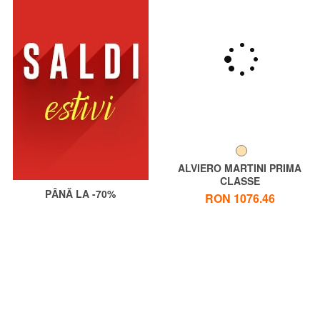
ALVIERO MARTINI PRIMA
CLASSE
PÂNĂ LA -70%
ALVIERO MARTINI 1 ^ CLASA
RON 1076.46
Geantă de umăr mediu