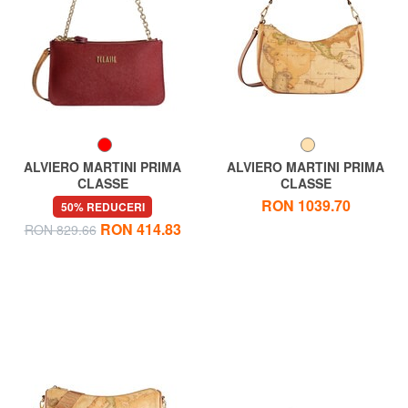
ALVIERO MARTINI PRIMA
ALVIERO MARTINI PRIMA
CLASSE
CLASSE
WINDY CITY Geantă cu dublă
GEO CLASSIC Geanta de
RON 1039.70
50% REDUCERI
utilizare, geantă de mână și
umar cu curea de umar
RON 414.83
RON 829.66
geantă de umăr