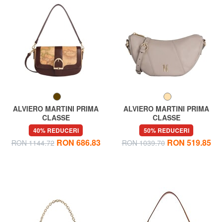
ALVIERO MARTINI PRIMA
ALVIERO MARTINI PRIMA
CLASSE
CLASSE
VALLEY GEO Geantă de
CELTIC Geantă de umăr
40% REDUCERI
50% REDUCERI
umăr cu curea de umăr
Crescent
RON 686.83
RON 519.85
RON 1144.72
RON 1039.70