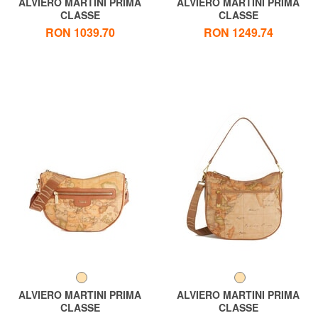
ALVIERO MARTINI PRIMA
ALVIERO MARTINI PRIMA
CLASSE
CLASSE
GEO CLASSIC Geantă de
GEO CLASSIC Geanta de
RON 1039.70
RON 1249.74
umăr pentru cameră foto
mana cu curea de umar
ALVIERO MARTINI PRIMA
ALVIERO MARTINI PRIMA
CLASSE
CLASSE