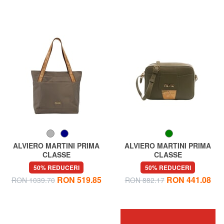
ALVIERO MARTINI PRIMA
ALVIERO MARTINI PRIMA
CLASSE
CLASSE
STORMY NYLON Sacoșă de
WINDY CITY Geantă de umăr
50% REDUCERI
50% REDUCERI
cumpărături din nailon reciclat
mini
RON 519.85
RON 441.08
RON 1039.70
RON 882.17