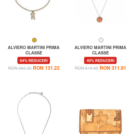
ALVIERO MARTINI PRIMA
ALVIERO MARTINI PRIMA
CLASSE
CLASSE
BROADWAY Bratara cu breloc
LONG STREET Colier cu
64% REDUCERI
40% REDUCERI
cu logo si zirconi
pandantiv din piele
RON 131.22
RON 311.91
RON 362.32
RON 519.85