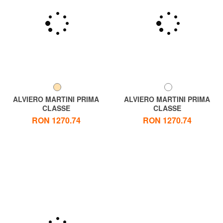
ALVIERO MARTINI PRIMA
ALVIERO MARTINI PRIMA
CLASSE
CLASSE
ALVIERO MARTINI 1 ^ CLASA
GEO CLASSIC Geantă mare
RON 1270.74
RON 1270.74
Geantă mare de umăr
de cumpărături