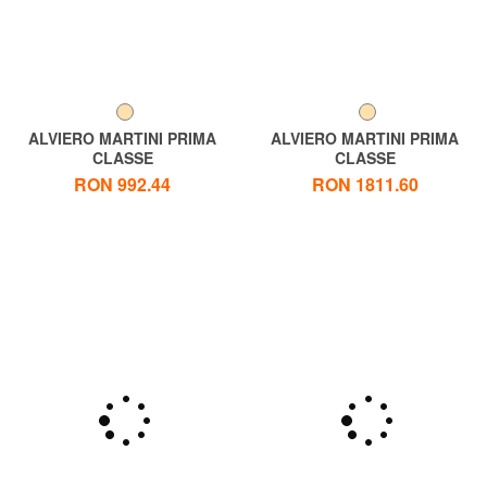
ALVIERO MARTINI PRIMA
ALVIERO MARTINI PRIMA
CLASSE
CLASSE
ALVIERO MARTINI 1 ^ CLASA
GEO CLASSIC Geantă
RON 992.44
RON 1811.60
Geo NEO CASUAL, peste
găleată
umăr