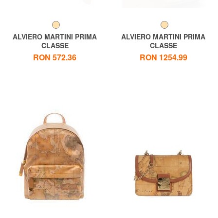
ALVIERO MARTINI PRIMA
ALVIERO MARTINI PRIMA
CLASSE
CLASSE
GEO CLASSIC Geantă de
GEO CLASSIC Geanta de
RON 572.36
RON 1254.99
umăr mică
umar cu buzunare