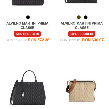
ALVIERO MARTINI PRIMA
ALVIERO MARTINI PRIMA
CLASSE
CLASSE
MONOGRAM Geanta de
MONOGRAM Shopper cu
50% REDUCERI
53% REDUCERI
umar
curea de umar
RON 572.36
RON 630.07
RON 1144.72
RON 1339.01