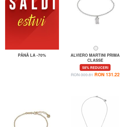
PÂNĂ LA -70%
ALVIERO MARTINI PRIMA
CLASSE
BROADWAY Bratara cu breloc
58% REDUCERI
cu logo si zirconi
RON 131.22
RON 309.81