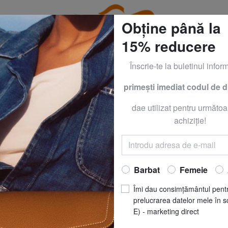
Obține până la
15% reducere
Înscrie-te la buletinul inform
primeşti imediat codul de 
RACCIALINI la - 50% | - 60% | - 70% Numai până Duminică
dae utilizat pentru următoa
enți de ieșire, rucsacuri și accesorii pentru fem
achiziţie!
Acasă
Femei
Barbat
Femeie
BRACCIALINI
ANULEAZĂ TOATE FILTRELE DE CĂUTARE
Îmi dau consimțământul pent
prelucrarea datelor mele în s
E) - marketing direct