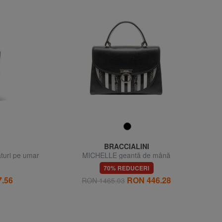
BRACCIALINI
uri pe umar
MICHELLE geantă de mână
70% REDUCERI
.56
RON 446.28
RON 1465.03