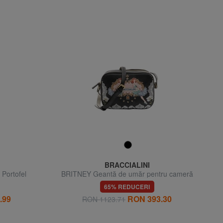
BRACCIALINI
ortofel
BRITNEY Geantă de umăr pentru cameră
foto
65% REDUCERI
.99
RON 393.30
RON 1123.71