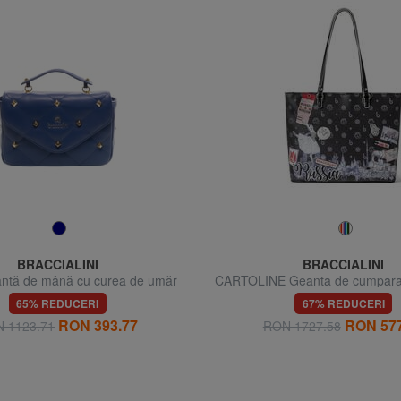
BRACCIALINI
BRACCIALINI
ntă de mână cu curea de umăr
CARTOLINE Geanta de cumparat
65% REDUCERI
67% REDUCERI
RON 393.77
RON 577
 1123.71
RON 1727.58