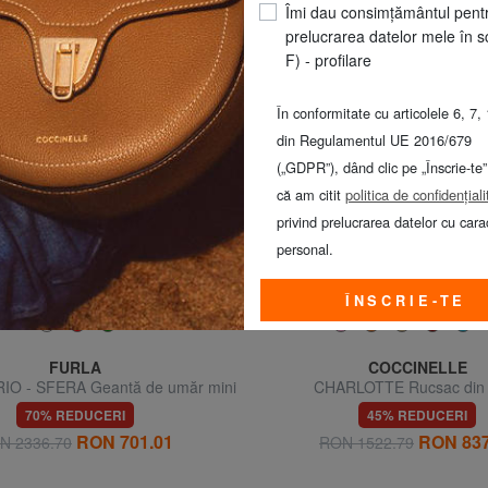
ândute produse din această categorie
Îmi dau consimțământul pent
prelucrarea datelor mele în s
F) - profilare
În conformitate cu articolele 6, 7, 
din Regulamentul UE 2016/679
(„GDPR”), dând clic pe „Înscrie-te”
că am citit
politica de confidențiali
privind prelucrarea datelor cu cara
personal.
ÎNSCRIE-TE
FURLA
COCCINELLE
O - SFERA Geantă de umăr mini
CHARLOTTE Rucsac din 
70% REDUCERI
45% REDUCERI
RON 701.01
RON 837
N 2336.70
RON 1522.79