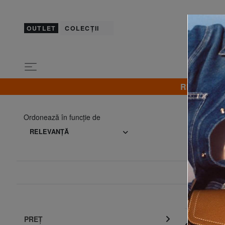
OUTLET
COLECȚII
REDUCERI! B
G
Ordonează în funcţie de
RELEVANŢĂ
PREŢ