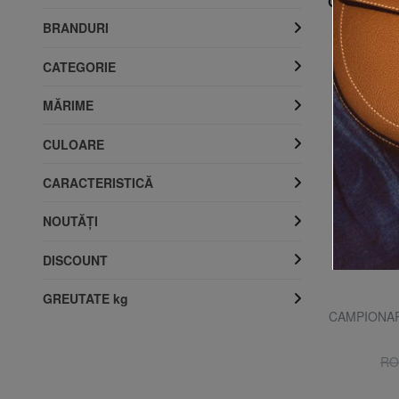
Cele mai v
BRANDURI
CATEGORIE
MĂRIME
CULOARE
CARACTERISTICĂ
NOUTĂŢI
DISCOUNT
GREUTATE kg
COCCINELLE
le
DEW Portofel compact din piele
CAMPIONARI
43% REDUCERI
RON 315.01
RON 551.36
RO