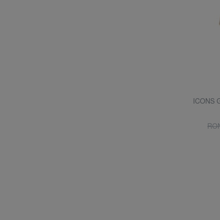
ICONS G
RON