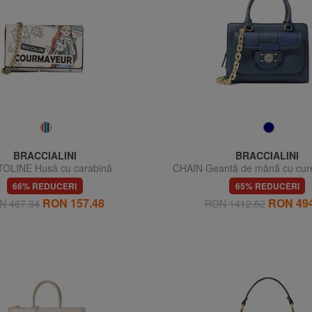
BRACCIALINI
BRACCIALINI
OLINE Husă cu carabină
CHAIN Geantă de mână cu cur
umăr
66% REDUCERI
65% REDUCERI
RON 157.48
RON 494
N 467.34
RON 1412.52