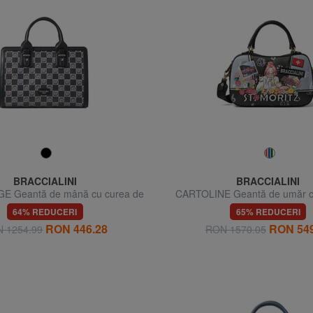
BRACCIALINI
BRACCIALINI
 Geantă de mână cu curea de
CARTOLINE Geantă de umăr c
umăr
umăr
64% REDUCERI
65% REDUCERI
RON 446.28
RON 549
 1254.99
RON 1570.05