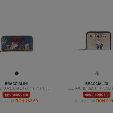
BRACCIALINI
BRACCIALINI
 LOVE DATE Portofel mare cu
ALLROUND BEST FRIENDS P
fermoar
compact cu fermoar
65% REDUCERI
69% REDUCERI
RON 262.50
RON 209
N 756.14
RON 677.38