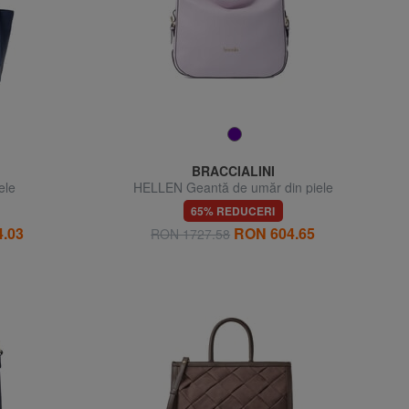
BRACCIALINI
ele
HELLEN Geantă de umăr din piele
65% REDUCERI
.03
RON 604.65
RON 1727.58