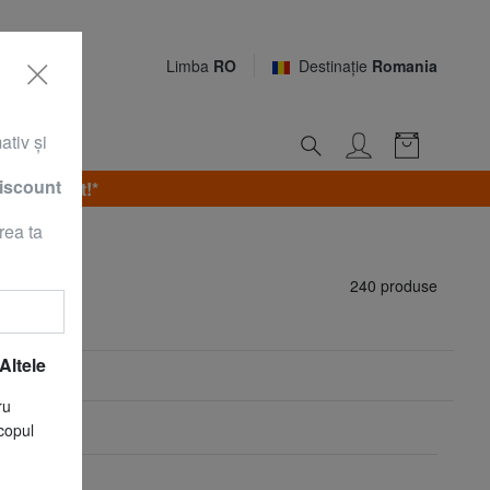
Limba
RO
Destinaţie
Romania
ativ şi
discount
, 9 August!*
rea ta
ei
240 produse
Altele
ru
copul