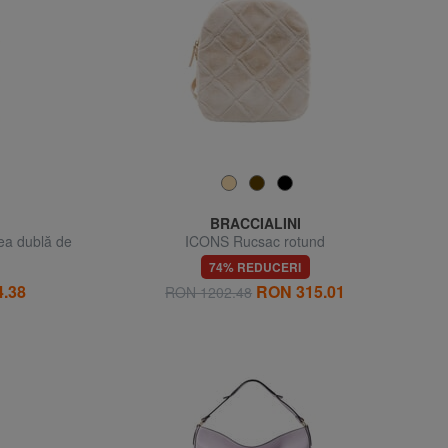
BRACCIALINI
ea dublă de
ICONS Rucsac rotund
74% REDUCERI
.38
RON 315.01
RON 1202.48