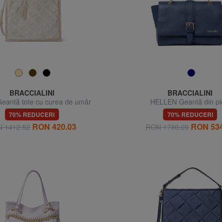
BRACCIALINI
BRACCIALINI
eantă tote cu curea de umăr
HELLEN Geantă din pi
70% REDUCERI
70% REDUCERI
RON 420.03
RON 534
 1412.52
RON 1780.09