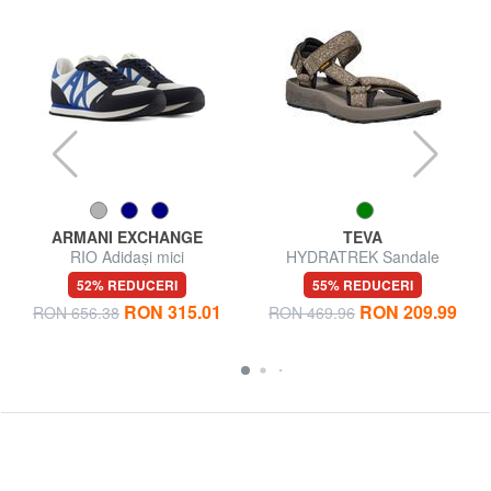
ARMANI EXCHANGE
TEVA
RIO Adidași mici
HYDRATREK Sandale
52% REDUCERI
55% REDUCERI
RON 315.01
RON 209.99
RON 656.38
RON 469.96