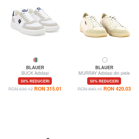
BLAUER
BLAUER
BUCK Adidași
MURRAY Adidași din piele
50% REDUCERI
50% REDUCERI
RON 315.01
RON 420.03
RON 630.12
RON 840.16