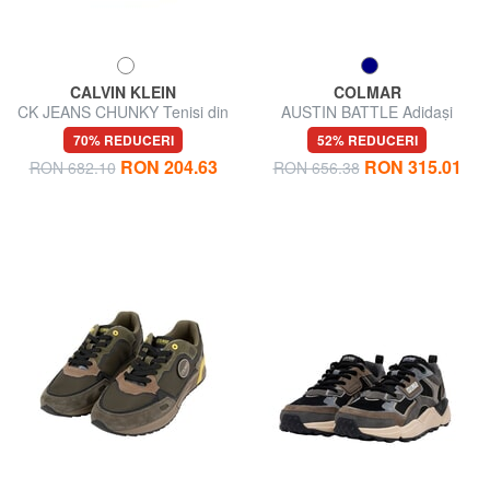
CALVIN KLEIN
COLMAR
CK JEANS CHUNKY Tenisi din
AUSTIN BATTLE Adidași
piele
70% REDUCERI
52% REDUCERI
RON 204.63
RON 315.01
RON 682.10
RON 656.38