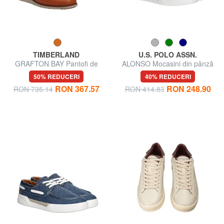
TIMBERLAND
U.S. POLO ASSN.
GRAFTON BAY Pantofi de
ALONSO Mocasini din pânză
navigație din piele
50% REDUCERI
40% REDUCERI
RON 367.57
RON 248.90
RON 735.14
RON 414.83