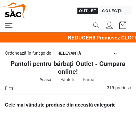
OUTLET
COLECȚII
REDUCERI! Promovez CLOTHING all -50% & CALVIN
Ordonează în funcţie de
RELEVANŢĂ
Pantofi pentru bărbați Outlet - Cumpara
online!
Acasă
Pantofi
Bărbați
319 produse
Filtri
Cele mai vândute produse din această categorie