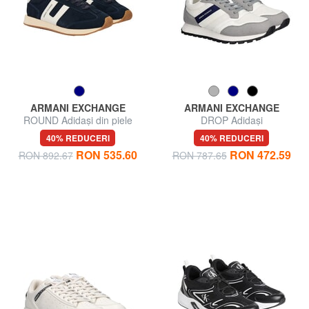
ARMANI EXCHANGE
ARMANI EXCHANGE
ROUND Adidași din piele
DROP Adidași
40% REDUCERI
40% REDUCERI
RON 535.60
RON 472.59
RON 892.67
RON 787.65