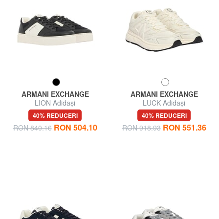
ARMANI EXCHANGE
ARMANI EXCHANGE
LION Adidași
LUCK Adidași
40% REDUCERI
40% REDUCERI
RON 504.10
RON 551.36
RON 840.16
RON 918.93