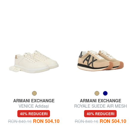
ARMANI EXCHANGE
ARMANI EXCHANGE
VENICE Adidași
ROYALE SUEDE AIR MESH
Teniși din piele cu logo AX
40% REDUCERI
40% REDUCERI
RON 504.10
RON 504.10
RON 840.16
RON 840.16