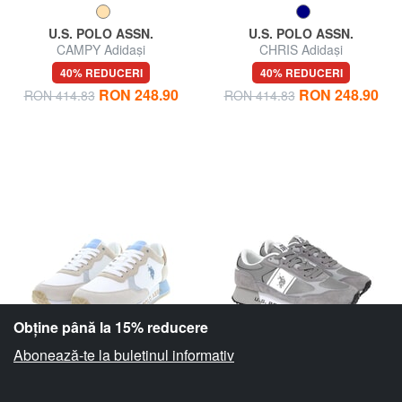
U.S. POLO ASSN.
U.S. POLO ASSN.
CAMPY Adidași
CHRIS Adidași
40% REDUCERI
40% REDUCERI
RON 248.90
RON 248.90
RON 414.83
RON 414.83
Obține până la 15% reducere
Abonează-te la buletinul informativ