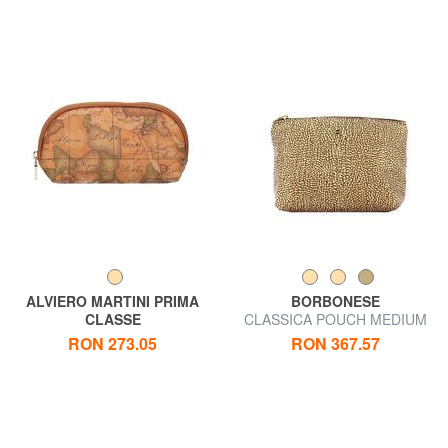
ALVIERO MARTINI PRIMA
BORBONESE
CLASSE
CLASSICA POUCH MEDIUM
ALVIERO MARTINI 1 ^ CLASA
Frumuseţe
RON 273.05
RON 367.57
Necessaire GEO CLASSIC