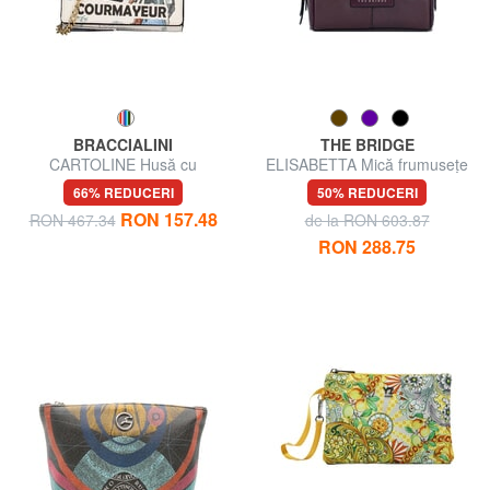
BRACCIALINI
THE BRIDGE
CARTOLINE Husă cu
ELISABETTA Mică frumusețe
carabină
din piele
66% REDUCERI
50% REDUCERI
RON 157.48
RON 467.34
de la RON 603.87
RON 288.75