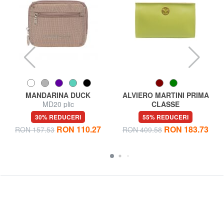
MANDARINA DUCK
ALVIERO MARTINI PRIMA
MD20 plic
CLASSE
GEO Frumusețe dreaptă mare
30% REDUCERI
55% REDUCERI
RON 110.27
RON 183.73
RON 157.53
RON 409.58