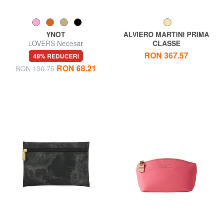
YNOT
ALVIERO MARTINI PRIMA
LOVERS Necesar
CLASSE
GEO CLASSIC Sachet cu
RON 367.57
48% REDUCERI
manșetă
RON 68.21
RON 130.75