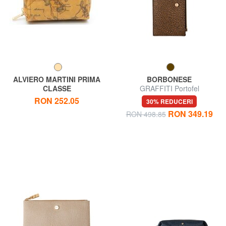
ALVIERO MARTINI PRIMA
BORBONESE
CLASSE
GRAFFITI Portofel
ALVIERO MARTINI 1 ^ CLASA
RON 252.05
30% REDUCERI
Necessaire print GEO
RON 349.19
RON 498.85
CLASSIC