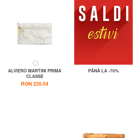
ALVIERO MARTINI PRIMA
PÂNĂ LA -70%
CLASSE
GEO CLASSIC Fel de
RON 220.54
mâncare pentru frumusețe