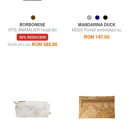
BORBONESE
MANDARINA DUCK
VITE ANIMALIER Husă din
MD20 Puneți ambreiajul cu
piele
mâna
RON 147.03
30% REDUCERI
RON 385.95
RON 551.36