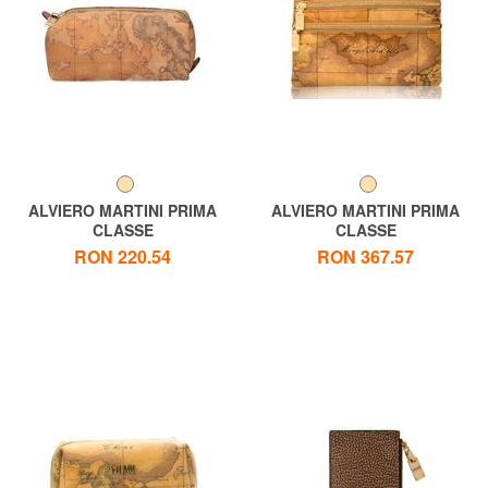
ALVIERO MARTINI PRIMA
ALVIERO MARTINI PRIMA
CLASSE
CLASSE
Necessaire ALVIERO
Sachet ALVIERO MARTINI 1 ^
RON 220.54
RON 367.57
MARTINI 1 ^ CLASSE GEO
CLASSE GEO CLASICĂ
CLASICĂ