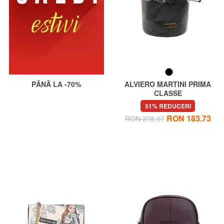
PÂNĂ LA -70%
ALVIERO MARTINI PRIMA
CLASSE
GEO Geantă de frumusețe
51% REDUCERI
RON 183.73
RON 378.07