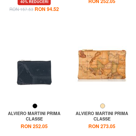
RON 252.05
40% REDUCERI
necesară
RON 94.52
RON 157.53
ALVIERO MARTINI PRIMA
ALVIERO MARTINI PRIMA
CLASSE
CLASSE
GEO CLASSIC Geantă
ALVIERO MARTINI 1 ^ CLASA
RON 252.05
RON 273.05
necesară
Geo Geantă de ambreiaj plat