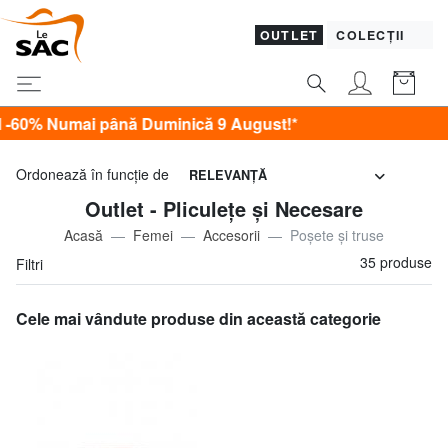
OUTLET
COLECȚII
ă Duminică 9 August!*
Ordonează în funcţie de
RELEVANŢĂ
Outlet - Pliculețe și Necesare
Acasă
Femei
Accesorii
Poșete și truse
35 produse
Filtri
Cele mai vândute produse din această categorie