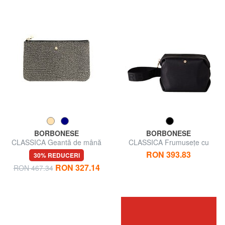
BORBONESE
BORBONESE
CLASSICA Geantă de mână
CLASSICA Frumusețe cu
mâner
RON 393.83
30% REDUCERI
RON 327.14
RON 467.34