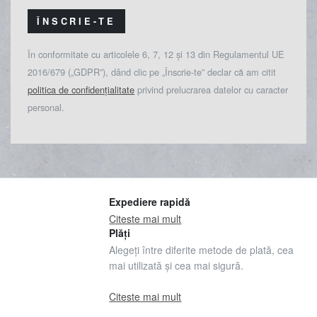
ÎNSCRIE-TE
În conformitate cu articolele 6, 7, 12 și 13 din Regulamentul UE
2016/679 („GDPR”), dând clic pe „Înscrie-te” declar că am citit
politica de confidențialitate
privind prelucrarea datelor cu caracter
personal.
Expediere rapidă
Citeste mai mult
Plăți
Alegeți între diferite metode de plată, cea
mai utilizată și cea mai sigură.
Citeste mai mult