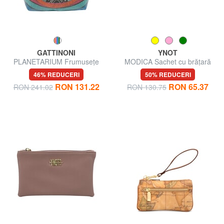
GATTINONI
YNOT
PLANETARIUM Frumusețe
MODICA Sachet cu brățară
medie
46% REDUCERI
50% REDUCERI
RON 131.22
RON 65.37
RON 241.02
RON 130.75