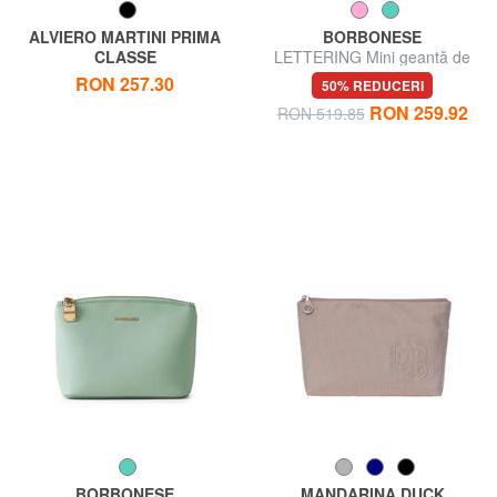
ALVIERO MARTINI PRIMA
BORBONESE
CLASSE
LETTERING Mini geantă de
GEO SOFT Pliculeț
toaletă din piele
RON 257.30
50% REDUCERI
dreptunghiular mare
RON 259.92
RON 519.85
BORBONESE
MANDARINA DUCK