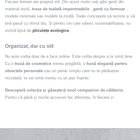
Fiecare femeie are propriul stil. Din acest motiv veți găsi genți din
material textil,
truse de toaletă impermeabile
,
genți cu fermoar
,
modele minimale sau modele la modă. Toate concepute să reziste și să
țină pasul cu ritmul tău. Și pentru cei care iubesc sustenabilitatea, nu
există lipsă de
pliculețe ecologice
.
Organizat, dar cu stil
Nu este vorba doar de a face ordine. Este vorba despre a te simți bine.
Cu o
trusă de cosmetice
mereu pregătită, o
husă elegantă pentru
obiectele personale
sau un penar simplu care nu te părăsește
niciodată, te vei simți mereu cu un pas înainte.
Descoperă colecția și găsește-ți noul companion de călătorie.
Pentru că până și micile accesorii fac diferența, în fiecare zi.