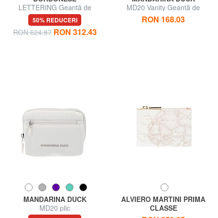
LETTERING Geantă de
MD20 Vanity Geantă de
toaletă din piele
ambreiaj manual
RON 168.03
50% REDUCERI
RON 312.43
RON 624.87
MANDARINA DUCK
ALVIERO MARTINI PRIMA
MD20 plic
CLASSE
GEO CLASSIC Geantă