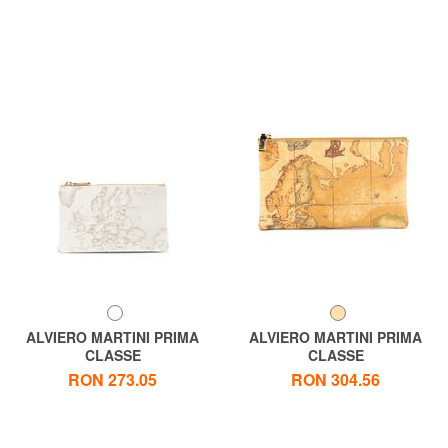
ALVIERO MARTINI PRIMA
ALVIERO MARTINI PRIMA
CLASSE
CLASSE
GEO CLASSIC Plic pochette
ALVIERO MARTINI 1 ^ CLASA
RON 273.05
RON 304.56
Geo Nou Geantă de ambreiaj
fabricată în Italia