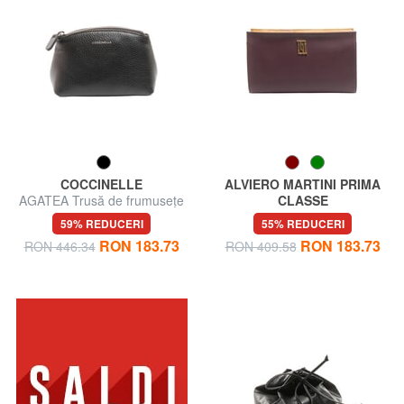
COCCINELLE
ALVIERO MARTINI PRIMA
AGATEA Trusă de frumusețe
CLASSE
din piele
GEO Frumusețe dreaptă
59% REDUCERI
55% REDUCERI
mare
RON 183.73
RON 183.73
RON 446.34
RON 409.58