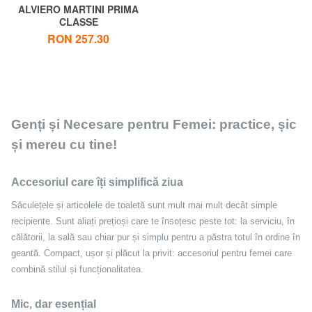
ALVIERO MARTINI PRIMA
CLASSE
GEO CLASSIC Geantă plată
RON 257.30
pentru cosmetice
Genți și Necesare pentru Femei: practice, șic
și mereu cu tine!
Accesoriul care îți simplifică ziua
Săculețele și articolele de toaletă sunt mult mai mult decât simple
recipiente. Sunt aliați prețioși care te însoțesc peste tot: la serviciu, în
călătorii, la sală sau chiar pur și simplu pentru a păstra totul în ordine în
geantă. Compact, ușor și plăcut la privit: accesoriul pentru femei care
combină stilul și funcționalitatea.
Mic, dar esențial