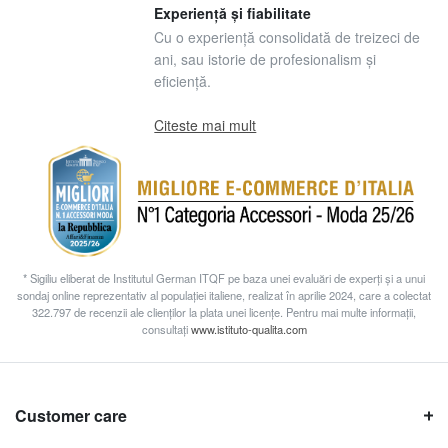
Experiență și fiabilitate
Cu o experiență consolidată de treizeci de
ani, sau istorie de profesionalism și
eficiență.
Citeste mai mult
* Sigiliu eliberat de Institutul German ITQF pe baza unei evaluări de experți și a unui
sondaj online reprezentativ al populației italiene, realizat în aprilie 2024, care a colectat
322.797 de recenzii ale clienților la plata unei licențe. Pentru mai multe informații,
consultați
www.istituto-qualita.com
Customer care