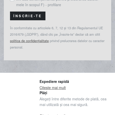
mele în scopul F) - profilare
ÎNSCRIE-TE
În conformitate cu articolele 6, 7, 12 și 13 din Regulamentul UE
2016/679 („GDPR”), dând clic pe „Înscrie-te” declar că am citit
politica de confidențialitate
privind prelucrarea datelor cu caracter
personal.
Expediere rapidă
Citeste mai mult
Plăți
Alegeți între diferite metode de plată, cea
mai utilizată și cea mai sigură.