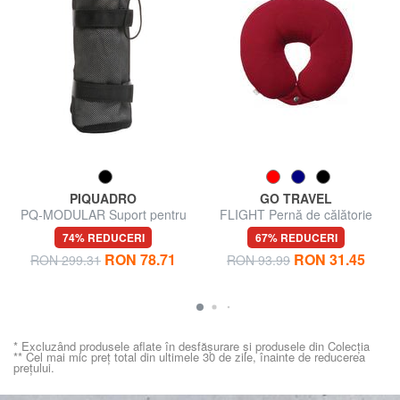
PIQUADRO
GO TRAVEL
PQ-MODULAR Suport pentru
FLIGHT Pernă de călătorie
sticle de apă
74% REDUCERI
67% REDUCERI
RON 78.71
RON 31.45
RON 299.31
RON 93.99
* Excluzând produsele aflate în desfășurare și produsele din Colecția
** Cel mai mic preț total din ultimele 30 de zile, înainte de reducerea
prețului.