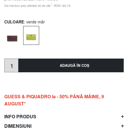
**
Cel mai bun preț ultimele 30 de zile
: RON 183.73
CULOARE
: verde măr
ADAUGĂ ÎN COŞ
GUESS & PIQUADRO la - 50% PÂNĂ MÂINE, 9
AUGUST*
INFO PRODUS
DIMENSIUNI