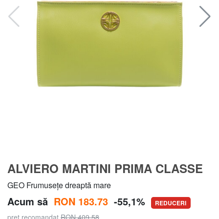
ALVIERO MARTINI PRIMA CLASSE
GEO Frumusețe dreaptă mare
Acum să
RON 183.73
-55,1%
REDUCERI
pret recomandat
RON 409.58