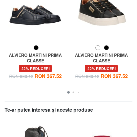
ALVIERO MARTINI PRIMA
ALVIERO MARTINI PRIMA
CLASSE
CLASSE
GEO Teniși casual
GEO Teniși pentru femei
42% REDUCERI
42% REDUCERI
RON 367.52
RON 367.52
RON 630.12
RON 630.12
Te-ar putea interesa şi aceste produse