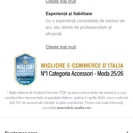
Citeste mai mult
Experiență și fiabilitate
Cu o experiență consolidată de treizeci de
ani, sau istorie de profesionalism și
eficiență.
Citeste mai mult
* Sigiliu eliberat de Institutul German ITQF pe baza unei evaluări de experți și a unui
sondaj online reprezentativ al populației italiene, realizat în aprilie 2024, care a colectat
322.797 de recenzii ale clienților la plata unei licențe. Pentru mai multe informații,
consultați
www.istituto-qualita.com