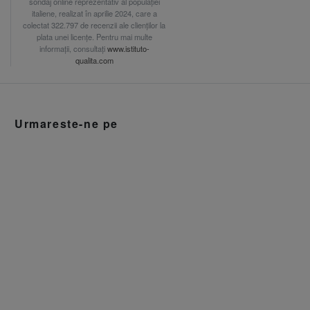
sondaj online reprezentativ al populației
italiene, realizat în aprilie 2024, care a
colectat 322.797 de recenzii ale clienților la
plata unei licențe. Pentru mai multe
informații, consultați
www.istituto-
qualita.com
Urmareste-ne pe