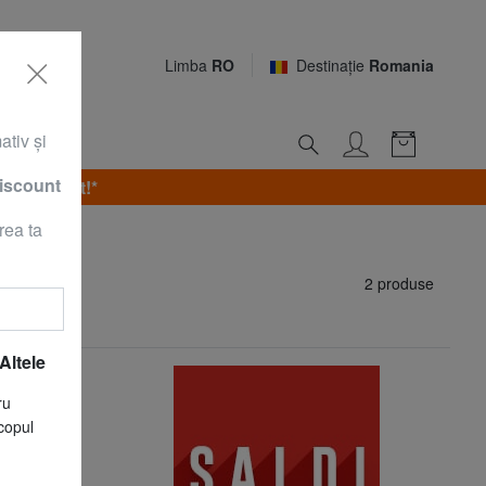
Limba
RO
Destinaţie
Romania
ativ şi
discount
, 9 August!*
rea ta
2 produse
Altele
ru
copul