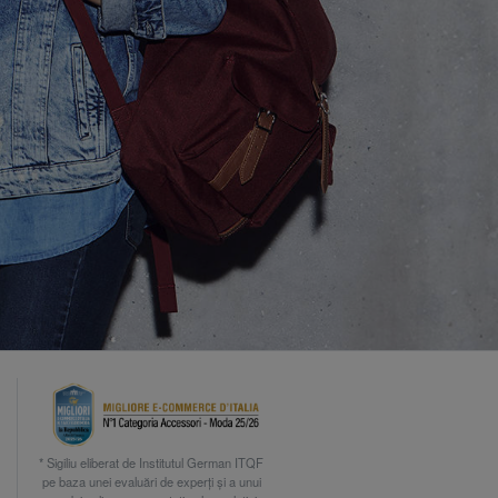
* Sigiliu eliberat de Institutul German ITQF
pe baza unei evaluări de experți și a unui