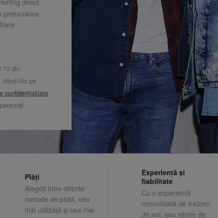
keting direct
u prelucrarea
ilare
i 13 din
dând clic pe
de confidențialitate
 personal.
Experiență și
Plăți
fiabilitate
Alegeți între diferite
Cu o experiență
metode de plată, cea
consolidată de treizeci
mai utilizată și cea mai
de ani, sau istorie de