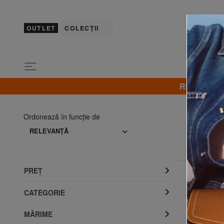
OUTLET
COLECȚII
REDUCERI! B
Ordonează în funcţie de
RELEVANŢĂ
PREŢ
CATEGORIE
MĂRIME