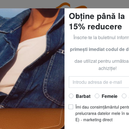
Obține până la
15% reducere
Înscrie-te la buletinul inform
primeşti imediat codul de 
RACCIALINI la - 50% | - 60% | - 70% Numai până Duminică
dae utilizat pentru următoa
ASPESI
achiziţie!
Acasă
ASPESI
Barbat
Femeie
Îmi dau consimțământul pent
prelucrarea datelor mele în s
E) - marketing direct