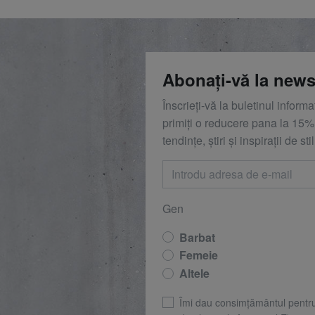
Abonați-vă la news
Înscrieți-vă la buletinul inform
primiți o reducere
pana la
15%,
tendințe, știri și inspirații de stil
Gen
Barbat
Femeie
Altele
Îmi dau consimțământul pentr