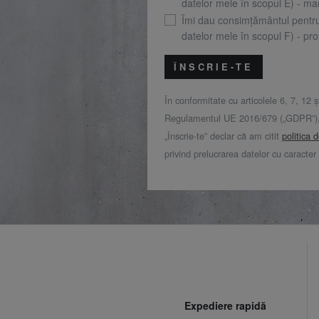
datelor mele în scopul E) - mar
Îmi dau consimțământul pentr
datelor mele în scopul F) - prof
ÎNSCRIE-TE
În conformitate cu articolele 6, 7, 12 ș
Regulamentul UE 2016/679 („GDPR”), 
„Înscrie-te” declar că am citit
politica 
privind prelucrarea datelor cu caracter
Expediere rapidă