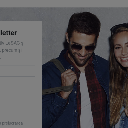
letter
ativ LeSAC și
 precum și
.
u prelucrarea