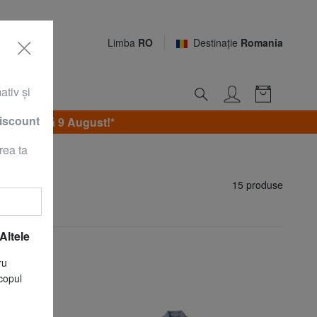
Limba
RO
Destinaţie
Romania
ativ şi
discount
 Duminică 9 August!*
rea ta
15 produse
Altele
ru
copul