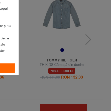
ru
copul
12 și 13
 declar
tate
cter
TOMMY HILFIGER
lungă din
TH KIDS Cămașă din denim
70% REDUCERI
36
RON 132.33
RON 441.08