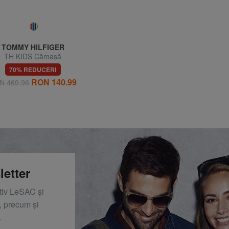
TOMMY HILFIGER
TH KIDS Cămaşă
70% REDUCERI
RON 140.99
N 469.96
letter
ativ LeSAC și
 precum și
.