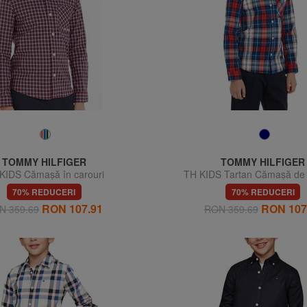
TOMMY HILFIGER
TOMMY HILFIGER
KIDS Cămașă în carouri
TH KIDS Tartan Cămașă de
70% REDUCERI
70% REDUCERI
RON 107.91
RON 107
N 359.69
RON 359.69