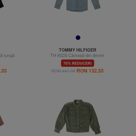
TOMMY HILFIGER
ă lungă
TH KIDS Cămașă din denim
70% REDUCERI
.33
RON 132.33
RON 441.08