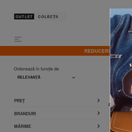
OUTLET
COLECȚII
REDUCERI! Promovez 
Ordonează în funcţie de
RELEVANŢĂ
PREŢ
Cele mai v
BRANDURI
MĂRIME