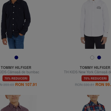
TOMMY HILFIGER
TOMMY HILFIGER
KIDS Cămașă de bumbac
TH KIDS New York Cămașă 
70% REDUCERI
70% REDUCERI
RON 107.91
RON 99.
N 359.69
RON 330.81