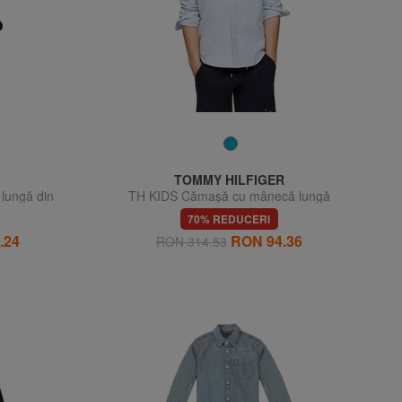
TOMMY HILFIGER
lungă din
TH KIDS Cămașă cu mânecă lungă
70% REDUCERI
.24
RON 94.36
RON 314.53