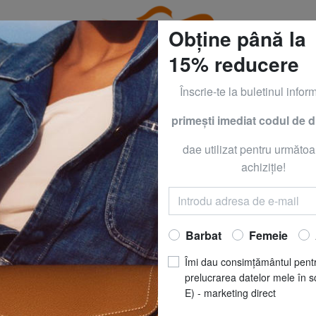
Obține până la
15% reducere
Înscrie-te la buletinul inform
primeşti imediat codul de 
CLOTHING all -50% & CALVIN KLEIN all -60% Numai până
dae utilizat pentru următoa
cămăși pentru copii
achiziţie!
Acasă
Îmbrăcăminte
Copii
Cămăși
Barbat
Femeie
ândute produse din această categorie
Îmi dau consimțământul pent
prelucrarea datelor mele în s
E) - marketing direct