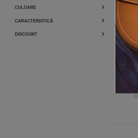
CULOARE
CARACTERISTICĂ
DISCOUNT
TOMMY HILFIGER
TH KIDS Tartan Cămașă de bumbac
TH 
70% REDUCERI
RON 107.91
RON 359.69
R