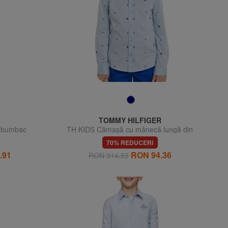
TOMMY HILFIGER
 bumbac
TH KIDS Cămașă cu mânecă lungă din
bumbac
70% REDUCERI
.91
RON 94.36
RON 314.53