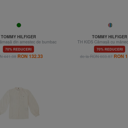
TOMMY HILFIGER
TOMMY HILFIGER
ămașă din amestec de bumbac
TH KIDS Cămașă cu mânec
70% REDUCERI
70% REDUCERI
RON 132.33
RON 1
N 441.08
de la RON 603.87