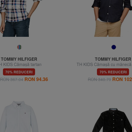
TOMMY HILFIGER
TOMMY HILFIGER
H KIDS Cămașă tartan
TH KIDS Cămașă cu mânecă 
bumbac
70% REDUCERI
70% REDUCERI
RON 94.36
RON 102
a RON 367.04
RON 340.79