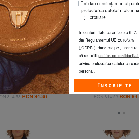
Îmi dau consimțământul pent
prelucrarea datelor mele în s
F) - profilare
În conformitate cu articolele 6, 7, 
din Regulamentul UE 2016/679
(„GDPR”), dând clic pe „Înscrie-te”
că am citit
politica de confidențiali
privind prelucrarea datelor cu cara
personal.
TOMMY HILFIGER
TOMMY HILFIGER
KIDS Cămașă de bumbac
TH KIDS Cămașă cu mânecă 
ÎNSCRIE-TE
bumbac
70% REDUCERI
70% REDUCERI
RON 94.36
RON 94.
ON 314.53
RON 314.53