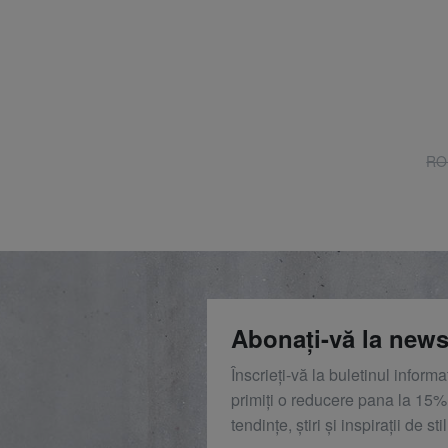
RO
Abonați-vă la news
Înscrieți-vă la buletinul inform
primiți o reducere
pana la
15%,
tendințe, știri și inspirații de stil