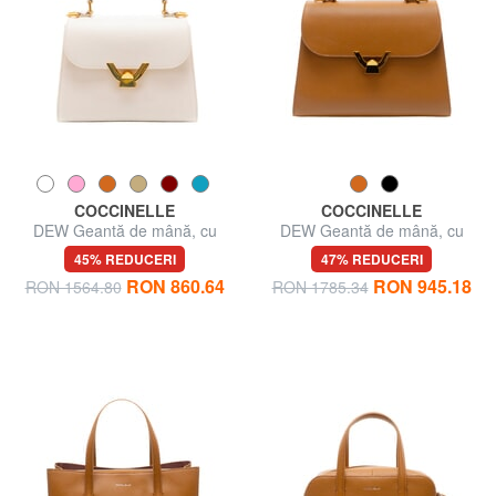
COCCINELLE
COCCINELLE
DEW Geantă de mână, cu
DEW Geantă de mână, cu
curea de umăr
curea de umăr
45% REDUCERI
47% REDUCERI
RON 860.64
RON 945.18
RON 1564.80
RON 1785.34