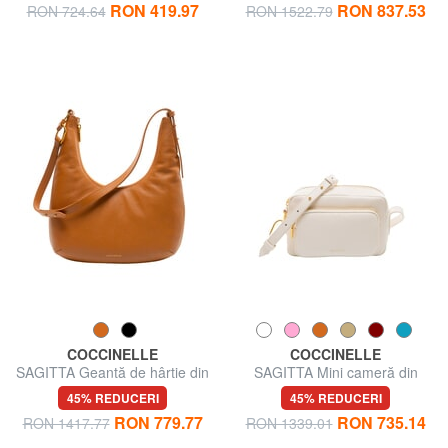
RON 419.97
RON 837.53
RON 724.64
RON 1522.79
COCCINELLE
COCCINELLE
SAGITTA Geantă de hârtie din
SAGITTA Mini cameră din
piele, piele
piele
45% REDUCERI
45% REDUCERI
RON 779.77
RON 735.14
RON 1417.77
RON 1339.01