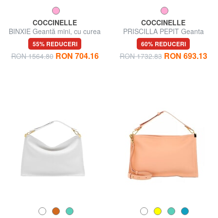
COCCINELLE
COCCINELLE
BINXIE Geantă mini, cu curea
PRISCILLA PEPIT Geanta
de umăr
mica din piele sidefata
55% REDUCERI
60% REDUCERI
RON 704.16
RON 693.13
RON 1564.80
RON 1732.83