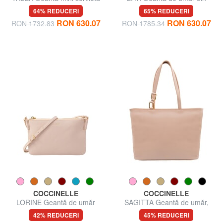
din piele
piele ciocănită
64% REDUCERI
65% REDUCERI
RON 630.07
RON 630.07
RON 1732.83
RON 1785.34
COCCINELLE
COCCINELLE
LORINE Geantă de umăr
SAGITTA Geantă de umăr,
piele
42% REDUCERI
45% REDUCERI