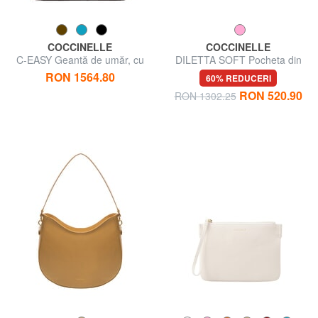
COCCINELLE
COCCINELLE
C-EASY Geantă de umăr, cu
DILETTA SOFT Pocheta din
clutch
piele ciocanita
RON 1564.80
60% REDUCERI
RON 520.90
RON 1302.25