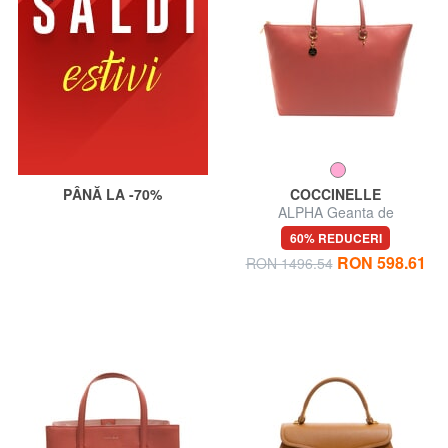
PÂNĂ LA -70%
COCCINELLE
ALPHA Geanta de
cumparaturi din piele ciocanita
60% REDUCERI
RON 598.61
RON 1496.54