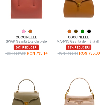
COCCINELLE
COCCINELLE
SWAP Geantă tote din piele
MARVIN Geantă de mână din
ciocanată
piele cu curea de umăr
60% REDUCERI
59% REDUCERI
RON 735.14
RON 735.03
RON 1837.85
RON 1785.34