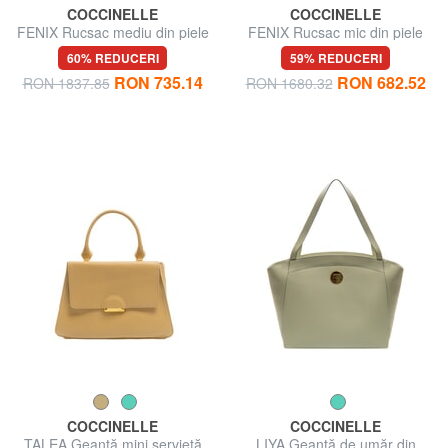
COCCINELLE
COCCINELLE
FENIX Rucsac mediu din piele
FENIX Rucsac mic din piele
60% REDUCERI
59% REDUCERI
RON 735.14
RON 682.52
RON 1837.85
RON 1680.32
COCCINELLE
COCCINELLE
TALEA Geantă mini servietă
LIYA Geantă de umăr din