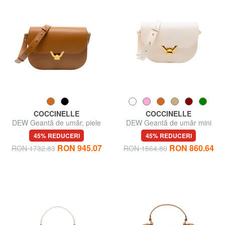
COCCINELLE
COCCINELLE
DEW Geantă de umăr, piele
DEW Geantă de umăr mini
45% REDUCERI
45% REDUCERI
RON 945.07
RON 860.64
RON 1732.83
RON 1564.80