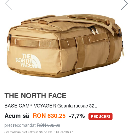
THE NORTH FACE
BASE CAMP VOYAGER Geanta rucsac 32L
Acum să
RON 630.25
-7,7%
REDUCERI
pret recomandat
RON 682.83
**
Cel mai bun preț ultimele 30 de zile
: RON 630.25