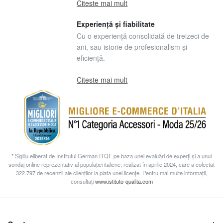
Citeste mai mult
Experiență și fiabilitate
Cu o experiență consolidată de treizeci de
ani, sau istorie de profesionalism și
eficiență.
Citeste mai mult
* Sigiliu eliberat de Institutul German ITQF pe baza unei evaluări de experți și a unui
sondaj online reprezentativ al populației italiene, realizat în aprilie 2024, care a colectat
322.797 de recenzii ale clienților la plata unei licențe. Pentru mai multe informații,
consultați
www.istituto-qualita.com