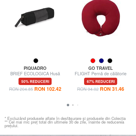
PIQUADRO
GO TRAVEL
BRIEF ECOLOGICA Husă
FLIGHT Pernă de călătorie
pentru stilou
50% REDUCERI
67% REDUCERI
RON 102.42
RON 31.46
RON 204.85
RON 94.02
* Excluzând produsele aflate în desfășurare și produsele din Colecția
** Cel mai mic preț total din ultimele 30 de zile, înainte de reducerea
prețului.