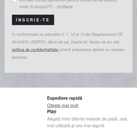
mele în scopul F) - profilare
ÎNSCRIE-TE
În conformitate cu articolele 6, 7, 12 și 13 din Regulamentul UE
2016/679 („GDPR”), dând clic pe „Înscrie-te” declar că am citit
politica de confidențialitate
privind prelucrarea datelor cu caracter
personal.
Expediere rapidă
Citeste mai mult
Plăți
Alegeți între diferite metode de plată, cea
mai utilizată și cea mai sigură.