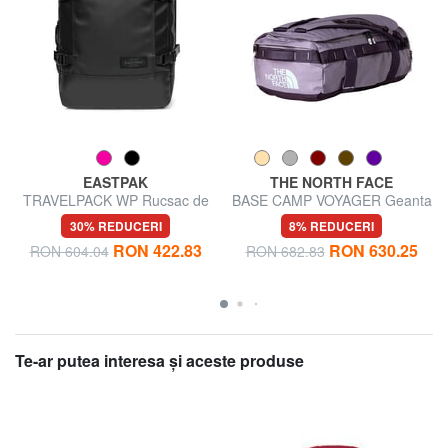
EASTPAK
THE NORTH FACE
TRAVELPACK WP Rucsac de
BASE CAMP VOYAGER Geanta
călătorie Duffel Bag
rucsac 32L
30% REDUCERI
8% REDUCERI
RON 422.83
RON 630.25
RON 604.04
RON 682.83
Te-ar putea interesa şi aceste produse