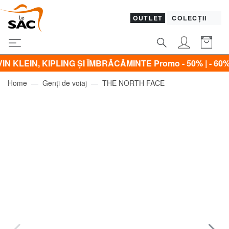
OUTLET
COLECȚII
, KIPLING ŞI ÎMBRĂCĂMINTE Promo - 50% | - 60% | - 70% |
Home
Genți de voiaj
THE NORTH FACE