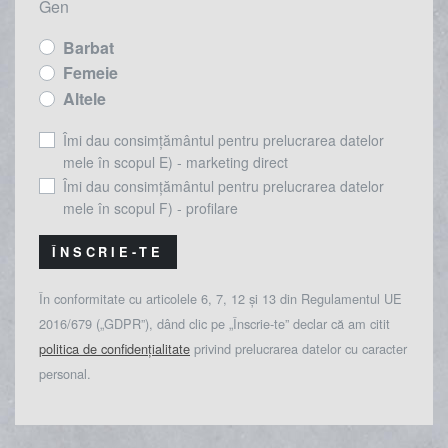
Gen
Barbat
Femeie
Altele
Îmi dau consimțământul pentru prelucrarea datelor
mele în scopul E) - marketing direct
Îmi dau consimțământul pentru prelucrarea datelor
mele în scopul F) - profilare
ÎNSCRIE-TE
În conformitate cu articolele 6, 7, 12 și 13 din Regulamentul UE
2016/679 („GDPR”), dând clic pe „Înscrie-te” declar că am citit
politica de confidențialitate
privind prelucrarea datelor cu caracter
personal.