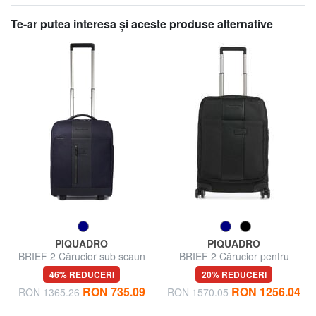
Te-ar putea interesa şi aceste produse alternative
PIQUADRO
PIQUADRO
BRIEF 2 Cărucior sub scaun
BRIEF 2 Cărucior pentru
bagaje de mână
46% REDUCERI
20% REDUCERI
RON 735.09
RON 1256.04
RON 1365.26
RON 1570.05