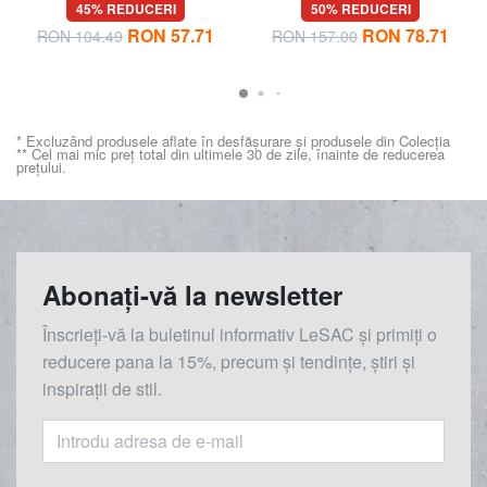
45% REDUCERI
50% REDUCERI
RON 57.71
RON 78.71
RON 104.49
RON 157.00
* Excluzând produsele aflate în desfășurare și produsele din Colecția
** Cel mai mic preț total din ultimele 30 de zile, înainte de reducerea
prețului.
Abonați-vă la newsletter
Înscrieți-vă la buletinul informativ LeSAC și primiți o
reducere
pana la
15%, precum și tendințe, știri și
inspirații de stil.