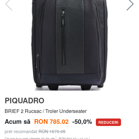
PIQUADRO
BRIEF 2 Rucsac / Troler Underseater
Acum să
RON 785.02
-50,0%
REDUCERI
pret recomandat
RON 1570.05
**
Cel mai bun preț ultimele 30 de zile
: RON 892.62 (-12,1%)