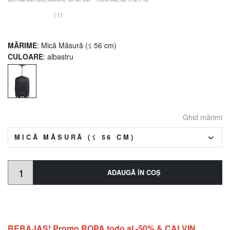
(1)
MĂRIME
: Mică Măsură (≤ 56 cm)
CULOARE
: albastru
Ghid mărimi
MICĂ MĂSURĂ (≤ 56 CM)
ADAUGĂ ÎN COŞ
REBAJAS! Promo ROPA todo al -50% & CALVIN