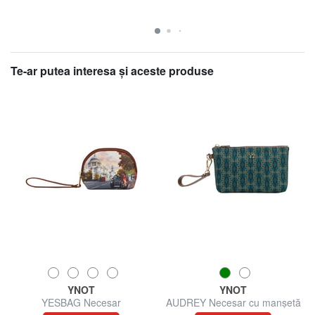
Te-ar putea interesa şi aceste produse
YNOT
YNOT
YESBAG Necesar
AUDREY Necesar cu manșetă