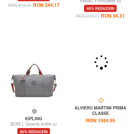
70% REDUCERI
PARAC Frumusețe cu
RON 244.17
RON 813.91
manșetă
60% REDUCERI
RON 94.31
RON 235.77
ALVIERO MARTINI PRIMA
CLASSE
KIPLING
GEO CLASSIC Geanta de
RON 1044.95
BORI L Geantă duffle cu
voiaj de umar
curea de umăr