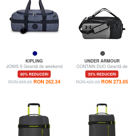
KIPLING
UNDER ARMOUR
JONIS S Geantă de weekend
CONTAIN DUO Geantă de
sală, portabilitate dublă
60% REDUCERI
35% REDUCERI
RON 262.34
RON 273.05
RON 655.85
RON 420.08