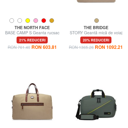
THE NORTH FACE
THE BRIDGE
BASE CAMP S Geanta rucsac
STORY Geantă mică de voiaj
din piele și material textil
21% REDUCERI
20% REDUCERI
RON 603.81
RON 1092.21
RON 761.40
RON 1365.26