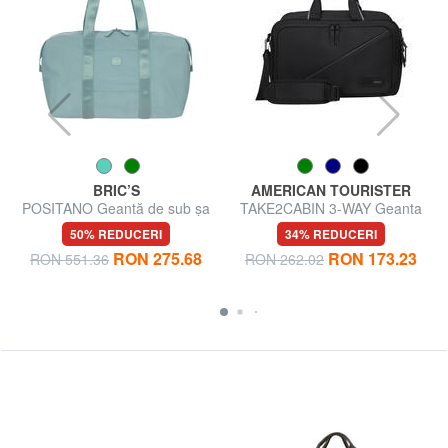
BRIC’S
AMERICAN TOURISTER
POSITANO Geantă de sub șa
TAKE2CABIN 3-WAY Geanta
rucsac sub scaun ok Ryanair
50% REDUCERI
34% REDUCERI
RON 275.68
RON 173.23
RON 551.36
RON 262.02