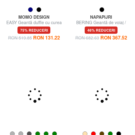
MOMO DESIGN
NAPAPIJRI
EASY Geantă duffle cu curea
BERING Geantă de voiaj /
de umăr
Rucsac
75% REDUCERI
46% REDUCERI
RON 131.22
RON 367.52
RON 519.85
RON 682.63