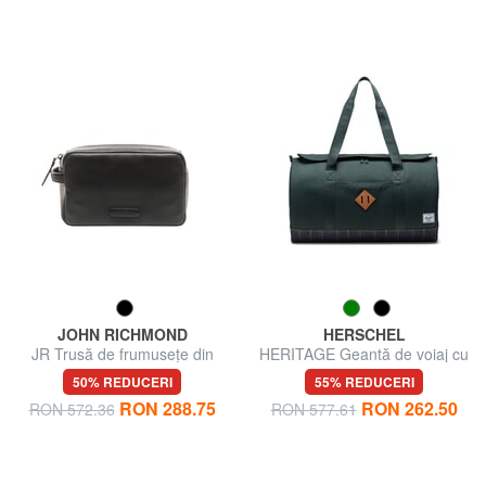
JOHN RICHMOND
HERSCHEL
JR Trusă de frumusețe din
HERITAGE Geantă de voiaj cu
piele
curea de umăr
50% REDUCERI
55% REDUCERI
RON 288.75
RON 262.50
RON 572.36
RON 577.61