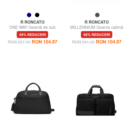
R RONCATO
R RONCATO
ONE WAY Geantă de sub
MILLENNIUM Geanta cabină
scaun
sub scaun
59% REDUCERI
69% REDUCERI
RON 104.97
RON 104.97
RON 257.30
RON 341.32