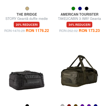
THE BRIDGE
AMERICAN TOURISTER
STORY Geantă duffle medie
TAKE2CABIN 3-WAY Geanta
din piele și material textil
rucsac sub scaun ok Ryanair
20% REDUCERI
34% REDUCERI
RON 1176.22
RON 173.23
RON 1470.28
RON 262.02