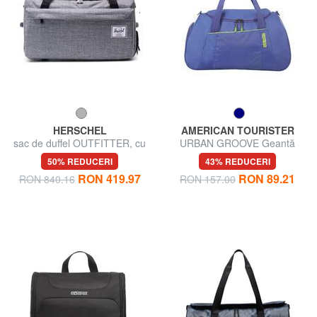
HERSCHEL
AMERICAN TOURISTER
sac de duffel OUTFITTER, cu
URBAN GROOVE Geantă
curele de umăr retractabile
duffle cu curea de umăr
50% REDUCERI
43% REDUCERI
RON 419.97
RON 89.21
RON 840.16
RON 157.00