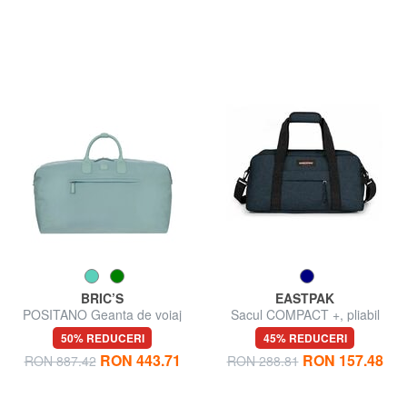
BRIC’S
EASTPAK
POSITANO Geanta de voiaj
Sacul COMPACT +, pliabil
50% REDUCERI
45% REDUCERI
RON 443.71
RON 157.48
RON 887.42
RON 288.81