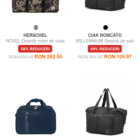
HERSCHEL
CIAK RONCATO
NOVEL Geantă mare de voiaj
MILLENNIUM Geantă de sub
cu curea de umăr
scaun
58% REDUCERI
69% REDUCERI
RON 262.50
RON 104.97
RON 630.12
RON 341.32