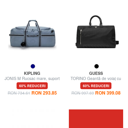
KIPLING
GUESS
JONIS M Rucsac mare, suport
TORINO Geantă de voiaj cu
pentru laptop de 15".
curea de umăr
60% REDUCERI
60% REDUCERI
RON 293.85
RON 399.08
RON 734.61
RON 997.69