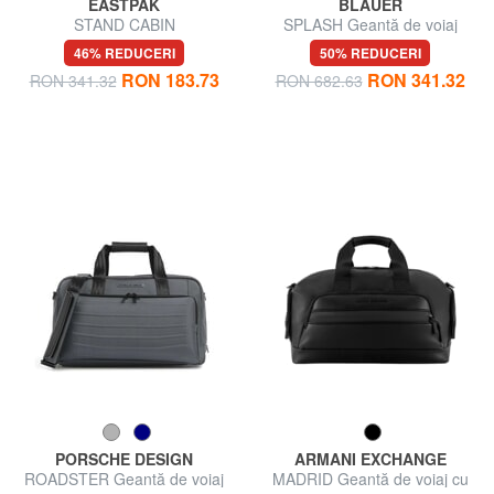
EASTPAK
BLAUER
STAND CABIN
SPLASH Geantă de voiaj
46% REDUCERI
50% REDUCERI
RON 183.73
RON 341.32
RON 341.32
RON 682.63
PORSCHE DESIGN
ARMANI EXCHANGE
ROADSTER Geantă de voiaj
MADRID Geantă de voiaj cu