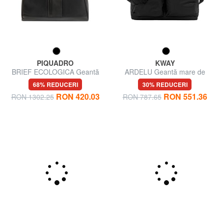
PIQUADRO
KWAY
BRIEF ECOLOGICA Geantă
ARDELU Geantă mare de
din material textil cu curea de
voiaj cu curea de umăr
68% REDUCERI
30% REDUCERI
umăr
RON 420.03
RON 551.36
RON 1302.25
RON 787.65