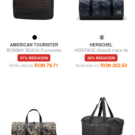
AMERICAN TOURISTER
HERSCHEL
BOMBAY BEACH Frumusețe
HERITAGE Geantă mare de
cu cârlig
voiaj cu curea de umăr
57% REDUCERI
58% REDUCERI
RON 78.71
RON 262.50
RON 183.26
RON 630.12