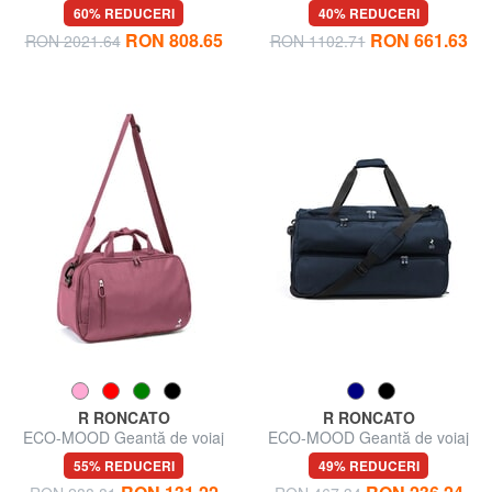
cu curea de umăr
curea de umăr
60% REDUCERI
40% REDUCERI
RON 808.65
RON 661.63
RON 2021.64
RON 1102.71
R RONCATO
R RONCATO
ECO-MOOD Geantă de voiaj
ECO-MOOD Geantă de voiaj
cu curea de umăr
cu roți
55% REDUCERI
49% REDUCERI