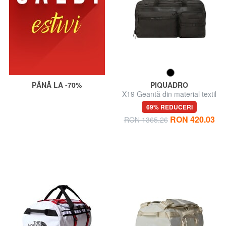
PÂNĂ LA -70%
PIQUADRO
X19 Geantă din material textil
cu curea de umăr
69% REDUCERI
RON 420.03
RON 1365.26