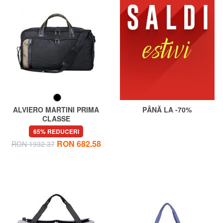
ALVIERO MARTINI PRIMA
PÂNĂ LA -70%
CLASSE
WORK WAY Geanta de voiaj
65% REDUCERI
RON 682.58
RON 1932.37