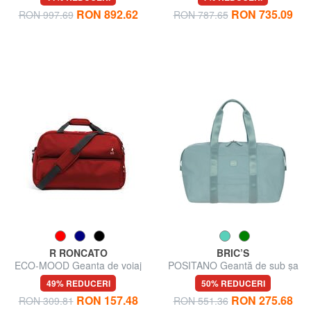
RON 892.62
RON 735.09
RON 997.69
RON 787.65
R RONCATO
BRIC’S
ECO-MOOD Geanta de voiaj
POSITANO Geantă de sub șa
rucsac
49% REDUCERI
50% REDUCERI
RON 157.48
RON 275.68
RON 309.81
RON 551.36