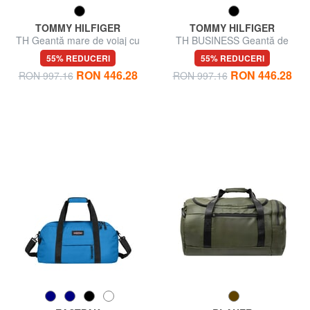
TOMMY HILFIGER
TOMMY HILFIGER
TH Geantă mare de voiaj cu
TH BUSINESS Geantă de
curea de umăr
voiaj din nailon cu curea de
55% REDUCERI
55% REDUCERI
umăr
RON 446.28
RON 446.28
RON 997.16
RON 997.16