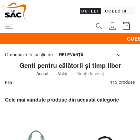
OUTLET
COLECȚII
GUESS & PIQUADRO la
Ordonează în funcţie de
RELEVANŢĂ
Genti pentru călătorii și timp liber
Acasă
Voiaj
Genți de voiaj
113 produse
Filtri
Cele mai vândute produse din această categorie