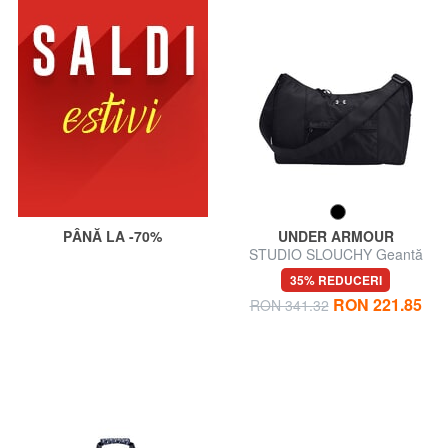
PÂNĂ LA -70%
UNDER ARMOUR
STUDIO SLOUCHY Geantă
de umăr
35% REDUCERI
RON 221.85
RON 341.32