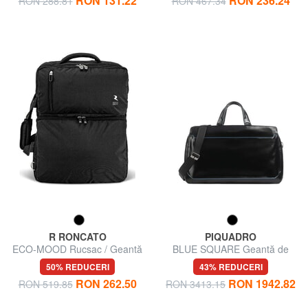
RON 131.22
RON 236.24
RON 288.81
RON 467.34
R RONCATO
PIQUADRO
ECO-MOOD Rucsac / Geantă
BLUE SQUARE Geantă de
de voiaj
voiaj din piele
50% REDUCERI
43% REDUCERI
RON 262.50
RON 1942.82
RON 519.85
RON 3413.15