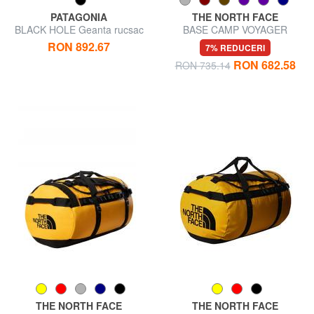
PATAGONIA
THE NORTH FACE
BLACK HOLE Geanta rucsac
BASE CAMP VOYAGER
de voiaj de 55 l
Geanta rucsac de 42 l
RON 892.67
7% REDUCERI
RON 682.58
RON 735.14
THE NORTH FACE
THE NORTH FACE