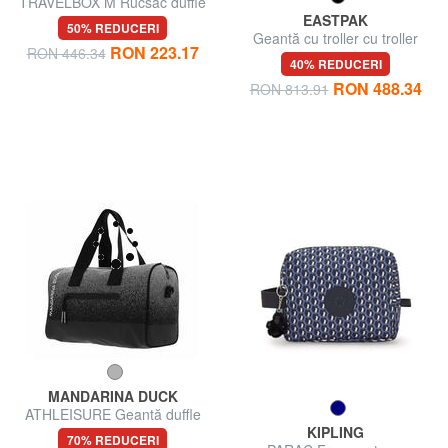
TRAVELBOX M Rucsac duffle
mediu
EASTPAK
50% REDUCERI
Geantă cu troller cu troller
RON 223.17
RON 446.34
CONTAINER 85
40% REDUCERI
RON 488.34
RON 813.91
MANDARINA DUCK
ATHLEISURE Geantă duffle
cu curea de umăr
KIPLING