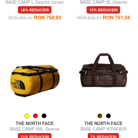
BASE CAMP L Geanta rucsac
BASE CAMP XL Geanta
rucsac
18% REDUCERI
15% REDUCERI
RON 708.83
RON 761.34
RON 866.42
RON 892.67
THE NORTH FACE
THE NORTH FACE
BASE CAMP XXL Geanta
BASE CAMP VOYAGER
rucsac
Geanta rucsac 62L
11% REDUCERI
7% REDUCERI