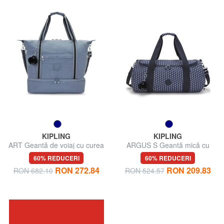
KIPLING
KIPLING
ART Geantă de voiaj cu curea
ARGUS S Geantă mică cu
de umăr
curea de umăr
60% REDUCERI
60% REDUCERI
RON 272.84
RON 209.83
RON 682.10
RON 524.57