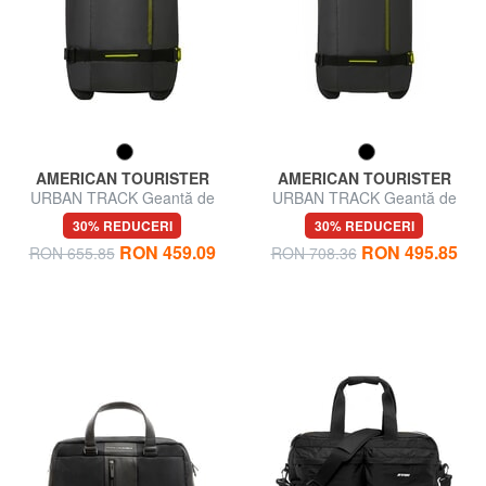
AMERICAN TOURISTER
AMERICAN TOURISTER
URBAN TRACK Geantă de
URBAN TRACK Geantă de
voiaj, bagaj de mână, cu roți
voiaj, medie, cu roți
30% REDUCERI
30% REDUCERI
RON 459.09
RON 495.85
RON 655.85
RON 708.36