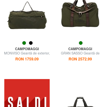
CAMPOMAGGI
CAMPOMAGGI
MONVISO Geantă de exterior,
GRAN SASSO Geantă de
cu curea de umăr
voiaj pentru exterior
RON 1759.09
RON 2572.99