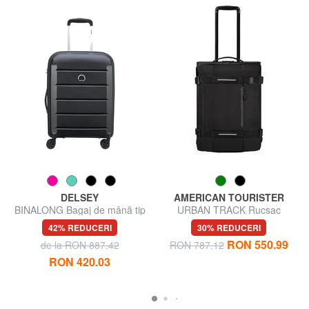
DELSEY
AMERICAN TOURISTER
BINALONG Bagaj de mână tip
URBAN TRACK Rucsac
troler subțire
cărucior pentru bagaje de
42% REDUCERI
30% REDUCERI
mână
RON 550.99
de la RON 887.42
RON 787.12
RON 420.03