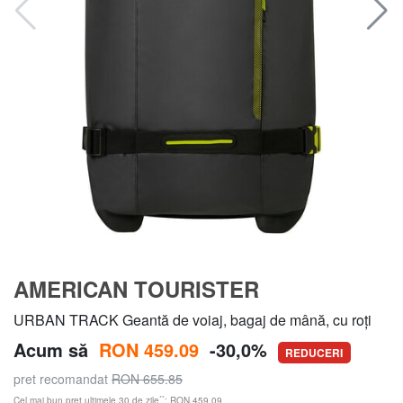
AMERICAN TOURISTER
URBAN TRACK Geantă de voiaj, bagaj de mână, cu roți
Acum să
RON 459.09
-30,0%
REDUCERI
pret recomandat
RON 655.85
**
Cel mai bun preț ultimele 30 de zile
: RON 459.09