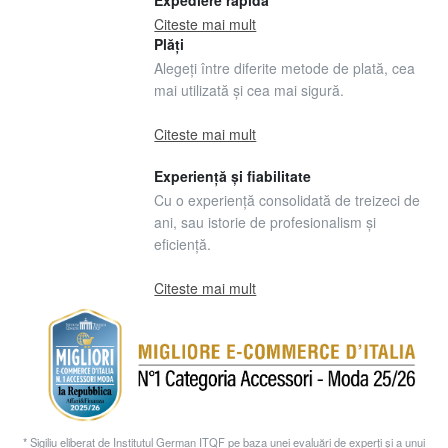
Expediere rapidă
Citeste mai mult
Plăți
Alegeți între diferite metode de plată, cea
mai utilizată și cea mai sigură.
Citeste mai mult
Experiență și fiabilitate
Cu o experiență consolidată de treizeci de
ani, sau istorie de profesionalism și
eficiență.
Citeste mai mult
* Sigiliu eliberat de Institutul German ITQF pe baza unei evaluări de experți și a unui