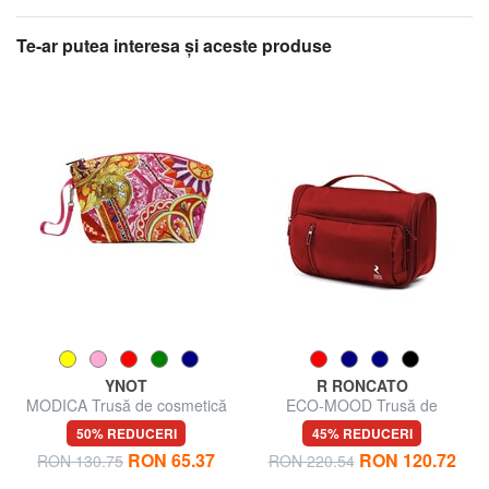
Te-ar putea interesa şi aceste produse
YNOT
R RONCATO
MODICA Trusă de cosmetică
ECO-MOOD Trusă de
cu brățară
cosmetice cu cârlig
50% REDUCERI
45% REDUCERI
RON 65.37
RON 120.72
RON 130.75
RON 220.54