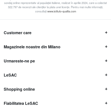
sondaj online reprezentativ al populației italiene, realizat în aprilie 2024, care a colectat
322.797 de recenzii ale clienților la plata unei licențe. Pentru mai multe informații,
consultați
www.istituto-qualita.com
Customer care
Magazinele noastre din Milano
Urmareste-ne pe
LeSAC
Shopping online
Fiabilitatea LeSAC