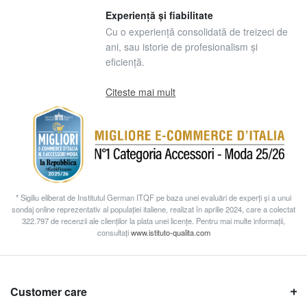
Experiență și fiabilitate
Cu o experiență consolidată de treizeci de
ani, sau istorie de profesionalism și
eficiență.
Citeste mai mult
* Sigiliu eliberat de Institutul German ITQF pe baza unei evaluări de experți și a unui
sondaj online reprezentativ al populației italiene, realizat în aprilie 2024, care a colectat
322.797 de recenzii ale clienților la plata unei licențe. Pentru mai multe informații,
consultați
www.istituto-qualita.com
Customer care