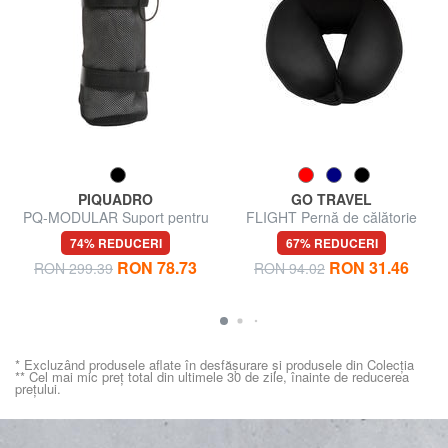
PIQUADRO
GO TRAVEL
PQ-MODULAR Suport pentru
FLIGHT Pernă de călătorie
sticle de apă
74% REDUCERI
67% REDUCERI
RON 78.73
RON 31.46
RON 299.39
RON 94.02
* Excluzând produsele aflate în desfășurare și produsele din Colecția
** Cel mai mic preț total din ultimele 30 de zile, înainte de reducerea
prețului.