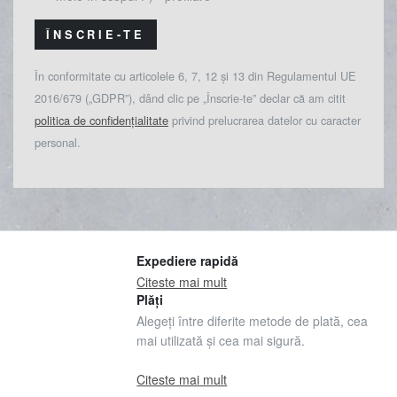
ÎNSCRIE-TE
În conformitate cu articolele 6, 7, 12 și 13 din Regulamentul UE
2016/679 („GDPR”), dând clic pe „Înscrie-te” declar că am citit
politica de confidențialitate
privind prelucrarea datelor cu caracter
personal.
Expediere rapidă
Citeste mai mult
Plăți
Alegeți între diferite metode de plată, cea
mai utilizată și cea mai sigură.
Citeste mai mult