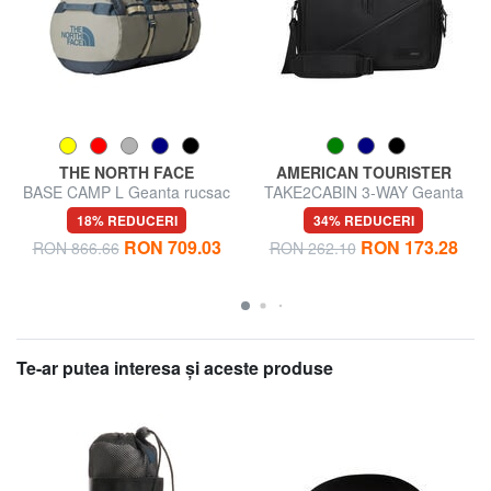
THE NORTH FACE
AMERICAN TOURISTER
BASE CAMP L Geanta rucsac
TAKE2CABIN 3-WAY Geanta
rucsac sub scaun ok Ryanair
18% REDUCERI
34% REDUCERI
RON 709.03
RON 173.28
RON 866.66
RON 262.10
Te-ar putea interesa şi aceste produse