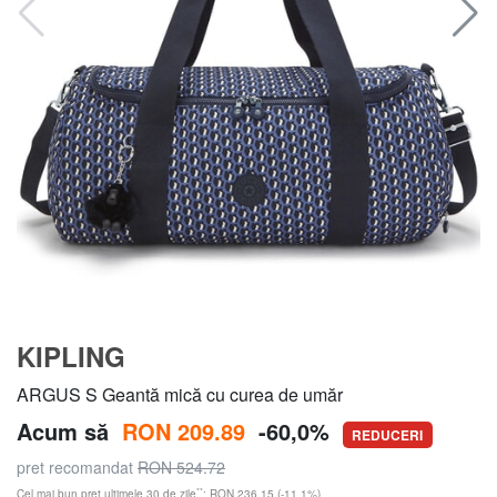
KIPLING
ARGUS S Geantă mică cu curea de umăr
Acum să
RON 209.89
-60,0%
REDUCERI
pret recomandat
RON 524.72
**
Cel mai bun preț ultimele 30 de zile
: RON 236.15 (-11,1%)