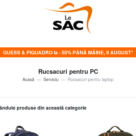
GUESS & PIQUADRO la - 50% PÂNĂ MÂINE, 9 AUGUST*
Rucsacuri pentru PC
Acasă
Serviciu
Rucsacuri pentru laptop
ândute produse din această categorie