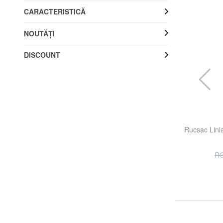
CARACTERISTICĂ
NOUTĂŢI
DISCOUNT
PIQUADRO
Rucsac Linie VIBE OUT, port de 15,6 "pentru
Rucsac Lini
PC
30% REDUCERI
RON 1893.53
RON 2705.04
RO