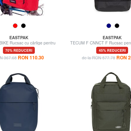
EASTPAK
EASTPAK
IKE Rucsac cu cârlige pentru
TECUM F CNNCT F Rucsac pent
biciclete
inchi
70% REDUCERI
45% REDUCERI
RON 110.30
RON 2
N 367.68
de la RON 577.78