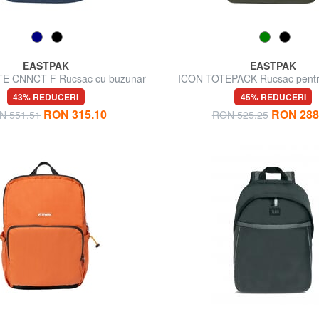
EASTPAK
EASTPAK
E CNNCT F Rucsac cu buzunar
ICON TOTEPACK Rucsac pentru 
clă de apă, suport pentru laptop
sticlă de apă
43% REDUCERI
45% REDUCERI
RON 315.10
RON 288
N 551.51
RON 525.25