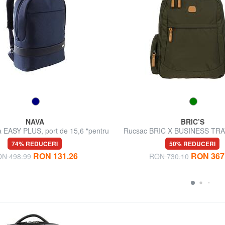
NAVA
BRIC’S
a EASY PLUS, port de 15,6 "pentru
Rucsac BRIC X BUSINESS TRAV
PC
pentru computer 15 
74% REDUCERI
50% REDUCERI
RON 131.26
RON 367
N 498.99
RON 730.10