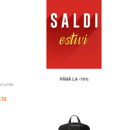
PÂNĂ LA -70%
ur umăr
.72