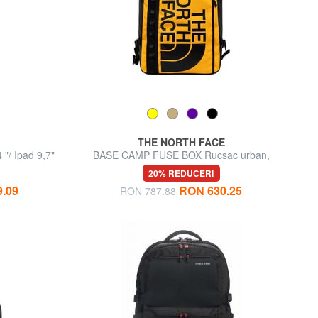
THE NORTH FACE
"/ Ipad 9,7"
BASE CAMP FUSE BOX Rucsac urban,
suport pentru laptop de 15"
20% REDUCERI
.09
RON 630.25
RON 787.88