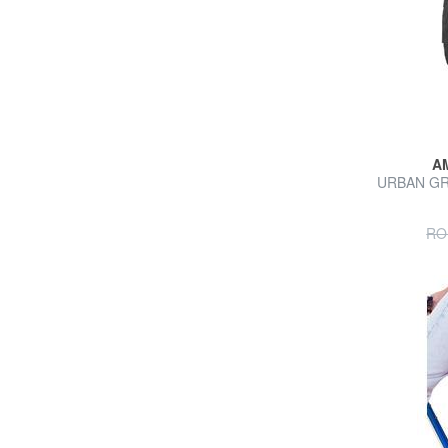
A
URBAN GR
RO