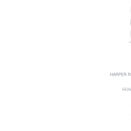
HARPER Ruc
RON