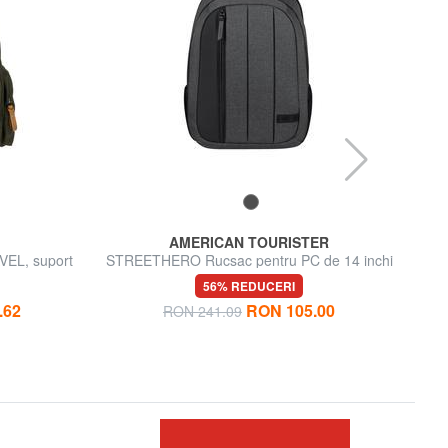
AMERICAN TOURISTER
EL, suport
STREETHERO Rucsac pentru PC de 14 inchi
PAAV
"
56% REDUCERI
.62
RON 105.00
RON 241.09