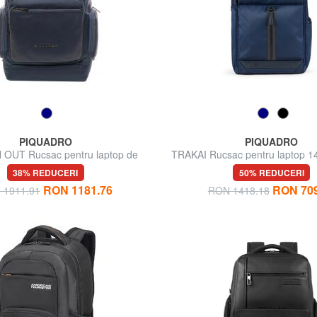
PIQUADRO
PIQUADRO
OUT Rucsac pentru laptop de
TRAKAI Rucsac pentru laptop 14 
15", Ediție Specială
/ 11 "
38% REDUCERI
50% REDUCERI
RON 1181.76
RON 709
 1911.91
RON 1418.18