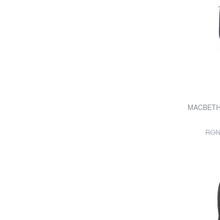
MACBETH 
RON