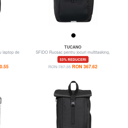
TUCANO
u laptop de
SFIDO Rucsac pentru jocuri multitasking,
suport pentru computer de 18 inchi
53% REDUCERI
0.55
RON 367.62
RON 787.35