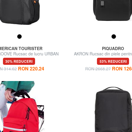
MERICAN TOURISTER
PIQUADRO
OOVE Rucsac de lucru URBAN
AKRON Rucsac din piele pentr
GROOVE
15,6"
30% REDUCERI
53% REDUCERI
RON 220.24
RON 126
N 314.62
RON 2668.27