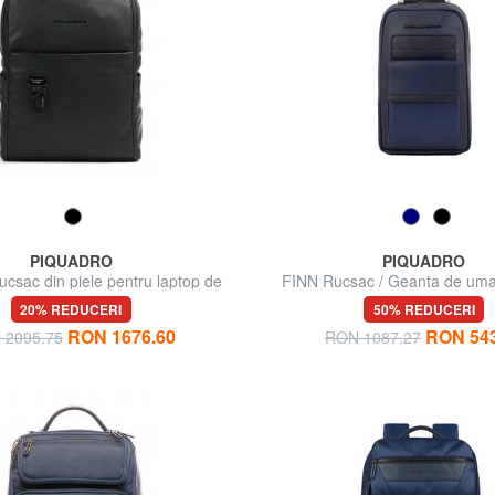
PIQUADRO
PIQUADRO
sac din piele pentru laptop de
FINN Rucsac / Geanta de umar
15,6".
20% REDUCERI
50% REDUCERI
RON 1676.60
RON 543
 2095.75
RON 1087.27