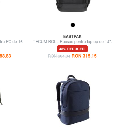
EASTPAK
ru PC de 16
TECUM ROLL Rucsac pentru laptop de 14".
48% REDUCERI
88.83
RON 315.15
RON 604.04