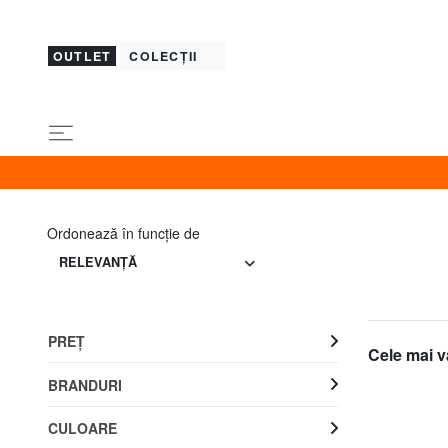
OUTLET
COLECȚII
Ordonează în funcţie de
RELEVANŢĂ
PREŢ
Cele mai v
BRANDURI
CULOARE