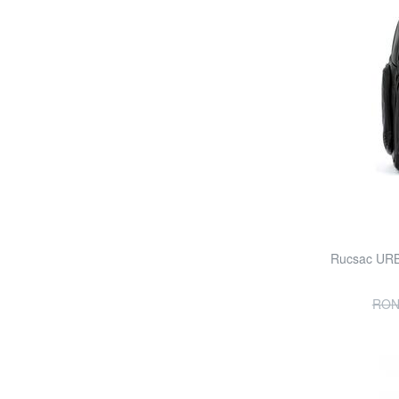
Rucsac URB
RON