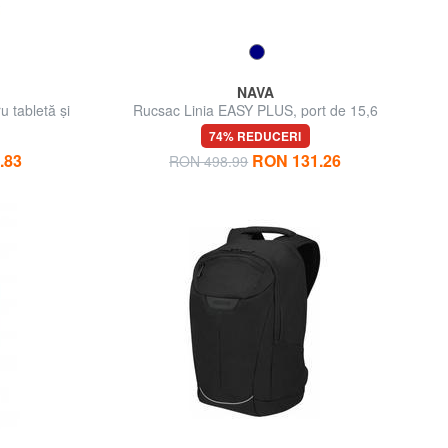
NAVA
tabletă și
Rucsac Linia EASY PLUS, port de 15,6
"pentru PC
74% REDUCERI
.83
RON 131.26
RON 498.99