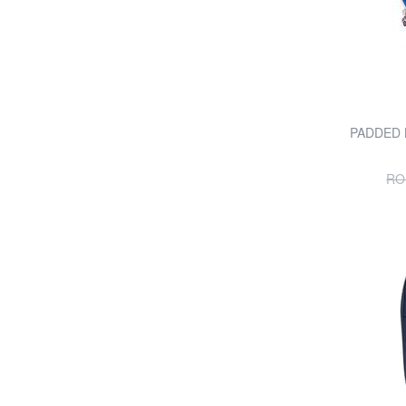
PADDED B
RO