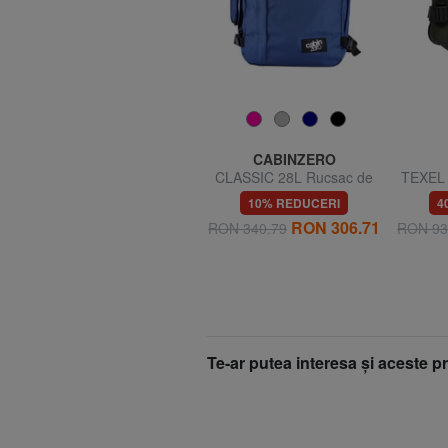
AMERICAN TOURISTER
CABINZERO
TAKE2CABIN M Rucsac
CLASSIC 28L Rucsac de
TEXEL 
sub scaun ok easyJet
călătorie Underseater
ca
33% REDUCERI
10% REDUCERI
4
9
RON 209.99
RON 306.71
RON 314.53
RON 340.79
RON 93
Te-ar putea interesa şi aceste 