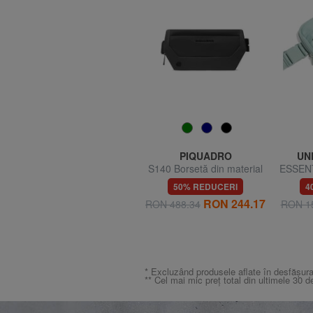
HERSCHEL
PIQUADRO
UN
POP QUIZ Borsetă cu
S140 Borsetă din material
ESSENT
buzunar
reciclat
bors
60% REDUCERI
50% REDUCERI
4
RON 104.97
RON 244.17
RON 262.55
RON 488.34
RON 1
* Excluzând produsele aflate în desfășura
** Cel mai mic preț total din ultimele 30 d