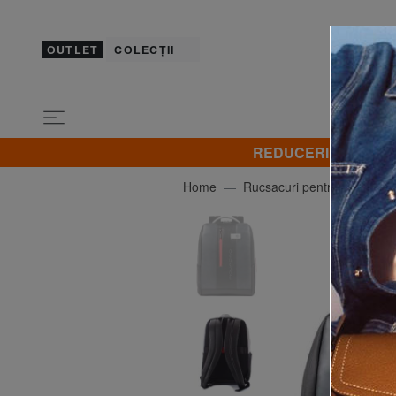
OUTLET
COLECȚII
REDUCERI! Promovez 
Home
Rucsacuri pentru laptop