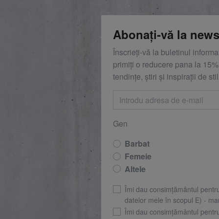
Abonați-vă la news
Înscrieți-vă la buletinul inform
primiți o reducere
pana la
15%,
tendințe, știri și inspirații de stil
Gen
Barbat
Femeie
Altele
Îmi dau consimțământul pentr
datelor mele în scopul E) - mar
Îmi dau consimțământul pentr