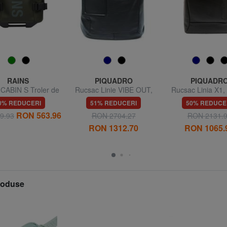
RAINS
PIQUADRO
PIQUADR
CABIN S Troler de
Rucsac Linie VIBE OUT,
Rucsac Linia X1,
bină sub scaun
port de 15,6 "pentru PC
laptopuri de 
0% REDUCERI
51% REDUCERI
50% REDUCE
RON 563.96
9.93
RON 2704.27
RON 2131.
RON 1312.70
RON 1065.
produse