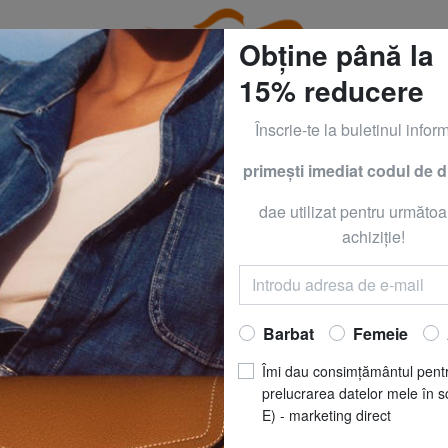
Obține până la
15% reducere
Înscrie-te la buletinul inform
primeşti imediat codul de 
CLOTHING all -50% & CALVIN KLEIN all -60% Numai până
dae utilizat pentru următoa
PIQUADRO
PIQUADR
achiziţie!
Rucsac URBAN, po
sistem antifurt
Barbat
Femeie
Acum să
RO
Îmi dau consimțământul pent
REDUCERI
prelucrarea datelor mele în s
pret recomandat
R
E) - marketing direct
Cel mai bun preț ultimele 3