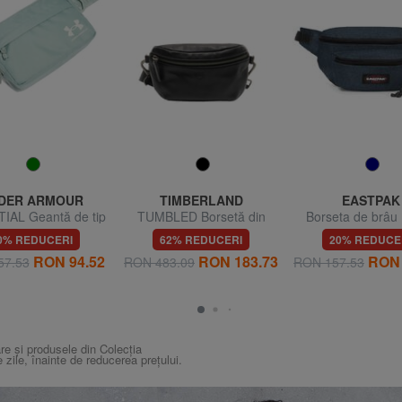
DER ARMOUR
TIMBERLAND
EASTPAK
IAL Geantă de tip
TUMBLED Borsetă din
Borseta de brâu
etă impermeabilă
piele
DOGGY BA
0% REDUCERI
62% REDUCERI
20% REDUCE
RON 94.52
RON 183.73
RON 
57.53
RON 483.09
RON 157.53
re și produsele din Colecția
e zile, înainte de reducerea prețului.