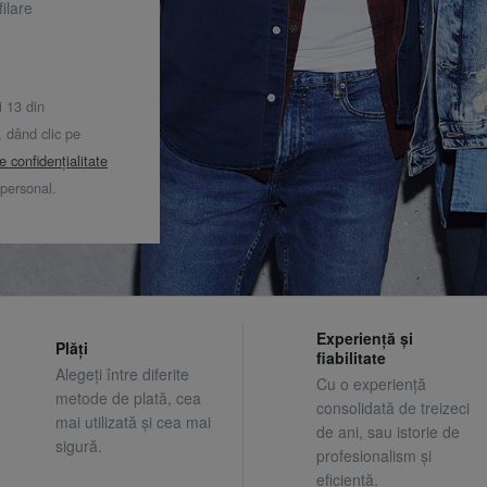
ilare
i 13 din
dând clic pe
de confidențialitate
 personal.
Experiență și
Plăți
fiabilitate
Alegeți între diferite
Cu o experiență
metode de plată, cea
consolidată de treizeci
mai utilizată și cea mai
de ani, sau istorie de
sigură.
profesionalism și
eficiență.