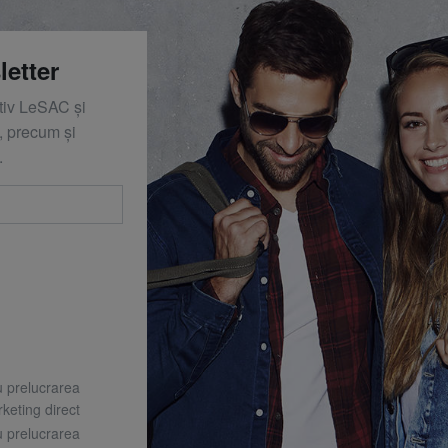
letter
ativ LeSAC și
 precum și
.
u prelucrarea
keting direct
u prelucrarea