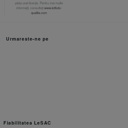
plata unei licențe. Pentru mai multe
informații, consultați
www.istituto-
qualita.com
Urmareste-ne pe
Fiabilitatea LeSAC