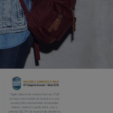
* Sigiliu eliberat de Institutul German ITQF
pe baza unei evaluări de experți și a unui
sondaj online reprezentativ al populației
italiene, realizat în aprilie 2024, care a
colectat 322.797 de recenzii ale clienților la