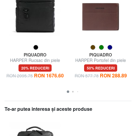
PIQUADRO
PIQUADRO
HARPER Rucsac din piele
HARPER Portofel din piele
pentru laptop de 15,6".
pentru bărbați
20% REDUCERI
50% REDUCERI
RON 1676.60
RON 288.89
RON 2095.75
RON 577.78
Te-ar putea interesa şi aceste produse