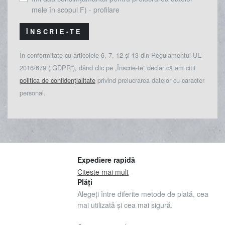
mele în scopul F) - profilare
ÎNSCRIE-TE
În conformitate cu articolele 6, 7, 12 și 13 din Regulamentul UE
2016/679 („GDPR”), dând clic pe „Înscrie-te” declar că am citit
politica de confidențialitate
privind prelucrarea datelor cu caracter
personal.
Expediere rapidă
Citeste mai mult
Plăți
Alegeți între diferite metode de plată, cea
mai utilizată și cea mai sigură.