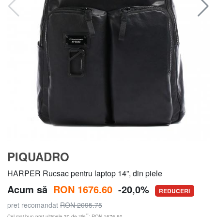
PIQUADRO
HARPER Rucsac pentru laptop 14”, din piele
Acum să
RON 1676.60
-20,0%
REDUCERI
pret recomandat
RON 2095.75
**
Cel mai bun preț ultimele 30 de zile
: RON 1676.60