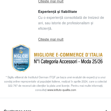
Citeste mai mult
Experiență și fiabilitate
Cu o experiență consolidată de treizeci de
ani, sau istorie de profesionalism și
eficiență.
Citeste mai mult
* Sigiliu eliberat de Institutul German ITQF pe baza unei evaluări de experți și a unui
sondaj online reprezentativ al populației italiene, realizat în aprilie 2024, care a colectat
322.797 de recenzii ale clienților la plata unei licențe. Pentru mai multe informații,
consultați
www.istituto-qualita.com