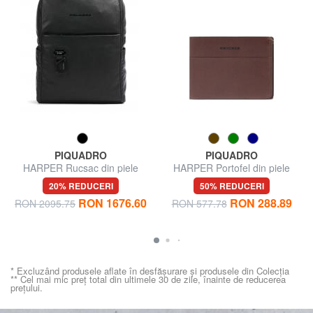
PIQUADRO
PIQUADRO
HARPER Rucsac din piele
HARPER Portofel din piele
pentru laptop de 15,6".
pentru bărbați
20% REDUCERI
50% REDUCERI
RON 1676.60
RON 288.89
RON 2095.75
RON 577.78
* Excluzând produsele aflate în desfășurare și produsele din Colecția
** Cel mai mic preț total din ultimele 30 de zile, înainte de reducerea
prețului.