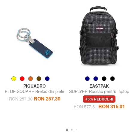
PIQUADRO
EASTPAK
BLUE SQUARE Breloc din piele
SUPLYER Rucsac pentru laptop
de 15,6".
RON 257.30
RON 257.30
45% REDUCERI
RON 315.01
RON 577.61