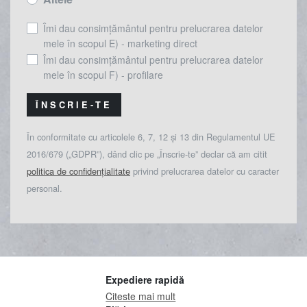
Îmi dau consimțământul pentru prelucrarea datelor
mele în scopul E) - marketing direct
Îmi dau consimțământul pentru prelucrarea datelor
mele în scopul F) - profilare
ÎNSCRIE-TE
În conformitate cu articolele 6, 7, 12 și 13 din Regulamentul UE
2016/679 („GDPR”), dând clic pe „Înscrie-te” declar că am citit
politica de confidențialitate
privind prelucrarea datelor cu caracter
personal.
Expediere rapidă
Citeste mai mult