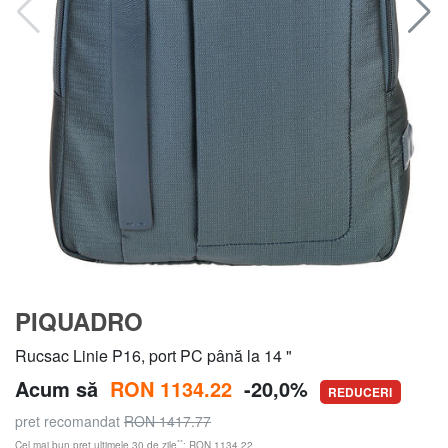
PIQUADRO
Rucsac Linie P16, port PC până la 14 "
Acum să
RON 1134.22
-20,0%
REDUCERI
pret recomandat
RON 1417.77
**
Cel mai bun preț ultimele 30 de zile
: RON 1134.22