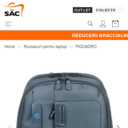
OUTLET
COLECȚII
REDUCERI! BRACCIALINI la - 50% |
Home
Rucsacuri pentru laptop
PIQUADRO