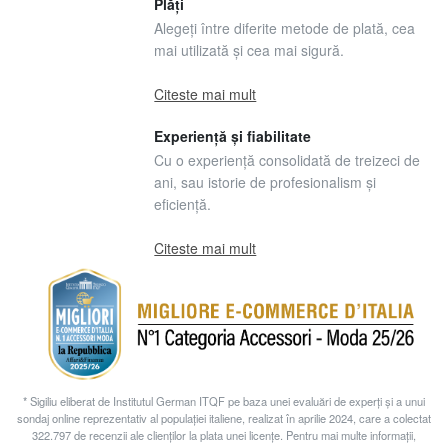
Plăți
Alegeți între diferite metode de plată, cea
mai utilizată și cea mai sigură.
Citeste mai mult
Experiență și fiabilitate
Cu o experiență consolidată de treizeci de
ani, sau istorie de profesionalism și
eficiență.
Citeste mai mult
* Sigiliu eliberat de Institutul German ITQF pe baza unei evaluări de experți și a unui
sondaj online reprezentativ al populației italiene, realizat în aprilie 2024, care a colectat
322.797 de recenzii ale clienților la plata unei licențe. Pentru mai multe informații,