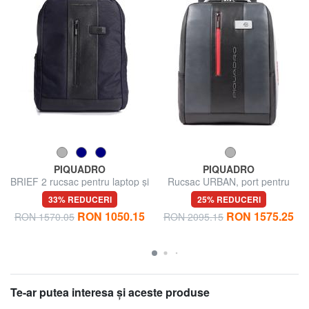
PIQUADRO
PIQUADRO
BRIEF 2 rucsac pentru laptop și
Rucsac URBAN, port pentru
suport pentru iPad din material
computer de 15,6 ", cu sistem
33% REDUCERI
25% REDUCERI
reciclat
antifurt
RON 1050.15
RON 1575.25
RON 1570.05
RON 2095.15
Te-ar putea interesa şi aceste produse