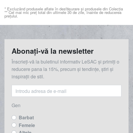
* Excluzând produsele aflate în desfășurare și produsele din Colecția
** Cel mai mic preț total din ultimele 30 de zile, înainte de reducerea
prețului.
Abonați-vă la newsletter
Înscrieți-vă la buletinul informativ LeSAC și primiți o
reducere
pana la
15%, precum și tendințe, știri și
inspirații de stil.
Gen
Barbat
Femeie
Altele