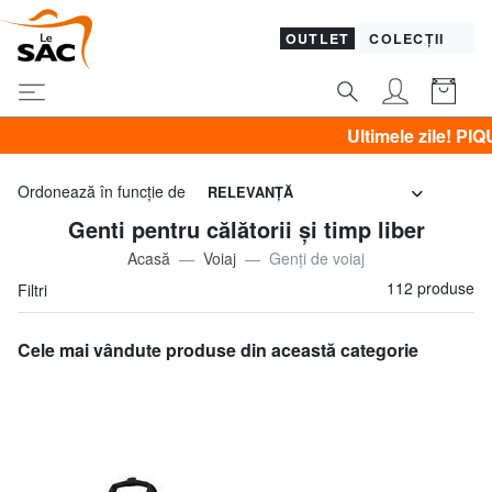
OUTLET
COLECȚII
Ultimele zile! PIQUADRO, GUESS, YNOT, BRA
Ordonează în funcţie de
RELEVANŢĂ
Genti pentru călătorii și timp liber
Acasă
Voiaj
Genți de voiaj
112 produse
Filtri
Cele mai vândute produse din această categorie