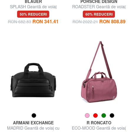
BLAUER
PORSCHE DESIGN
SPLASH Geantă de voiaj
ROADSTER Geantă de voiaj
cu curea de umăr
50% REDUCERI
60% REDUCERI
RON 341.41
RON 808.89
RON 682.83
RON 2022.21
ARMANI EXCHANGE
R RONCATO
MADRID Geantă de voiaj cu
ECO-MOOD Geantă de voiaj