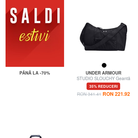
PÂNĂ LA -70%
UNDER ARMOUR
STUDIO SLOUCHY Geantă
de umăr
35% REDUCERI
RON 221.92
RON 341.41