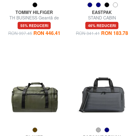
TOMMY HILFIGER
EASTPAK
TH BUSINESS Geantă de
STAND CABIN
voiaj din nailon cu curea de
55% REDUCERI
46% REDUCERI
umăr
RON 446.41
RON 183.78
RON 997.45
RON 341.41