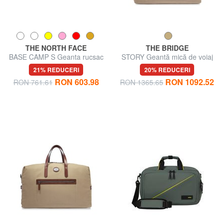
THE NORTH FACE
THE BRIDGE
BASE CAMP S Geanta rucsac
STORY Geantă mică de voiaj
din piele și material textil
21% REDUCERI
20% REDUCERI
RON 603.98
RON 1092.52
RON 761.61
RON 1365.65