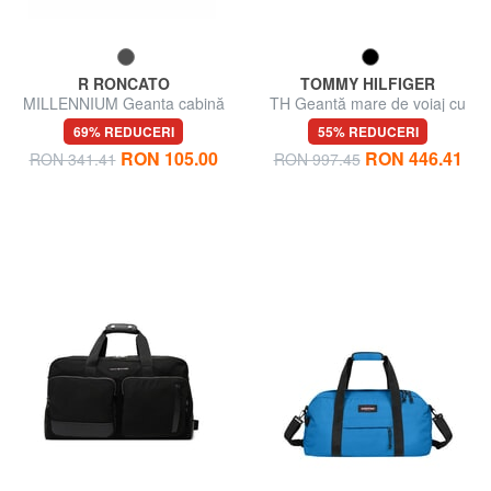
R RONCATO
TOMMY HILFIGER
MILLENNIUM Geanta cabină
TH Geantă mare de voiaj cu
sub scaun
curea de umăr
69% REDUCERI
55% REDUCERI
RON 105.00
RON 446.41
RON 341.41
RON 997.45