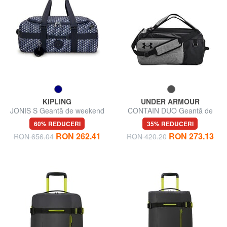
KIPLING
UNDER ARMOUR
JONIS S Geantă de weekend
CONTAIN DUO Geantă de
sală, portabilitate dublă
60% REDUCERI
35% REDUCERI
RON 262.41
RON 273.13
RON 656.04
RON 420.20