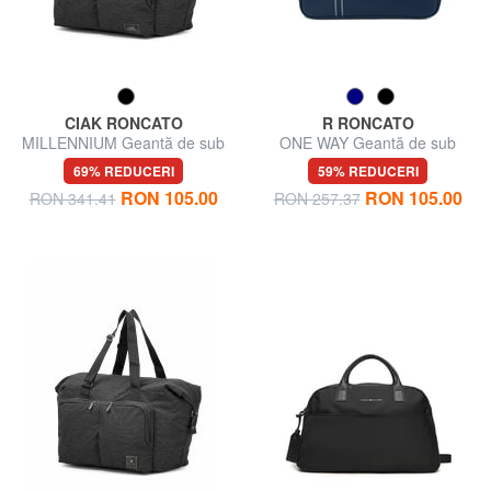
CIAK RONCATO
R RONCATO
MILLENNIUM Geantă de sub
ONE WAY Geantă de sub
scaun
scaun
69% REDUCERI
59% REDUCERI
RON 105.00
RON 105.00
RON 341.41
RON 257.37