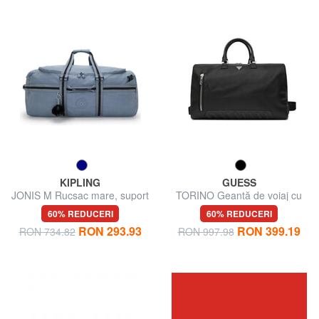
KIPLING
GUESS
JONIS M Rucsac mare, suport
TORINO Geantă de voiaj cu
pentru laptop de 15".
curea de umăr
60% REDUCERI
60% REDUCERI
RON 293.93
RON 399.19
RON 734.82
RON 997.98