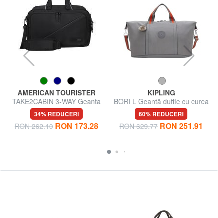
AMERICAN TOURISTER
KIPLING
TAKE2CABIN 3-WAY Geanta
BORI L Geantă duffle cu curea
rucsac sub scaun ok Ryanair
de umăr
34% REDUCERI
60% REDUCERI
RON 173.28
RON 251.91
RON 262.10
RON 629.77