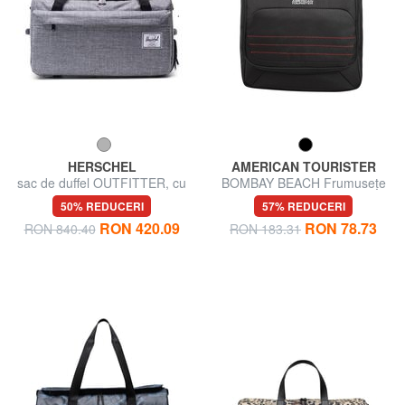
HERSCHEL
AMERICAN TOURISTER
sac de duffel OUTFITTER, cu
BOMBAY BEACH Frumusețe
curele de umăr retractabile
cu cârlig
50% REDUCERI
57% REDUCERI
RON 420.09
RON 78.73
RON 840.40
RON 183.31