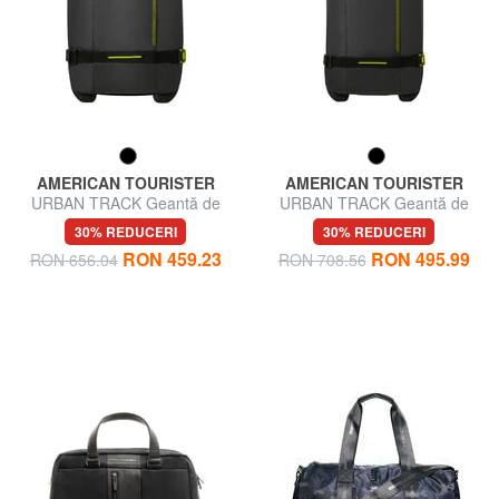
AMERICAN TOURISTER
AMERICAN TOURISTER
URBAN TRACK Geantă de
URBAN TRACK Geantă de
voiaj, bagaj de mână, cu roți
voiaj, medie, cu roți
30% REDUCERI
30% REDUCERI
RON 459.23
RON 495.99
RON 656.04
RON 708.56