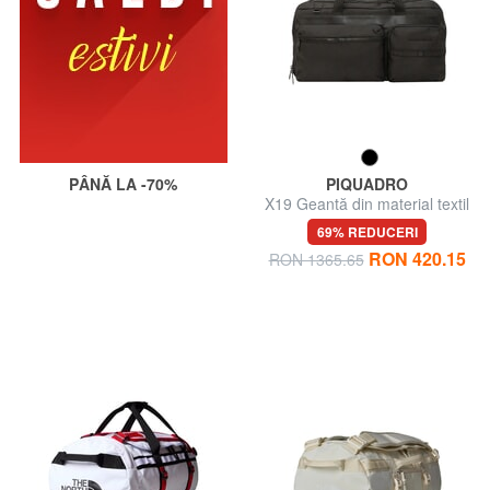
PÂNĂ LA -70%
PIQUADRO
X19 Geantă din material textil
cu curea de umăr
69% REDUCERI
RON 420.15
RON 1365.65