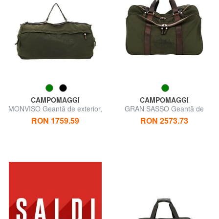
CAMPOMAGGI
CAMPOMAGGI
MONVISO Geantă de exterior,
GRAN SASSO Geantă de
cu curea de umăr
voiaj pentru exterior
RON 1759.59
RON 2573.73