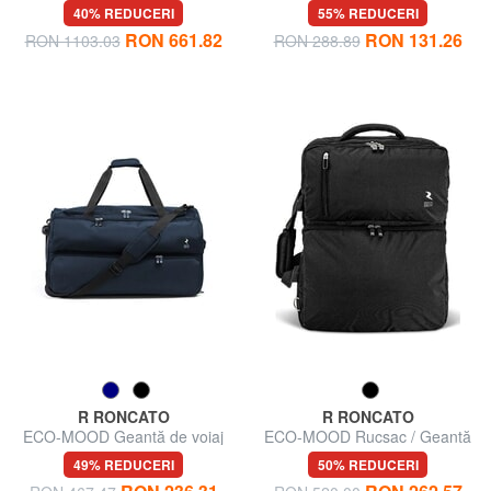
curea de umăr
cu curea de umăr
40% REDUCERI
55% REDUCERI
RON 661.82
RON 131.26
RON 1103.03
RON 288.89
R RONCATO
R RONCATO
ECO-MOOD Geantă de voiaj
ECO-MOOD Rucsac / Geantă
cu roți
de voiaj
49% REDUCERI
50% REDUCERI