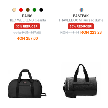
RAINS
EASTPAK
HILO WEEKEND Geantă
TRAVELBOX M Rucsac duffle
duffle cu curea de umăr
mediu
30% REDUCERI
50% REDUCERI
RON 223.23
de la RON 367.68
RON 446.46
RON 257.00