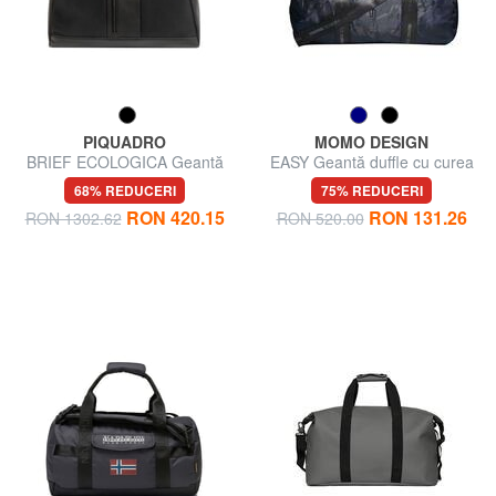
PIQUADRO
MOMO DESIGN
BRIEF ECOLOGICA Geantă
EASY Geantă duffle cu curea
din material textil cu curea de
de umăr
68% REDUCERI
75% REDUCERI
umăr
RON 420.15
RON 131.26
RON 1302.62
RON 520.00