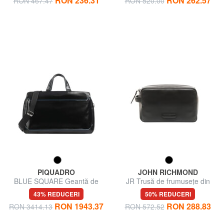
RON 236.31
RON 262.57
RON 467.47
RON 520.00
PIQUADRO
JOHN RICHMOND
BLUE SQUARE Geantă de
JR Trusă de frumusețe din
voiaj din piele
piele
43% REDUCERI
50% REDUCERI
RON 1943.37
RON 288.83
RON 3414.13
RON 572.52