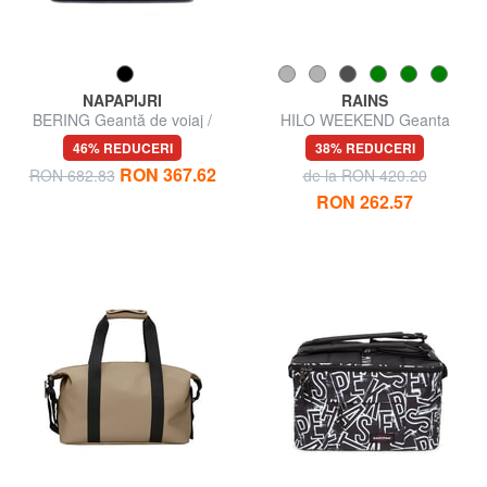
NAPAPIJRI
RAINS
BERING Geantă de voiaj /
HILO WEEKEND Geanta
Rucsac
impermeabila
46% REDUCERI
38% REDUCERI
RON 367.62
RON 682.83
de la RON 420.20
RON 262.57