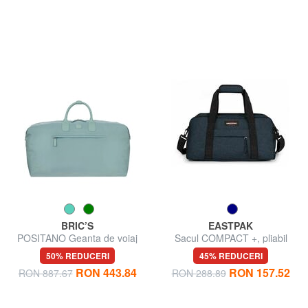
BRIC’S
EASTPAK
POSITANO Geanta de voiaj
Sacul COMPACT +, pliabil
50% REDUCERI
45% REDUCERI
RON 443.84
RON 157.52
RON 887.67
RON 288.89