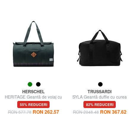
HERSCHEL
TRUSSARDI
HERITAGE Geantă de voiaj cu
SYLA Geantă duffle cu curea
curea de umăr
de umăr
55% REDUCERI
82% REDUCERI
RON 262.57
RON 367.62
RON 577.78
RON 2048.48