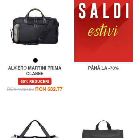
ALVIERO MARTINI PRIMA
PÂNĂ LA -70%
CLASSE
WORK WAY Geanta de voiaj
65% REDUCERI
RON 682.77
RON 1932.92