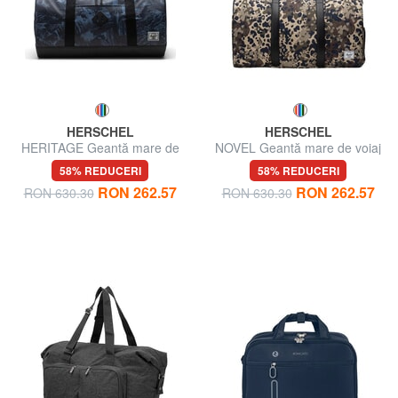
HERSCHEL
HERSCHEL
HERITAGE Geantă mare de
NOVEL Geantă mare de voiaj
voiaj cu curea de umăr
cu curea de umăr
58% REDUCERI
58% REDUCERI
RON 262.57
RON 262.57
RON 630.30
RON 630.30