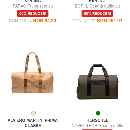
KIPLING
KIPLING
PARAC Frumusețe cu
BORI L Geantă duffle cu
manșetă
curea de umăr
60% REDUCERI
60% REDUCERI
RON 94.33
RON 251.91
RON 235.84
RON 629.77
ALVIERO MARTINI PRIMA
HERSCHEL
CLASSE
NOVEL TECH Geantă duffle