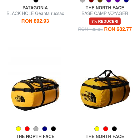
PATAGONIA
THE NORTH FACE
BLACK HOLE Geanta rucsac
BASE CAMP VOYAGER
de voiaj de 55 l
Geanta rucsac de 42 l
RON 892.93
7% REDUCERI
RON 682.77
RON 735.35
THE NORTH FACE
THE NORTH FACE