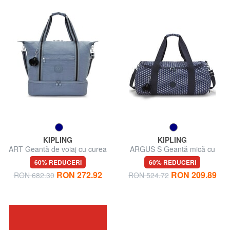
KIPLING
KIPLING
ART Geantă de voiaj cu curea
ARGUS S Geantă mică cu
de umăr
curea de umăr
60% REDUCERI
60% REDUCERI
RON 272.92
RON 209.89
RON 682.30
RON 524.72