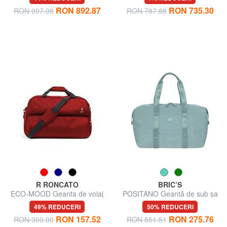
RON 892.87
RON 735.30
RON 997.98
RON 787.88
R RONCATO
BRIC’S
ECO-MOOD Geanta de voiaj
POSITANO Geantă de sub șa
rucsac
49% REDUCERI
50% REDUCERI
RON 157.52
RON 275.76
RON 309.90
RON 551.51