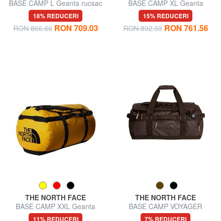
BASE CAMP L Geanta rucsac
BASE CAMP XL Geanta
rucsac
18% REDUCERI
15% REDUCERI
RON 709.03
RON 761.56
RON 866.66
RON 892.93
THE NORTH FACE
THE NORTH FACE
BASE CAMP XXL Geanta
BASE CAMP VOYAGER
rucsac
Geanta rucsac 62L
11% REDUCERI
7% REDUCERI