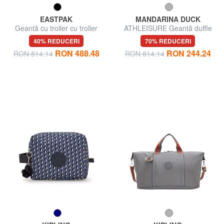
EASTPAK
MANDARINA DUCK
Geantă cu troller cu troller
ATHLEISURE Geantă duffle
CONTAINER 85
cu curea de umăr
40% REDUCERI
70% REDUCERI
RON 488.48
RON 244.24
RON 814.14
RON 814.14