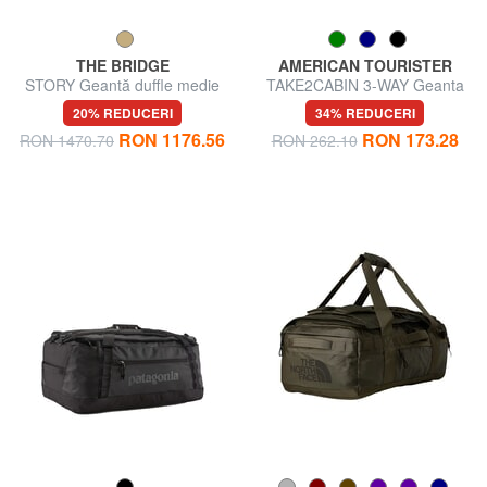
THE BRIDGE
AMERICAN TOURISTER
STORY Geantă duffle medie
TAKE2CABIN 3-WAY Geanta
din piele și material textil
rucsac sub scaun ok Ryanair
20% REDUCERI
34% REDUCERI
RON 1176.56
RON 173.28
RON 1470.70
RON 262.10