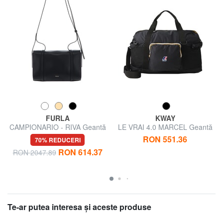
FURLA
KWAY
CAMPIONARIO - RIVA Geantă
LE VRAI 4.0 MARCEL Geantă
de umăr
de voiaj impermeabilă
RON 551.36
70% REDUCERI
RON 614.37
RON 2047.89
Te-ar putea interesa şi aceste produse