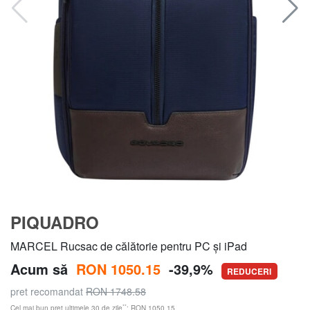
PIQUADRO
MARCEL Rucsac de călătorie pentru PC și iPad
Acum să
RON 1050.15
-39,9%
REDUCERI
pret recomandat
RON 1748.58
**
Cel mai bun preț ultimele 30 de zile
: RON 1050.15