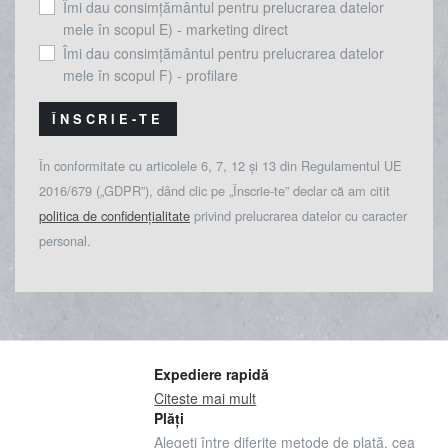
Îmi dau consimțământul pentru prelucrarea datelor
mele în scopul E) - marketing direct
Îmi dau consimțământul pentru prelucrarea datelor
mele în scopul F) - profilare
ÎNSCRIE-TE
În conformitate cu articolele 6, 7, 12 și 13 din Regulamentul UE
2016/679 („GDPR”), dând clic pe „Înscrie-te” declar că am citit
politica de confidențialitate
privind prelucrarea datelor cu caracter
personal.
Expediere rapidă
Citeste mai mult
Plăți
Alegeți între diferite metode de plată, cea