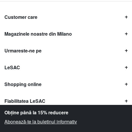
Customer care
Magazinele noastre din Milano
Urmareste-ne pe
LeSAC
Shopping online
Fiabilitatea LeSAC
Obține până la 15% reducere
Abonează-te la buletinul informativ
Copyright © Le SAC s.r.l. | PI 10954380159 |
Informații legale