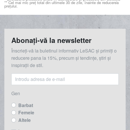
** Cel mai mic preț total din ultimele 30 de zile, înainte de reducerea
prețului.
Abonați-vă la newsletter
Înscrieți-vă la buletinul informativ LeSAC și primiți o
reducere
pana la
15%, precum și tendințe, știri și
inspirații de stil.
Gen
Barbat
Femeie
Altele