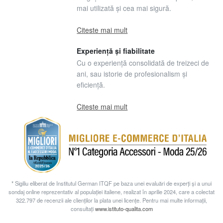
mai utilizată și cea mai sigură.
Citeste mai mult
Experiență și fiabilitate
Cu o experiență consolidată de treizeci de
ani, sau istorie de profesionalism și
eficiență.
Citeste mai mult
* Sigiliu eliberat de Institutul German ITQF pe baza unei evaluări de experți și a unui
sondaj online reprezentativ al populației italiene, realizat în aprilie 2024, care a colectat
322.797 de recenzii ale clienților la plata unei licențe. Pentru mai multe informații,
consultați
www.istituto-qualita.com