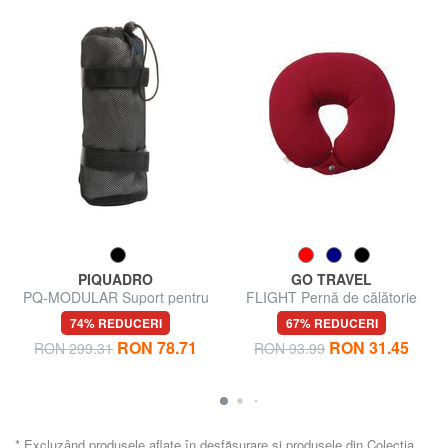
PIQUADRO
GO TRAVEL
PQ-MODULAR Suport pentru
FLIGHT Pernă de călătorie
sticle de apă
74% REDUCERI
67% REDUCERI
RON 78.71
RON 31.45
RON 299.31
RON 93.99
* Excluzând produsele aflate în desfășurare și produsele din Colecția