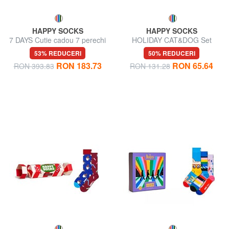
HAPPY SOCKS
HAPPY SOCKS
7 DAYS Cutie cadou 7 perechi
HOLIDAY CAT&DOG Set
de șosete
cadou de 2 perechi de șosete
53% REDUCERI
50% REDUCERI
RON 183.73
RON 65.64
RON 393.83
RON 131.28