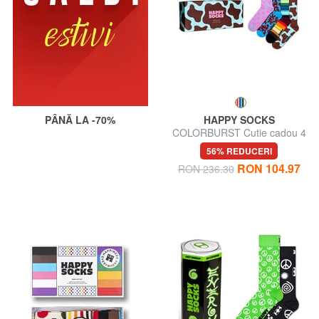
PÂNĂ LA -70%
HAPPY SOCKS
COLORBURST Cutie cadou 4
perechi de șosete
56% REDUCERI
RON 104.97
RON 236.30