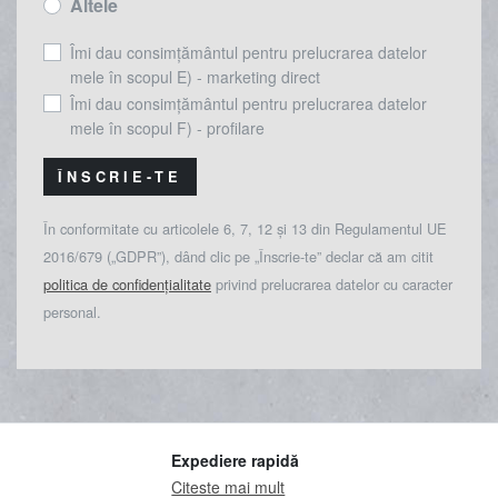
Altele
Îmi dau consimțământul pentru prelucrarea datelor
mele în scopul E) - marketing direct
Îmi dau consimțământul pentru prelucrarea datelor
mele în scopul F) - profilare
ÎNSCRIE-TE
În conformitate cu articolele 6, 7, 12 și 13 din Regulamentul UE
2016/679 („GDPR”), dând clic pe „Înscrie-te” declar că am citit
politica de confidențialitate
privind prelucrarea datelor cu caracter
personal.
Expediere rapidă
Citeste mai mult