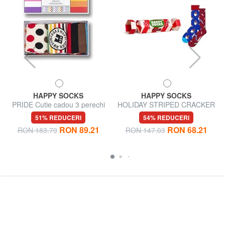
HAPPY SOCKS
HAPPY SOCKS
PRIDE Cutie cadou 3 perechi
HOLIDAY STRIPED CRACKER
de șosete
Set cadou de 2 perechi de
51% REDUCERI
54% REDUCERI
șosete
RON 89.21
RON 68.21
RON 183.79
RON 147.03