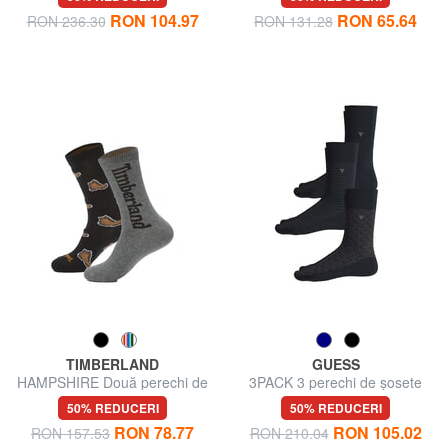
RON 104.97
RON 65.64
RON 236.30
RON 131.28
TIMBERLAND
GUESS
HAMPSHIRE Două perechi de
3PACK 3 perechi de șosete
șosete
50% REDUCERI
50% REDUCERI
RON 78.77
RON 105.02
RON 157.53
RON 210.04