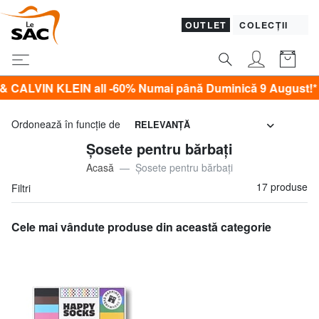
OUTLET
COLECȚII
KLEIN all -60% Numai până Duminică 9 August!*
Ordonează în funcţie de
RELEVANŢĂ
Șosete pentru bărbați
Acasă
Șosete pentru bărbați
17 produse
Filtri
Cele mai vândute produse din această categorie