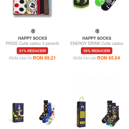
HAPPY SOCKS
HAPPY SOCKS
PRIDE Cutie cadou 3 perechi
ENERGY DRINK Cutie cadou
de șosete
2 perechi de șosete
51% REDUCERI
50% REDUCERI
RON 89.21
RON 65.64
RON 183.79
RON 131.28