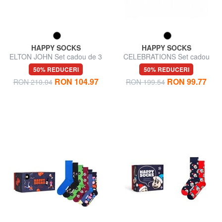
HAPPY SOCKS
HAPPY SOCKS
ELTON JOHN Set cadou de 3
CELEBRATIONS Set cadou
perechi de șosete
de 3 perechi de șosete
50% REDUCERI
50% REDUCERI
RON 104.97
RON 99.77
RON 210.04
RON 199.54