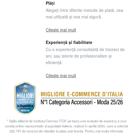
Plăți
Alegeți între diferite metode de plată, cea
mai utilizată și cea mai sigură.
Citeste mai mult
Experiență și fiabilitate
Cu o experiență consolidată de treizeci de
ani, sau istorie de profesionalism și
eficiență.
Citeste mai mult
* Sigiliu eliberat de Institutul German ITQF pe baza unei evaluări de experți și a unui
sondaj online reprezentativ al populației italiene, realizat în aprilie 2024, care a colectat
322.797 de recenzii ale clienților la plata unei licențe. Pentru mai multe informații,