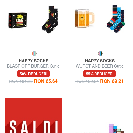
HAPPY SOCKS
HAPPY SOCKS
BLAST OFF BURGER Cutie
WURST AND BEER Cutie
cadou 2 perechi de șosete
cadou 3 perechi de șosete
50% REDUCERI
55% REDUCERI
RON 65.64
RON 89.21
RON 131.28
RON 199.54