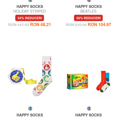
HAPPY SOCKS
HAPPY SOCKS
HOLIDAY STRIPED
BEATLES
CRACKER Set cadou de 2
54% REDUCERI
50% REDUCERI
perechi de șosete
RON 68.21
RON 104.97
RON 147.03
RON 210.04
HAPPY SOCKS
HAPPY SOCKS