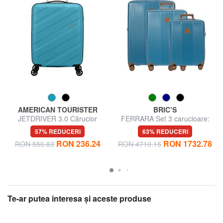
AMERICAN TOURISTER
BRIC’S
JETDRIVER 3.0 Cărucior
FERRARA Set 3 carucioare:
pentru bagaje de mână
cabina, extensibil mediu si
57% REDUCERI
63% REDUCERI
mare
RON 236.24
RON 1732.78
RON 550.83
RON 4710.15
Te-ar putea interesa şi aceste produse