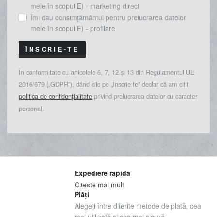
mele în scopul E) - marketing direct
Îmi dau consimțământul pentru prelucrarea datelor
mele în scopul F) - profilare
ÎNSCRIE-TE
În conformitate cu articolele 6, 7, 12 și 13 din Regulamentul UE
2016/679 („GDPR”), dând clic pe „Înscrie-te” declar că am citit
politica de confidențialitate
privind prelucrarea datelor cu caracter
personal.
Expediere rapidă
Citeste mai mult
Plăți
Alegeți între diferite metode de plată, cea
mai utilizată și cea mai sigură.