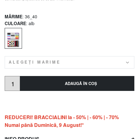
MĂRIME
: 36_40
CULOARE
: alb
ALEGEȚI MARIME
ADAUGĂ ÎN COŞ
REDUCERI! BRACCIALINI la - 50% | - 60% | - 70%
Numai până Duminică, 9 August!*
INFO PRODUS