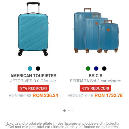
AMERICAN TOURISTER
BRIC’S
JETDRIVER 3.0 Cărucior
FERRARA Set 3 carucioare:
pentru bagaje de mână
cabina, extensibil mediu si
57% REDUCERI
63% REDUCERI
mare
RON 236.24
RON 1732.78
RON 550.83
RON 4710.15
* Excluzând produsele aflate în desfășurare și produsele din Colecția
** Cel mai mic preț total din ultimele 30 de zile, înainte de reducerea