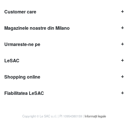
Customer care
Magazinele noastre din Milano
Urmareste-ne pe
LeSAC
Shopping online
Fiabilitatea LeSAC
Copyright © Le SAC s.r.l. | PI 10954380159 |
Informații legale