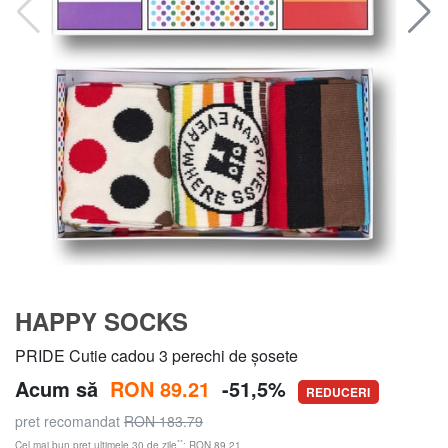
HAPPY SOCKS
PRIDE Cutie cadou 3 perechi de șosete
Acum să
RON 89.21
-51,5%
REDUCERI
pret recomandat
RON 183.79
**
Cel mai bun preț ultimele 30 de zile
: RON 89.21