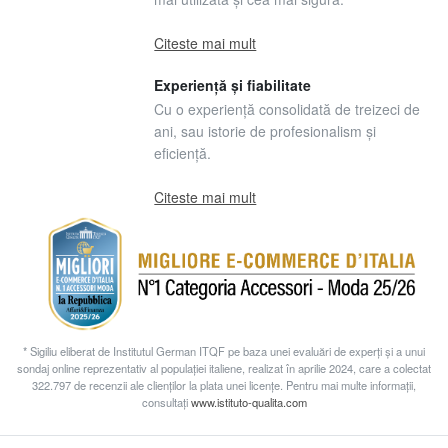
Citeste mai mult
Experiență și fiabilitate
Cu o experiență consolidată de treizeci de
ani, sau istorie de profesionalism și
eficiență.
Citeste mai mult
* Sigiliu eliberat de Institutul German ITQF pe baza unei evaluări de experți și a unui
sondaj online reprezentativ al populației italiene, realizat în aprilie 2024, care a colectat
322.797 de recenzii ale clienților la plata unei licențe. Pentru mai multe informații,
consultați
www.istituto-qualita.com