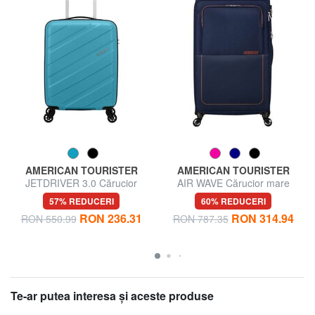
AMERICAN TOURISTER
AMERICAN TOURISTER
JETDRIVER 3.0 Cărucior
AIR WAVE Cărucior mare
pentru bagaje de mână
57% REDUCERI
60% REDUCERI
RON 236.31
RON 314.94
RON 550.99
RON 787.35
Te-ar putea interesa şi aceste produse