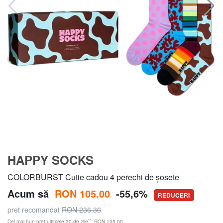
HAPPY SOCKS
COLORBURST Cutie cadou 4 perechi de șosete
Acum să
RON 105.00
-55,6%
REDUCERI
pret recomandat
RON 236.36
**
Cel mai bun preț ultimele 30 de zile
: RON 105.00