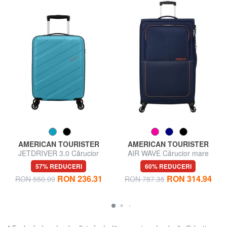
AMERICAN TOURISTER
AMERICAN TOURISTER
JETDRIVER 3.0 Cărucior
AIR WAVE Cărucior mare
pentru bagaje de mână
57% REDUCERI
60% REDUCERI
RON 236.31
RON 314.94
RON 550.99
RON 787.35