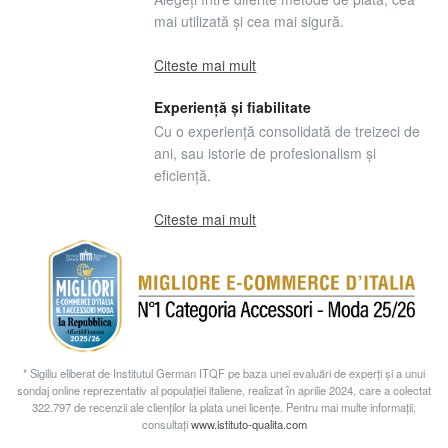
mai utilizată și cea mai sigură.
Citeste mai mult
Experiență și fiabilitate
Cu o experiență consolidată de treizeci de
ani, sau istorie de profesionalism și
eficiență.
Citeste mai mult
* Sigiliu eliberat de Institutul German ITQF pe baza unei evaluări de experți și a unui
sondaj online reprezentativ al populației italiene, realizat în aprilie 2024, care a colectat
322.797 de recenzii ale clienților la plata unei licențe. Pentru mai multe informații,
consultați
www.istituto-qualita.com