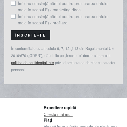
Îmi dau consimțământul pentru prelucrarea datelor
mele în scopul E) - marketing direct
Îmi dau consimțământul pentru prelucrarea datelor
mele în scopul F) - profilare
ÎNSCRIE-TE
În conformitate cu articolele 6, 7, 12 și 13 din Regulamentul UE
2016/679 („GDPR”), dând clic pe „Înscrie-te” declar că am citit
politica de confidențialitate
privind prelucrarea datelor cu caracter
personal.
Expediere rapidă
Citeste mai mult
Plăți
Alegeți între diferite metode de plată, cea