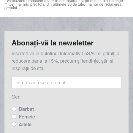
* Excluzând produsele aflate în desfășurare și produsele din Colecția
** Cel mai mic preț total din ultimele 30 de zile, înainte de reducerea
prețului.
Abonați-vă la newsletter
Înscrieți-vă la buletinul informativ LeSAC și primiți o
reducere
pana la
15%, precum și tendințe, știri și
inspirații de stil.
Gen
Barbat
Femeie
Altele