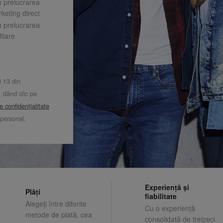
u prelucrarea
keting direct
u prelucrarea
ilare
i 13 din
dând clic pe
de confidențialitate
 personal.
Experiență și
Plăți
fiabilitate
Alegeți între diferite
Cu o experiență
metode de plată, cea
consolidată de treizeci