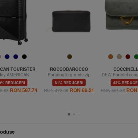
CAN TOURISTER
ROCCOBAROCCO
COCCINEL
lley AMERICAN
Portafoglio grande zip
DEW Portofel comp
STER AIRCONIC,
around in pelle
piele
0% REDUCERI
81% REDUCERI
43% REDUCE
iuni mari, ușoare
RON 587.74
RON 89.21
RON 
9.63
RON 472.06
RON 551.36
produse