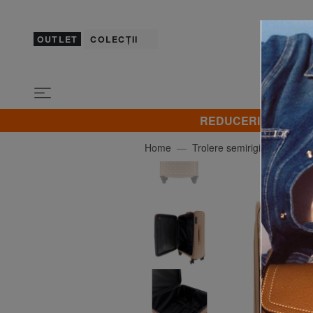
OUTLET
COLECȚII
REDUCERI! Promovez 
Home
Trolere semirigide
GUE