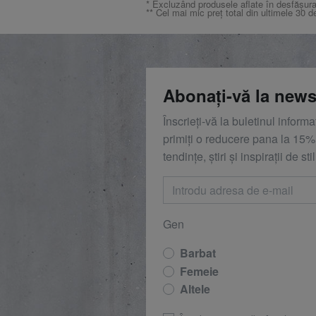
* Excluzând produsele aflate în desfășura
** Cel mai mic preț total din ultimele 30 d
Abonați-vă la news
Înscrieți-vă la buletinul inform
primiți o reducere
pana la
15%,
tendințe, știri și inspirații de stil
Gen
Barbat
Femeie
Altele