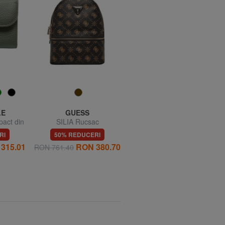
LE
GUESS
GUESS
act din
SILIA Rucsac
LATONA 28 Cărucior
mediu, rigid
RI
50% REDUCERI
20% REDUCERI
315.01
RON 380.70
RON 761.40
RON 1312.75
RON 1050.20