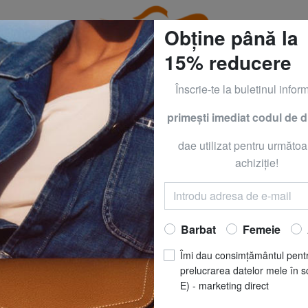
Obține până la
15% reducere
Înscrie-te la buletinul inform
primeşti imediat codul de 
CLOTHING all -50% & CALVIN KLEIN all -60% Numai până
dae utilizat pentru următoa
SS
GUESS
achiziţie!
SILIA 28 Cărucio
Acum să
RO
Barbat
Femeie
REDUCERI
pret recomandat
R
Îmi dau consimțământul pent
Cel mai bun preț ultimele 3
prelucrarea datelor mele în s
E) - marketing direct
MĂRIME
: Dimensi