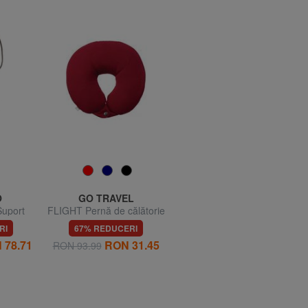
O
GO TRAVEL
FURLA
uport
FLIGHT Pernă de călătorie
CAMPIONARIO - GIOVE
e apă
Etichetă de nume din piele
RI
67% REDUCERI
70% REDUCERI
 78.71
RON 31.45
RON 86.64
RON 93.99
RON 288.81