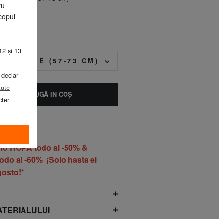
ru
 biscuiților
copul
12 și 13
EA MEDIE (57-73 CM)
 declar
tate
ADAUGĂ ÎN COŞ
cter
o ROPA todo al -50% &
do al -60% ¡Solo hasta el
gosto!*
ATERIALULUI