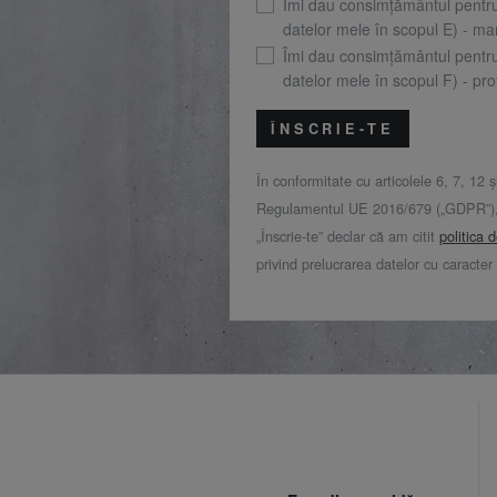
Îmi dau consimțământul pentr
datelor mele în scopul E) - mar
Îmi dau consimțământul pentr
datelor mele în scopul F) - prof
ÎNSCRIE-TE
În conformitate cu articolele 6, 7, 12 ș
Regulamentul UE 2016/679 („GDPR”), 
„Înscrie-te” declar că am citit
politica 
privind prelucrarea datelor cu caracter