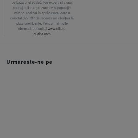
pe baza unei evaluări de experți și a unui
sondaj online reprezentativ al populației
italiene, realizat în aprilie 2024, care a
colectat 322.797 de recenzii ale clienților la
plata unei licențe. Pentru mai multe
informații, consultați
www.istituto-
qualita.com
Urmareste-ne pe