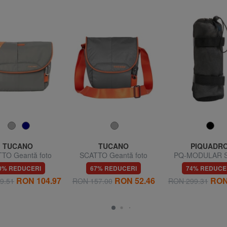
TUCANO
TUCANO
PIQUADR
TO Geantă foto
SCATTO Geantă foto
PQ-MODULAR S
pentru sticle d
0% REDUCERI
67% REDUCERI
74% REDUCE
RON 104.97
RON 52.46
RON
9.51
RON 157.00
RON 299.31