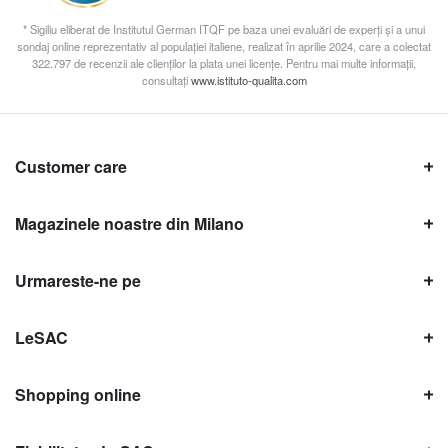
* Sigiliu eliberat de Institutul German ITQF pe baza unei evaluări de experți și a unui
sondaj online reprezentativ al populației italiene, realizat în aprilie 2024, care a colectat
322.797 de recenzii ale clienților la plata unei licențe. Pentru mai multe informații,
consultați
www.istituto-qualita.com
Customer care
Magazinele noastre din Milano
Urmareste-ne pe
LeSAC
Shopping online