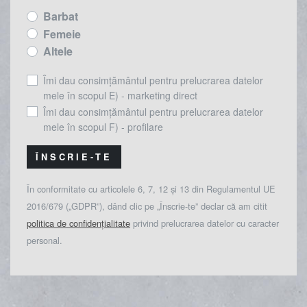
Barbat
Femeie
Altele
Îmi dau consimțământul pentru prelucrarea datelor
mele în scopul E) - marketing direct
Îmi dau consimțământul pentru prelucrarea datelor
mele în scopul F) - profilare
ÎNSCRIE-TE
În conformitate cu articolele 6, 7, 12 și 13 din Regulamentul UE
2016/679 („GDPR”), dând clic pe „Înscrie-te” declar că am citit
politica de confidențialitate
privind prelucrarea datelor cu caracter
personal.