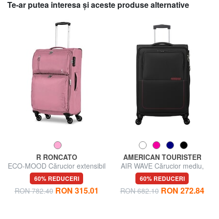
Te-ar putea interesa şi aceste produse alternative
R RONCATO
AMERICAN TOURISTER
ECO-MOOD Cărucior extensibil
AIR WAVE Cărucior mediu,
de dimensiune medie
extensibil
60% REDUCERI
60% REDUCERI
RON 315.01
RON 272.84
RON 782.40
RON 682.10