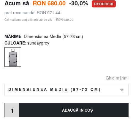
Acum să
RON 680.00
-30,0%
REDUCERI
pret recomandat
RON 971.44
**
Cel mai bun preț ultimele 30 de zile
: RON 680.00
MĂRIME
: Dimensiunea Medie (57-73 cm)
CULOARE
: sundaygrey
Ghid mărimi
DIMENSIUNEA MEDIE (57-73 CM)
ADAUGĂ ÎN COŞ