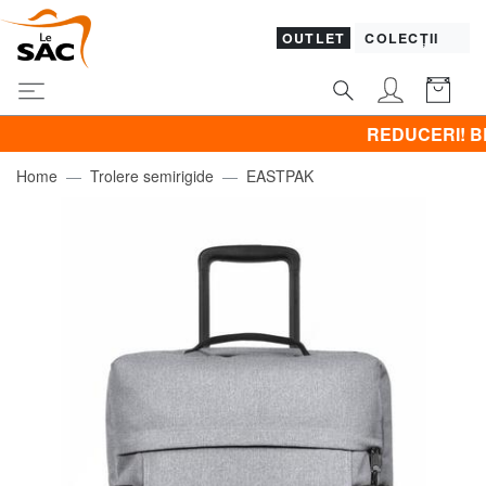
OUTLET
COLECȚII
REDUCERI! BRACCIALI
Home
Trolere semirigide
EASTPAK