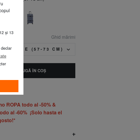
ru
țiune
copul
12 și 13
Ghid mărimi
 declar
EA MEDIE (57-73 CM)
tate
cter
ADAUGĂ ÎN COŞ
o ROPA todo al -50% &
do al -60% ¡Solo hasta el
gosto!*