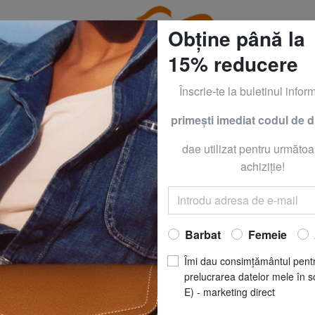
Obține până la
15% reducere
Înscrie-te la buletinul inform
primeşti imediat codul de 
CLOTHING all -50% & CALVIN KLEIN all -60% Numai până
dae utilizat pentru următoa
LING
KIPLING
achiziţie!
SPONTANEOUS Tr
Acum să
RO
Barbat
Femeie
REDUCERI
pret recomandat
R
Îmi dau consimțământul pent
Cel mai bun preț ultimele 3
prelucrarea datelor mele în s
E) - marketing direct
MĂRIME
: Dimensi