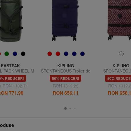
EASTPAK
KIPLING
KIPLING
L PACK WHEEL M
SPONTANEOUS Troller de
SPONTANEOU
ey geantă de voiaj
mărime medie
Cărucior med
0% REDUCERI
50% REDUCERI
50% REDUCE
die, hidrofugă
la RON 1102.71
RON 1312.22
RON 1312.
ON 771.90
RON 656.11
RON 656.
produse