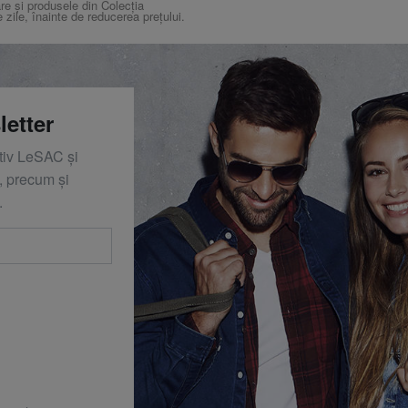
re și produsele din Colecția
e zile, înainte de reducerea prețului.
letter
ativ LeSAC și
 precum și
.