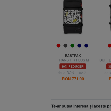
EASTPAK
EASTPAK
TRANS4 M Troller mediu
TRANSIT'R PLUS M
DUFFE
e
Cărucior mediu
Troll
30% REDUCERI
30% REDUCERI
3
me
0
RON 1023.95
de la RON 1102.71
de 
RON 716.76
RON 771.90
R
Te-ar putea interesa şi aceste 