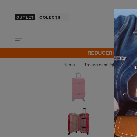
OUTLET
COLECȚII
REDUCERI! Promovez 
Home
Trolere semirigide
KIP