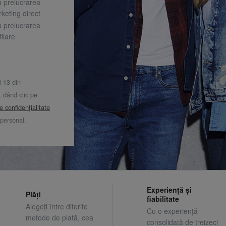
u prelucrarea
keting direct
u prelucrarea
ilare
i 13 din
dând clic pe
de confidențialitate
 personal.
Experiență și
Plăți
fiabilitate
Alegeți între diferite
Cu o experiență
metode de plată, cea
consolidată de treizeci