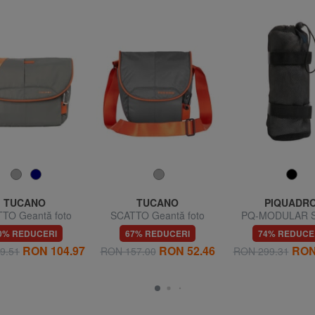
TUCANO
TUCANO
PIQUADR
TO Geantă foto
SCATTO Geantă foto
PQ-MODULAR S
pentru sticle d
0% REDUCERI
67% REDUCERI
74% REDUCE
RON 104.97
RON 52.46
RON
9.51
RON 157.00
RON 299.31