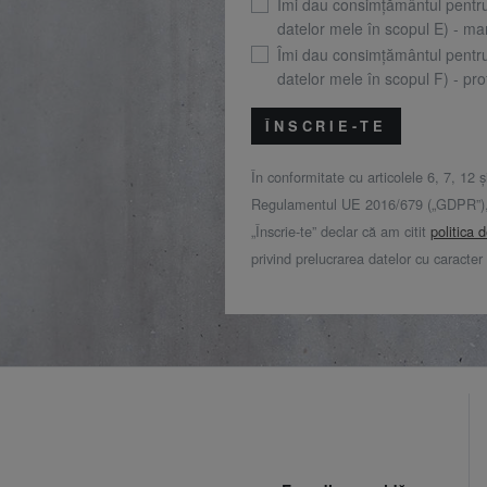
Îmi dau consimțământul pentr
datelor mele în scopul E) - mar
Îmi dau consimțământul pentr
datelor mele în scopul F) - prof
ÎNSCRIE-TE
În conformitate cu articolele 6, 7, 12 ș
Regulamentul UE 2016/679 („GDPR”), 
„Înscrie-te” declar că am citit
politica 
privind prelucrarea datelor cu caracter