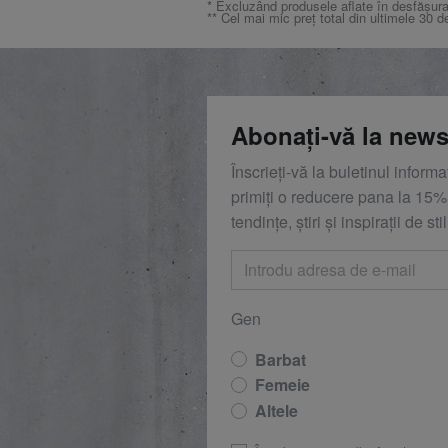
* Excluzând produsele aflate în desfășura
** Cel mai mic preț total din ultimele 30 d
Abonați-vă la news
Înscrieți-vă la buletinul inform
primiți o reducere
pana la
15%,
tendințe, știri și inspirații de stil
Gen
Barbat
Femeie
Altele