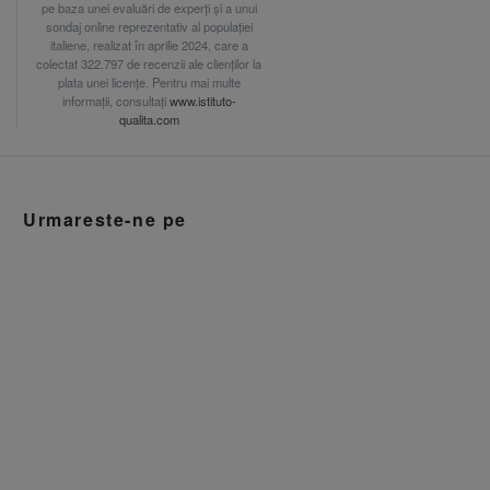
pe baza unei evaluări de experți și a unui
sondaj online reprezentativ al populației
italiene, realizat în aprilie 2024, care a
colectat 322.797 de recenzii ale clienților la
plata unei licențe. Pentru mai multe
informații, consultați
www.istituto-
qualita.com
Urmareste-ne pe