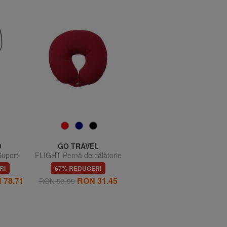
O
GO TRAVEL
FURLA
uport
FLIGHT Pernă de călătorie
CAMPIONARIO - GIOVE
e apă
Etichetă de nume din piele
RI
67% REDUCERI
70% REDUCERI
 78.71
RON 31.45
RON 86.64
RON 93.99
RON 288.81