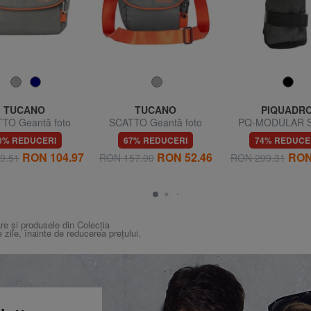
TUCANO
TUCANO
PIQUADR
TO Geantă foto
SCATTO Geantă foto
PQ-MODULAR S
pentru sticle d
0% REDUCERI
67% REDUCERI
74% REDUCE
RON 104.97
RON 52.46
RON
9.51
RON 157.00
RON 299.31
re și produsele din Colecția
e zile, înainte de reducerea prețului.