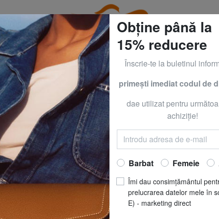
Obține până la
15% reducere
Înscrie-te la buletinul inform
primeşti imediat codul de 
CLOTHING all -50% & CALVIN KLEIN all -60% Numai până
dae utilizat pentru următoa
MAGGI
CAMPOMA
achiziţie!
GRAN SASSO Gean
RON 2572.9
Barbat
Femeie
CULOARE
: militar
Îmi dau consimțământul pent
prelucrarea datelor mele în s
E) - marketing direct