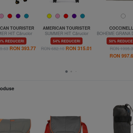
CAN TOURISTER
AMERICAN TOURISTER
COCCINEL
ER HIT Cărucior
SUMMER HIT Cărucior
BOHEME GRANA 
mare
pentru bagaje de mână
Geanta de man
3% REDUCERI
54% REDUCERI
50% REDUCE
bareta de umar, di
RON 393.77
RON 315.01
9.63
RON 682.10
RON 1995.
RON 997.
produse