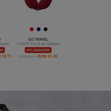
O
GO TRAVEL
FURLA
uport
FLIGHT Pernă de călătorie
CAMPIONARIO - GIOVE
e apă
Etichetă de nume din piele
RI
67% REDUCERI
70% REDUCERI
 78.71
RON 31.45
RON 86.64
RON 93.99
RON 288.81