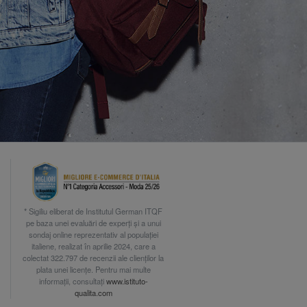
* Sigiliu eliberat de Institutul German ITQF
pe baza unei evaluări de experți și a unui
sondaj online reprezentativ al populației
italiene, realizat în aprilie 2024, care a
colectat 322.797 de recenzii ale clienților la
plata unei licențe. Pentru mai multe
informații, consultați
www.istituto-
qualita.com