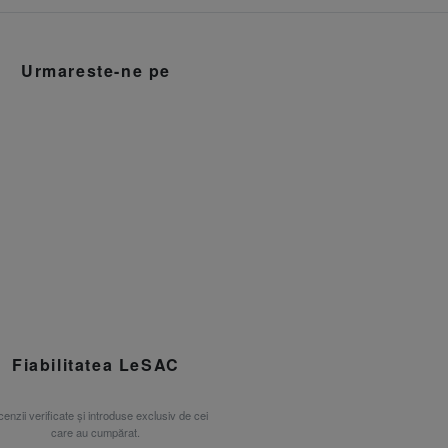
Urmareste-ne pe
Fiabilitatea LeSAC
enzii verificate și introduse exclusiv de cei
care au cumpărat.