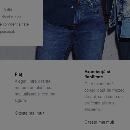
i 13 din
dând clic pe
de confidențialitate
 personal.
Experiență și
Plăți
fiabilitate
Alegeți între diferite
Cu o experiență
metode de plată, cea
consolidată de treizeci
mai utilizată și cea mai
de ani, sau istorie de
sigură.
profesionalism și
eficiență.
Citeste mai mult
Citeste mai mult