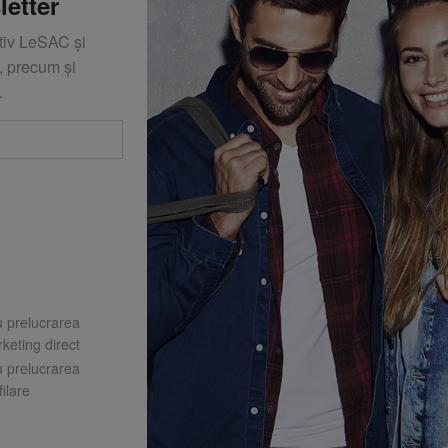
letter
ativ LeSAC și
 precum și
.
u prelucrarea
keting direct
u prelucrarea
ilare