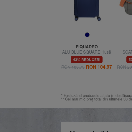
GO TRAVEL
PIQUADRO
GO Mască de călătorie cu
ALU BLUE SQUARE Husă
SCAT
dopuri de urechi
pentru cărucior
16% REDUCERI
43% REDUCERI
5
RON 26.20
RON 104.97
RON 31.24
RON 183.79
RON 20
* Excluzând produsele aflate în desfășura
** Cel mai mic preț total din ultimele 30 d