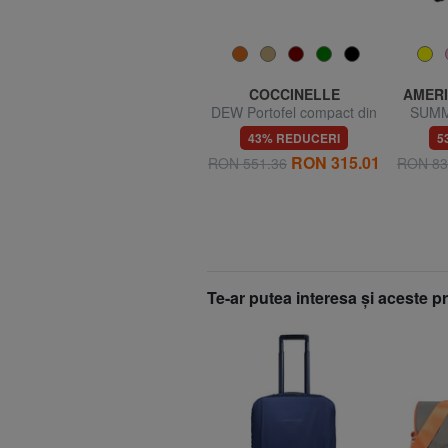
ROCCOBAROCCO
COCCINELLE
AMERI
Portafoglio grande zip
DEW Portofel compact din
SUMM
around in pelle
piele
81% REDUCERI
43% REDUCERI
5
4
RON 89.21
RON 315.01
RON 472.06
RON 551.36
RON 83
Te-ar putea interesa şi aceste 