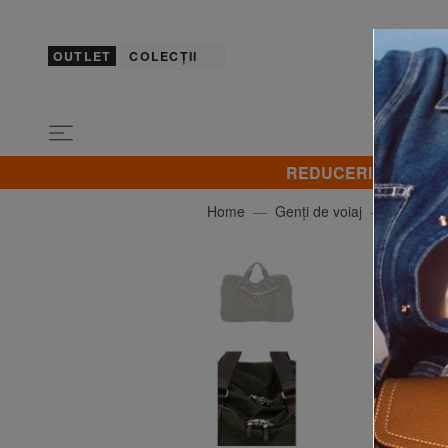
OUTLET
COLECȚII
REDUCERI! Promovez 
Home
Genți de voiaj
CAMPO