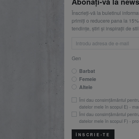
Abonați-vă la news
Înscrieți-vă la buletinul inform
primiți o reducere
pana la
15%,
tendințe, știri și inspirații de stil
Gen
Barbat
Femeie
Altele
Îmi dau consimțământul pentr
datelor mele în scopul E) - mar
Îmi dau consimțământul pentr
datelor mele în scopul F) - prof
ÎNSCRIE-TE