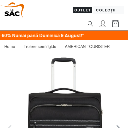
OUTLET
COLECȚII
umai până Duminică 9 August!*
Home
Trolere semirigide
AMERICAN TOURISTER