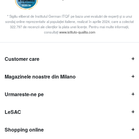
* Sigiliu eliberat de Institutul German ITQF pe baza unei evaluări de experți și a unui
sondaj online reprezentativ al populației italiene, realizat în aprilie 2024, care a colectat
322.797 de recenzii ale clienților la plata unei licențe. Pentru mai multe informații,
consultați
www.istituto-qualita.com
Customer care
Magazinele noastre din Milano
Urmareste-ne pe
LeSAC
Shopping online