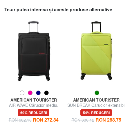
Te-ar putea interesa şi aceste produse alternative
AMERICAN TOURISTER
AMERICAN TOURISTER
AIR WAVE Cărucior mediu,
SUN BREAK Cărucior extensibil
extensibil
mediu
60% REDUCERI
54% REDUCERI
RON 272.84
RON 288.75
RON 682.10
RON 630.12