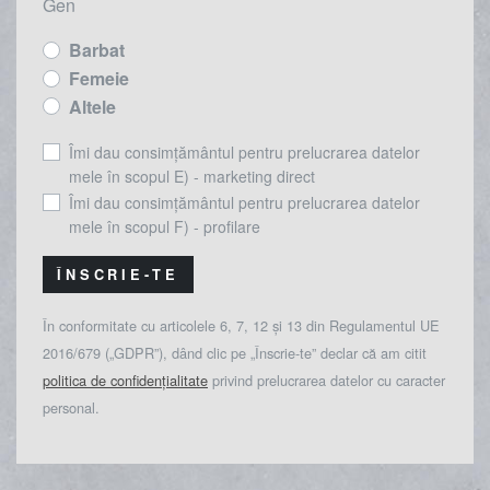
Gen
Barbat
Femeie
Altele
Îmi dau consimțământul pentru prelucrarea datelor
mele în scopul E) - marketing direct
Îmi dau consimțământul pentru prelucrarea datelor
mele în scopul F) - profilare
ÎNSCRIE-TE
În conformitate cu articolele 6, 7, 12 și 13 din Regulamentul UE
2016/679 („GDPR”), dând clic pe „Înscrie-te” declar că am citit
politica de confidențialitate
privind prelucrarea datelor cu caracter
personal.