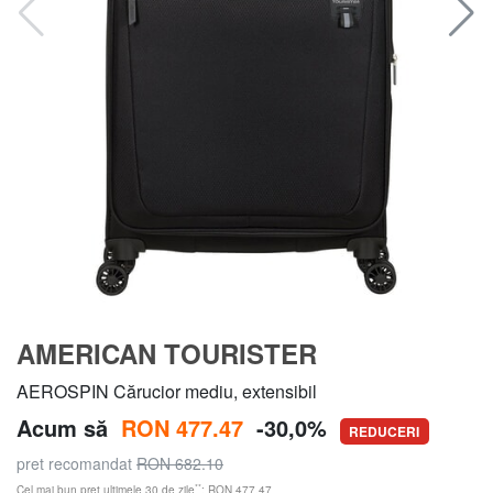
AMERICAN TOURISTER
AEROSPIN Cărucior mediu, extensibil
Acum să
RON 477.47
-30,0%
REDUCERI
pret recomandat
RON 682.10
**
Cel mai bun preț ultimele 30 de zile
: RON 477.47