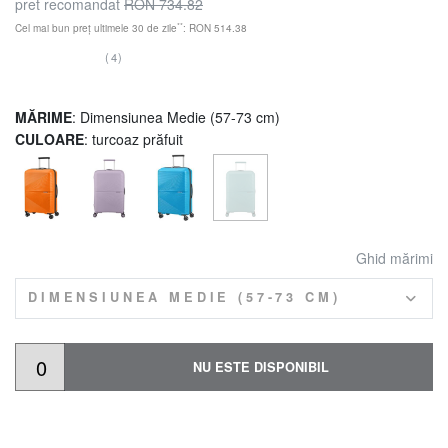
pret recomandat
RON 734.82
**
Cel mai bun preț ultimele 30 de zile
: RON 514.38
(4)
MĂRIME
: Dimensiunea Medie (57-73 cm)
CULOARE
: turcoaz prăfuit
Ghid mărimi
DIMENSIUNEA MEDIE (57-73 CM)
NU ESTE DISPONIBIL