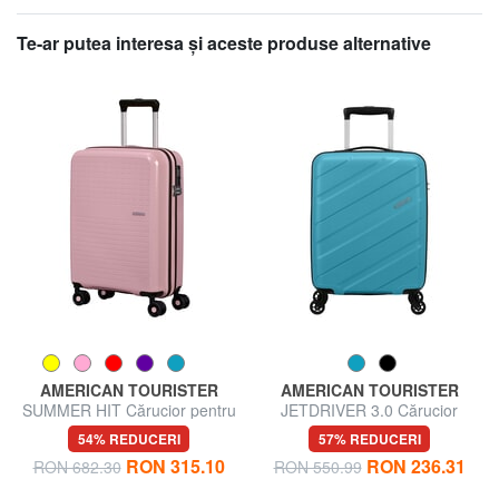
Te-ar putea interesa şi aceste produse alternative
AMERICAN TOURISTER
AMERICAN TOURISTER
SUMMER HIT Cărucior pentru
JETDRIVER 3.0 Cărucior
bagaje de mână
pentru bagaje de mână
54% REDUCERI
57% REDUCERI
RON 315.10
RON 236.31
RON 682.30
RON 550.99