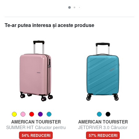
Te-ar putea interesa şi aceste produse
AMERICAN TOURISTER
AMERICAN TOURISTER
SUMMER HIT Cărucior pentru
JETDRIVER 3.0 Cărucior
bagaje de mână
pentru bagaje de mână
54% REDUCERI
57% REDUCERI