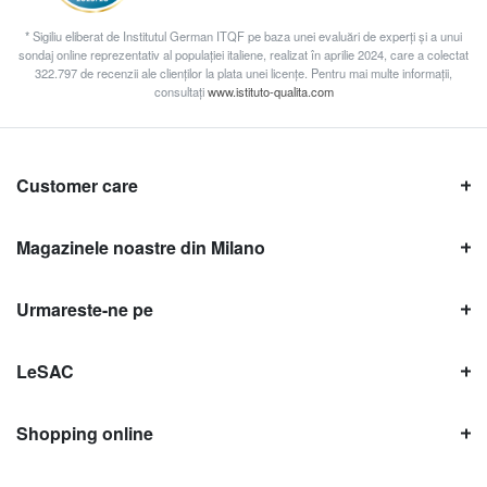
* Sigiliu eliberat de Institutul German ITQF pe baza unei evaluări de experți și a unui
sondaj online reprezentativ al populației italiene, realizat în aprilie 2024, care a colectat
322.797 de recenzii ale clienților la plata unei licențe. Pentru mai multe informații,
consultați
www.istituto-qualita.com
Customer care
Magazinele noastre din Milano
Urmareste-ne pe
LeSAC
Shopping online