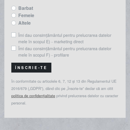
Barbat
Femeie
Altele
Îmi dau consimțământul pentru prelucrarea datelor
mele în scopul E) - marketing direct
Îmi dau consimțământul pentru prelucrarea datelor
mele în scopul F) - profilare
ÎNSCRIE-TE
În conformitate cu articolele 6, 7, 12 și 13 din Regulamentul UE
2016/679 („GDPR”), dând clic pe „Înscrie-te” declar că am citit
politica de confidențialitate
privind prelucrarea datelor cu caracter
personal.