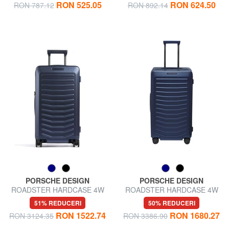
RON 525.05
RON 624.50
RON 787.12
RON 892.14
PORSCHE DESIGN
PORSCHE DESIGN
ROADSTER HARDCASE 4W
ROADSTER HARDCASE 4W
Cărucior mediu, ultrarezistent
Cărucior mare, ultra-rezistent
51% REDUCERI
50% REDUCERI
RON 1522.74
RON 1680.27
RON 3124.35
RON 3386.90