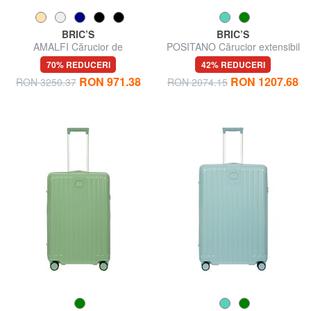
BRIC’S
BRIC’S
AMALFI Cărucior de
POSITANO Cărucior extensibil
dimensiuni foarte mari
de dimensiuni medii
70% REDUCERI
42% REDUCERI
RON 971.38
RON 1207.68
RON 3250.37
RON 2074.15