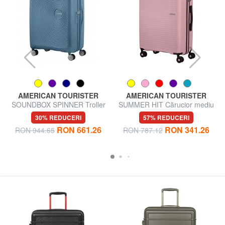
AMERICAN TOURISTER
AMERICAN TOURISTER
SOUNDBOX SPINNER Troller
SUMMER HIT Cărucior mediu
mediu, extensibil
30% REDUCERI
57% REDUCERI
RON 661.26
RON 341.26
RON 944.65
RON 787.12