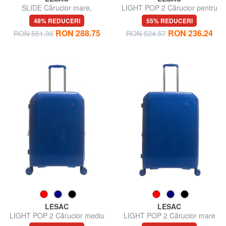
SLIDE Cărucior mare,
LIGHT POP 2 Cărucior pentru
extensibil
bagaje de mână
48% REDUCERI
55% REDUCERI
RON 288.75
RON 236.24
RON 551.36
RON 524.57
LESAC
LESAC
LIGHT POP 2 Cărucior mediu
LIGHT POP 2 Cărucior mare
extensibil
extensibil