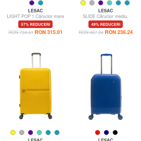
LESAC
LESAC
LIGHT POP 1 Cărucior mare
SLIDE Cărucior mediu,
extensibil
extensibil
57% REDUCERI
49% REDUCERI
RON 315.01
RON 236.24
RON 734.61
RON 467.34
LESAC
LESAC