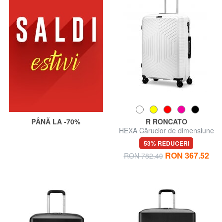
PÂNĂ LA -70%
R RONCATO
HEXA Cărucior de dimensiune
medie
53% REDUCERI
RON 367.52
RON 782.40