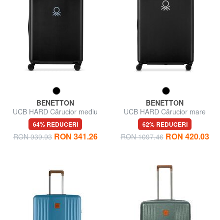
BENETTON
BENETTON
UCB HARD Cărucior mediu
UCB HARD Cărucior mare
64% REDUCERI
62% REDUCERI
RON 341.26
RON 420.03
RON 939.93
RON 1097.46