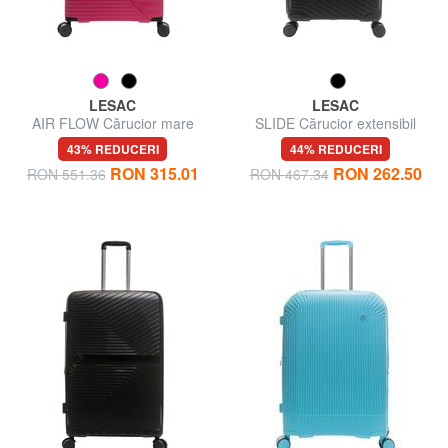
LESAC
LESAC
AIR FLOW Cărucior mare
SLIDE Cărucior extensibil
extensibil
mediu
43% REDUCERI
44% REDUCERI
RON 315.01
RON 262.50
RON 551.36
RON 467.34