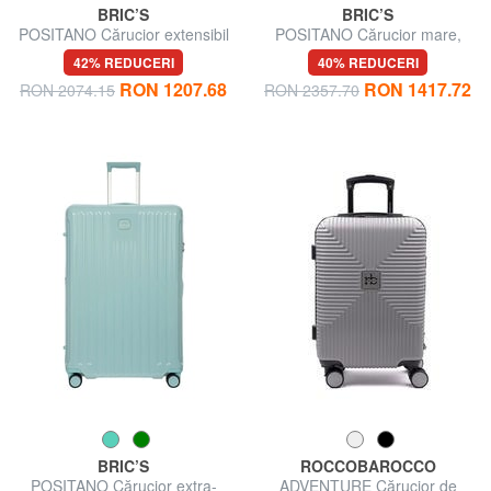
BRIC’S
BRIC’S
POSITANO Cărucior extensibil
POSITANO Cărucior mare,
de dimensiuni medii
extensibil
42% REDUCERI
40% REDUCERI
RON 1207.68
RON 1417.72
RON 2074.15
RON 2357.70
BRIC’S
ROCCOBAROCCO
POSITANO Cărucior extra-
ADVENTURE Cărucior de