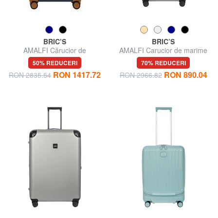
BRIC’S
BRIC’S
AMALFI Cărucior de
AMALFI Carucior de marime
dimensiune medie
mare
50% REDUCERI
70% REDUCERI
RON 1417.72
RON 890.04
RON 2835.54
RON 2966.82