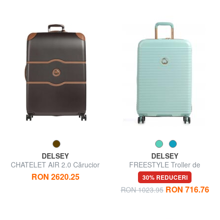
DELSEY
DELSEY
CHATELET AIR 2.0 Cărucior
FREESTYLE Troller de
extra mare
mărime medie
RON 2620.25
30% REDUCERI
RON 716.76
RON 1023.95