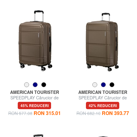
AMERICAN TOURISTER
AMERICAN TOURISTER
SPEEDPLAY Cărucior de
SPEEDPLAY Cărucior de
dimensiuni medii
dimensiuni mari
45% REDUCERI
42% REDUCERI
RON 315.01
RON 393.77
RON 577.08
RON 682.10