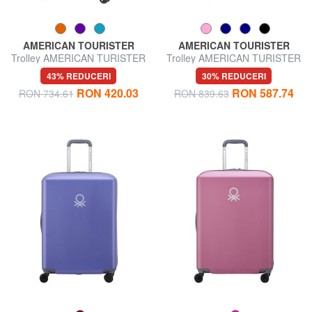
AMERICAN TOURISTER
AMERICAN TOURISTER
Trolley AMERICAN TURISTER
Trolley AMERICAN TURISTER
AIRCONIC, mărime medie,
AIRCONIC, dimensiuni mari,
43% REDUCERI
30% REDUCERI
ușoară
ușoare
RON 420.03
RON 587.74
RON 734.61
RON 839.63