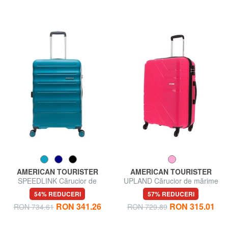
AMERICAN TOURISTER
AMERICAN TOURISTER
SPEEDLINK Cărucior de
UPLAND Cărucior de mărime
dimensiuni medii
medie
54% REDUCERI
57% REDUCERI
RON 341.26
RON 315.01
RON 734.61
RON 729.89