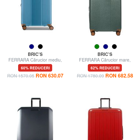
BRIC’S
BRIC’S
FERRARA Cărucior mediu,
FERRARA Cărucior mare,
extensibil
extensibil
60% REDUCERI
62% REDUCERI
RON 630.07
RON 682.58
RON 1570.05
RON 1780.09