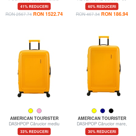
mare, extensibil
dimensiune medie
41% REDUCERI
60% REDUCERI
RON 1522.74
RON 186.94
RON 2567.74
RON 467.34
AMERICAN TOURISTER
AMERICAN TOURISTER
DASHPOP Cărucior mediu
DASHPOP Cărucior mare,
extensibil
33% REDUCERI
30% REDUCERI