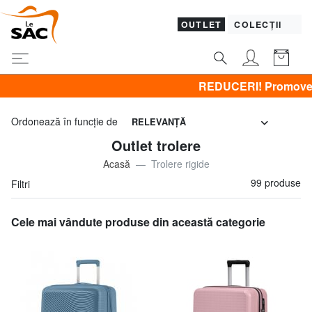
OUTLET
COLECȚII
REDUCERI! Promovez CLOTHING all -50% & C
Ordonează în funcţie de
RELEVANŢĂ
Outlet trolere
Acasă
Trolere rigide
99 produse
Filtri
Cele mai vândute produse din această categorie