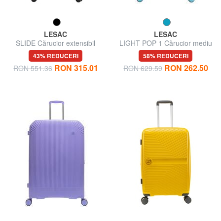
LESAC
LESAC
SLIDE Cărucior extensibil
LIGHT POP 1 Cărucior mediu
mare
extensibil
43% REDUCERI
58% REDUCERI
RON 315.01
RON 262.50
RON 551.36
RON 629.59