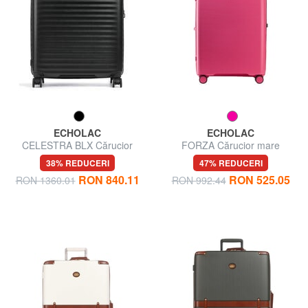
ECHOLAC
ECHOLAC
CELESTRA BLX Cărucior
FORZA Cărucior mare
mare extensibil
extensibil
38% REDUCERI
47% REDUCERI
RON 840.11
RON 525.05
RON 1360.01
RON 992.44