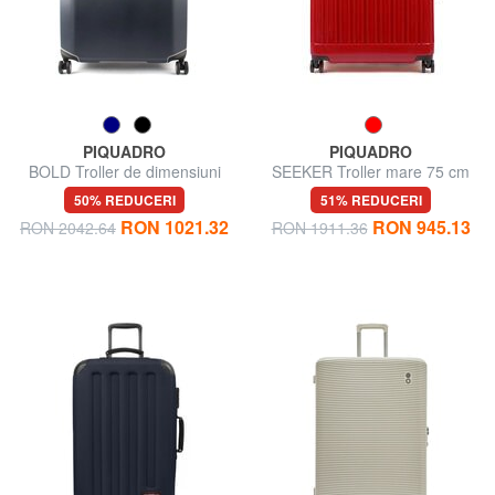
PIQUADRO
PIQUADRO
BOLD Troller de dimensiuni
SEEKER Troller mare 75 cm
mari
50% REDUCERI
51% REDUCERI
RON 1021.32
RON 945.13
RON 2042.64
RON 1911.36