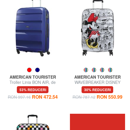
AMERICAN TOURISTER
AMERICAN TOURISTER
Troller Linia BON AIR, de
WAVEBREAKER DISNEY
dimensiuni mari
Cărucior mediu
53% REDUCERI
30% REDUCERI
RON 472.54
RON 550.99
RON 997.16
RON 787.12