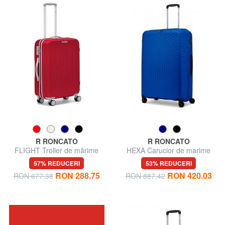
R RONCATO
R RONCATO
FLIGHT Troller de mărime
HEXA Carucior de marime
medie
mare
57% REDUCERI
53% REDUCERI
RON 288.75
RON 420.03
RON 677.38
RON 887.42