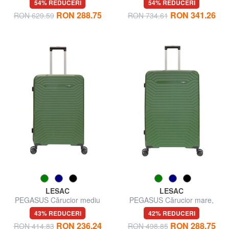
54% REDUCERI
54% REDUCERI
RON 288.75
RON 341.26
RON 629.59
RON 734.61
LESAC
LESAC
PEGASUS Cărucior mediu
PEGASUS Cărucior mare,
ultra-rezistent
43% REDUCERI
42% REDUCERI
RON 236.24
RON 288.75
RON 414.83
RON 498.85