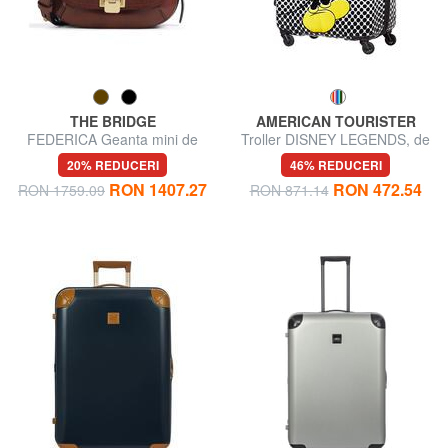
THE BRIDGE
AMERICAN TOURISTER
FEDERICA Geanta mini de
Troller DISNEY LEGENDS, de
umar, din piele
dimensiuni medii
20% REDUCERI
46% REDUCERI
RON 1407.27
RON 472.54
RON 1759.09
RON 871.14