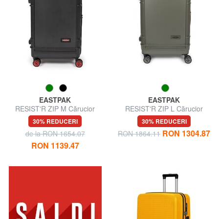
EASTPAK
EASTPAK
RESIST'R ZIP M Cărucior
RESIST'R ZIP L Cărucior
mediu
mare
30% REDUCERI
30% REDUCERI
RON 1304.87
de la RON 1654.07
RON 1864.11
RON 1139.47