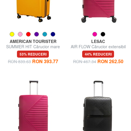
AMERICAN TOURISTER
LESAC
SUMMER HIT Cărucior mare
AIR FLOW Cărucior extensibil
mediu
53% REDUCERI
44% REDUCERI
RON 393.77
RON 262.50
RON 839.63
RON 467.34