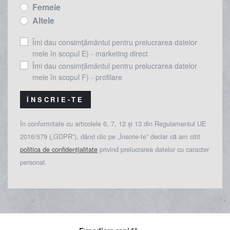
Femeie
Altele
Îmi dau consimțământul pentru prelucrarea datelor
mele în scopul E) - marketing direct
Îmi dau consimțământul pentru prelucrarea datelor
mele în scopul F) - profilare
ÎNSCRIE-TE
În conformitate cu articolele 6, 7, 12 și 13 din Regulamentul UE
2016/679 („GDPR”), dând clic pe „Înscrie-te” declar că am citit
politica de confidențialitate
privind prelucrarea datelor cu caracter
personal.