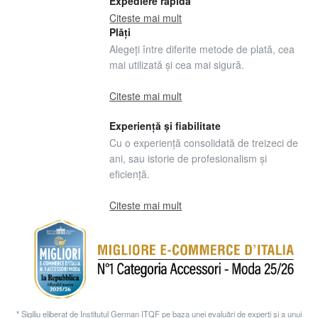
Expediere rapidă
Citeste mai mult
Plăți
Alegeți între diferite metode de plată, cea
mai utilizată și cea mai sigură.
Citeste mai mult
Experiență și fiabilitate
Cu o experiență consolidată de treizeci de
ani, sau istorie de profesionalism și
eficiență.
Citeste mai mult
* Sigiliu eliberat de Institutul German ITQF pe baza unei evaluări de experți și a unui