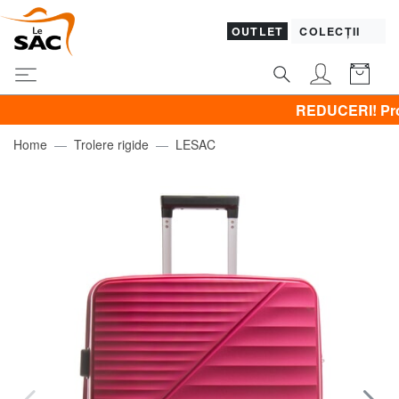
OUTLET
COLECȚII
REDUCERI! Promovez 
Home
Trolere rigide
LESAC