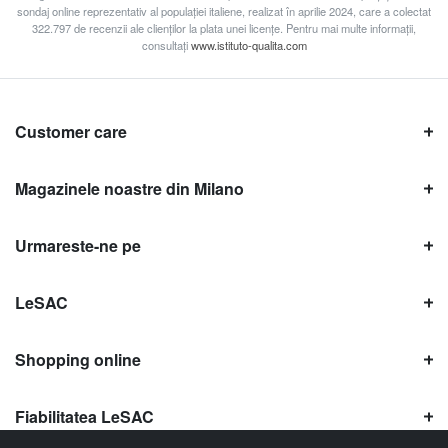
sondaj online reprezentativ al populației italiene, realizat în aprilie 2024, care a colectat
322.797 de recenzii ale clienților la plata unei licențe. Pentru mai multe informații,
consultați
www.istituto-qualita.com
Customer care
Magazinele noastre din Milano
Urmareste-ne pe
LeSAC
Shopping online
Fiabilitatea LeSAC