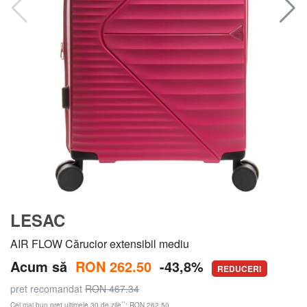
LESAC
AIR FLOW Cărucior extensibil mediu
Acum să
RON 262.50
-43,8%
REDUCERI
pret recomandat
RON 467.34
**
Cel mai bun preț ultimele 30 de zile
: RON 262.50