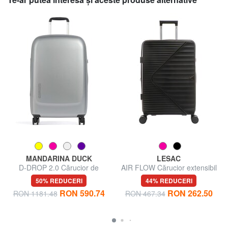
MANDARINA DUCK
LESAC
D-DROP 2.0 Cărucior de
AIR FLOW Cărucior extensibil
dimensiune medie
mediu
50% REDUCERI
44% REDUCERI
RON 590.74
RON 262.50
RON 1181.48
RON 467.34