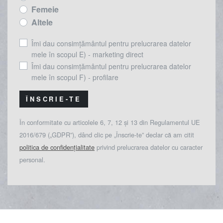
Femeie
Altele
Îmi dau consimțământul pentru prelucrarea datelor
mele în scopul E) - marketing direct
Îmi dau consimțământul pentru prelucrarea datelor
mele în scopul F) - profilare
ÎNSCRIE-TE
În conformitate cu articolele 6, 7, 12 și 13 din Regulamentul UE
2016/679 („GDPR”), dând clic pe „Înscrie-te” declar că am citit
politica de confidențialitate
privind prelucrarea datelor cu caracter
personal.