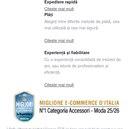
Expediere rapidă
Citeste mai mult
Plăți
Alegeți între diferite metode de plată, cea
mai utilizată și cea mai sigură.
Citeste mai mult
Experiență și fiabilitate
Cu o experiență consolidată de treizeci de
ani, sau istorie de profesionalism și
eficiență.
Citeste mai mult
* Sigiliu eliberat de Institutul German ITQF pe baza unei evaluări de experți și a unui