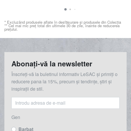
* Excluzând produsele aflate în desfășurare și produsele din Colecția
** Cel mai mic preț total din ultimele 30 de zile, înainte de reducerea
prețului.
Abonați-vă la newsletter
Înscrieți-vă la buletinul informativ LeSAC și primiți o
reducere
pana la
15%, precum și tendințe, știri și
inspirații de stil.
Gen
Barbat