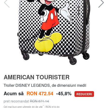
AMERICAN TOURISTER
Troller DISNEY LEGENDS, de dimensiuni medii
Acum să
RON 472.54
-45,8%
REDUCERI
pret recomandat
RON 871.14
**
Cel mai bun preț ultimele 30 de zile
: RON 472.54