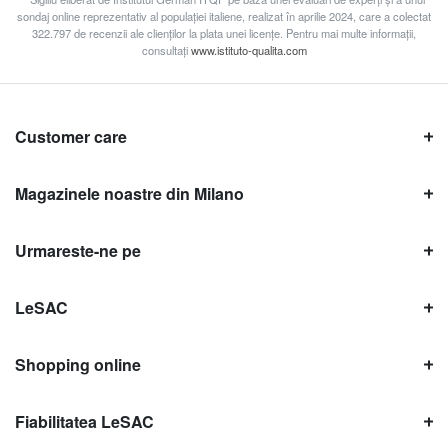
sondaj online reprezentativ al populației italiene, realizat în aprilie 2024, care a colectat
322.797 de recenzii ale clienților la plata unei licențe. Pentru mai multe informații,
consultați
www.istituto-qualita.com
Customer care
Magazinele noastre din Milano
Urmareste-ne pe
LeSAC
Shopping online
Fiabilitatea LeSAC