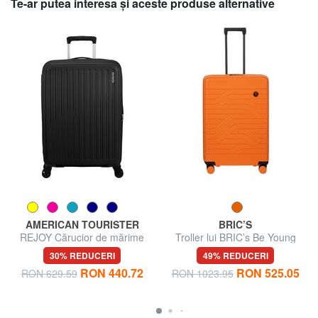
Te-ar putea interesa şi aceste produse alternative
AMERICAN TOURISTER
BRIC’S
REJOY Cărucior de mărime
Troller lui BRIC’s Be Young
medie
ULYSSES, dimensiuni medii,
30% REDUCERI
49% REDUCERI
extensibile
RON 440.72
RON 525.05
RON 629.59
RON 1023.95