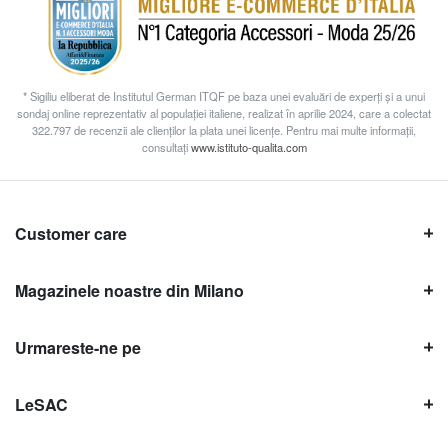
* Sigiliu eliberat de Institutul German ITQF pe baza unei evaluări de experți și a unui
sondaj online reprezentativ al populației italiene, realizat în aprilie 2024, care a colectat
322.797 de recenzii ale clienților la plata unei licențe. Pentru mai multe informații,
consultați
www.istituto-qualita.com
Customer care
Magazinele noastre din Milano
Urmareste-ne pe
LeSAC