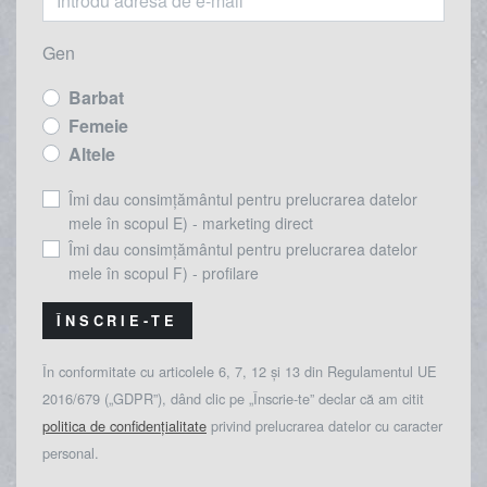
Gen
Barbat
Femeie
Altele
Îmi dau consimțământul pentru prelucrarea datelor
mele în scopul E) - marketing direct
Îmi dau consimțământul pentru prelucrarea datelor
mele în scopul F) - profilare
ÎNSCRIE-TE
În conformitate cu articolele 6, 7, 12 și 13 din Regulamentul UE
2016/679 („GDPR”), dând clic pe „Înscrie-te” declar că am citit
politica de confidențialitate
privind prelucrarea datelor cu caracter
personal.