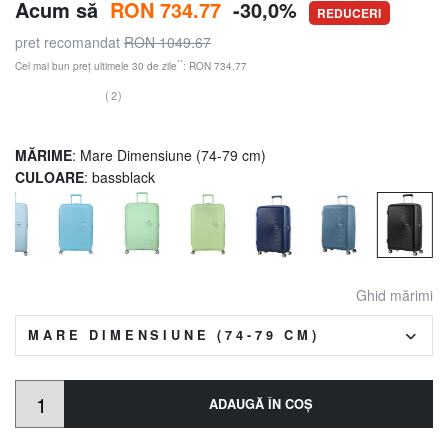
Acum să
RON 734.77
-30,0%
REDUCERI
pret recomandat
RON 1049.67
**
Cel mai bun preț ultimele 30 de zile
: RON 734.77
(2)
MĂRIME
: Mare Dimensiune (74-79 cm)
CULOARE
: bassblack
Ghid mărimi
MARE DIMENSIUNE (74-79 CM)
ADAUGĂ ÎN COŞ