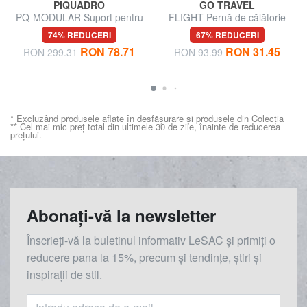
PIQUADRO
GO TRAVEL
PQ-MODULAR Suport pentru
FLIGHT Pernă de călătorie
sticle de apă
74% REDUCERI
67% REDUCERI
RON 78.71
RON 31.45
RON 299.31
RON 93.99
* Excluzând produsele aflate în desfășurare și produsele din Colecția
** Cel mai mic preț total din ultimele 30 de zile, înainte de reducerea
prețului.
Abonați-vă la newsletter
Înscrieți-vă la buletinul informativ LeSAC și primiți o
reducere
pana la
15%, precum și tendințe, știri și
inspirații de stil.