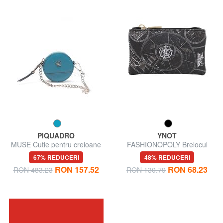
PIQUADRO
YNOT
MUSE Cutie pentru creioane
FASHIONOPOLY Brelocul
67% REDUCERI
48% REDUCERI
RON 157.52
RON 68.23
RON 483.23
RON 130.79