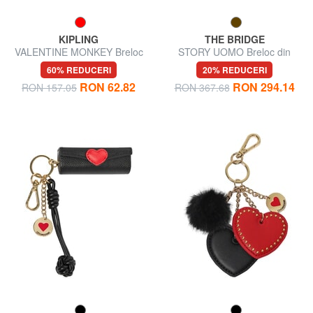
KIPLING
THE BRIDGE
VALENTINE MONKEY Breloc
STORY UOMO Breloc din
piele cu pandantiv
60% REDUCERI
20% REDUCERI
RON 62.82
RON 294.14
RON 157.05
RON 367.68