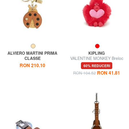
ALVIERO MARTINI PRIMA
KIPLING
CLASSE
VALENTINE MONKEY Breloc
GEO CLASSIC Breloc cu
RON 210.10
60% REDUCERI
farmec gărgăriță
RON 41.81
RON 104.52