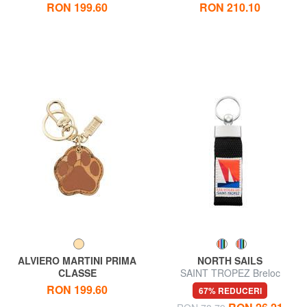
GEO CLASSIC Breloc cu litera
GEO CLASSIC Breloc cu
RON 199.60
RON 210.10
V
farmec de melc
ALVIERO MARTINI PRIMA
NORTH SAILS
CLASSE
SAINT TROPEZ Breloc
GEO CLASSIC Breloc cu
RON 199.60
67% REDUCERI
farmec labei