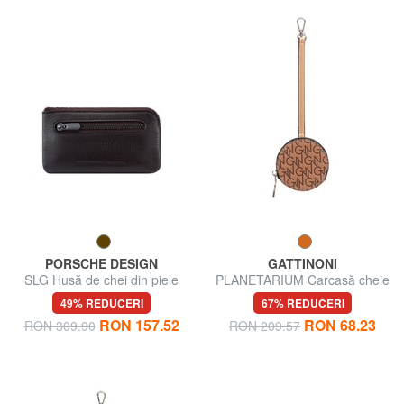
PORSCHE DESIGN
GATTINONI
SLG Husă de chei din piele
PLANETARIUM Carcasă cheie
49% REDUCERI
67% REDUCERI
RON 157.52
RON 68.23
RON 309.90
RON 209.57