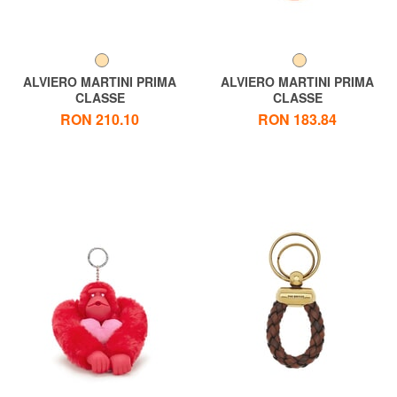
ALVIERO MARTINI PRIMA
ALVIERO MARTINI PRIMA
CLASSE
CLASSE
GEO CLASSIC Breloc cu
GEO CLASSIC Breloc cu
RON 210.10
RON 183.84
breloc inimă
pandantiv cu logo