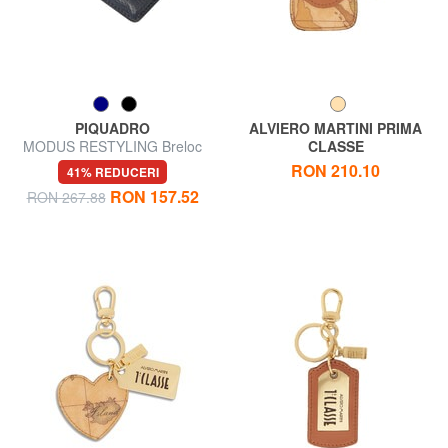
PIQUADRO
ALVIERO MARTINI PRIMA
MODUS RESTYLING Breloc
CLASSE
din piele cu carabină
GEO CLASSIC Breloc cu
RON 210.10
41% REDUCERI
pandantiv pentru minibag
RON 157.52
RON 267.88