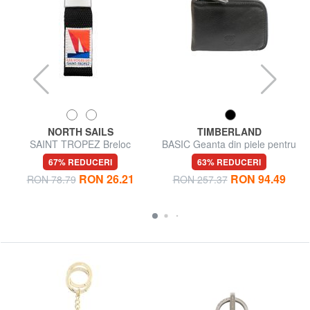
NORTH SAILS
TIMBERLAND
e
SAINT TROPEZ Breloc
BASIC Geanta din piele pentru
chei cu fermoar
67% REDUCERI
63% REDUCERI
RON 26.21
RON 94.49
RON 78.79
RON 257.37