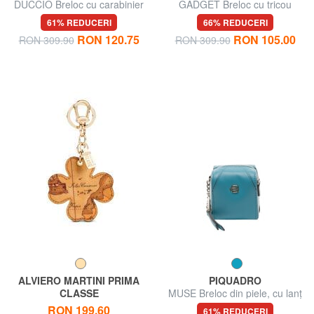
DUCCIO Breloc cu carabinier
GADGET Breloc cu tricou
Chamonix
61% REDUCERI
66% REDUCERI
RON 120.75
RON 105.00
RON 309.90
RON 309.90
ALVIERO MARTINI PRIMA
PIQUADRO
CLASSE
MUSE Breloc din piele, cu lanț
GEO CLASSIC Breloc breloc
RON 199.60
61% REDUCERI