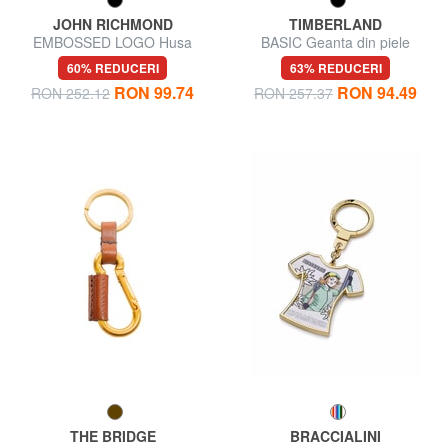
JOHN RICHMOND
TIMBERLAND
EMBOSSED LOGO Husa
BASIC Geanta din piele
pentru chei din piele cu 2 inele
pentru chei cu fermoar
60% REDUCERI
63% REDUCERI
RON 99.74
RON 94.49
RON 252.12
RON 257.37
THE BRIDGE
BRACCIALINI