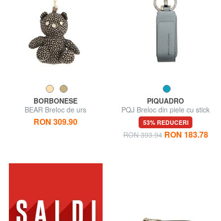
BORBONESE
PIQUADRO
BEAR Breloc de urs
PQJ Breloc din piele cu stick
USB
RON 309.90
53% REDUCERI
RON 183.78
RON 393.94