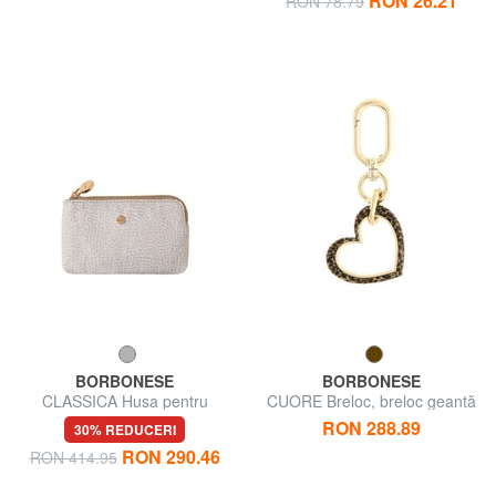
RON 26.21
RON 78.79
BORBONESE
BORBONESE
CLASSICA Husa pentru
CUORE Breloc, breloc geantă
monede cu breloc
RON 288.89
30% REDUCERI
RON 290.46
RON 414.95