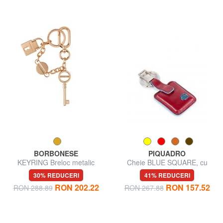
BORBONESE
PIQUADRO
KEYRING Breloc metalic
Cheie BLUE SQUARE, cu
dispozitiv CONNEQU
30% REDUCERI
41% REDUCERI
RON 202.22
RON 157.52
RON 288.89
RON 267.88