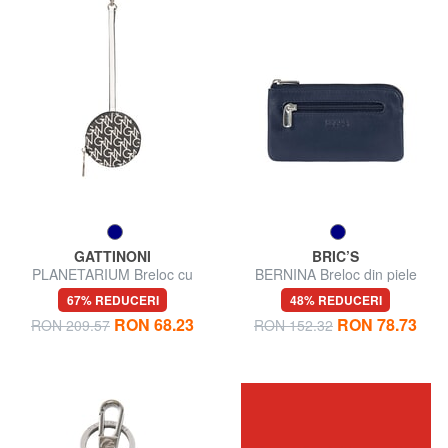
GATTINONI
BRIC’S
PLANETARIUM Breloc cu
BERNINA Breloc din piele
carcasă pentru monede
67% REDUCERI
48% REDUCERI
RON 68.23
RON 78.73
RON 209.57
RON 152.32