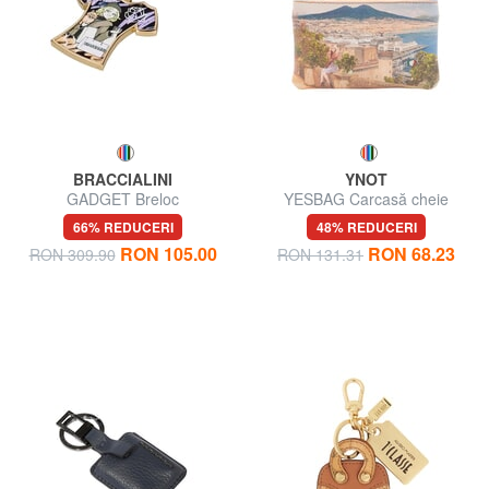
BRACCIALINI
YNOT
GADGET Breloc
YESBAG Carcasă cheie
66% REDUCERI
48% REDUCERI
RON 105.00
RON 68.23
RON 309.90
RON 131.31