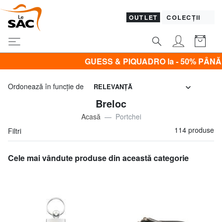
OUTLET
COLECȚII
GUESS & PIQUADRO la - 50% PÂNĂ MÂINE, 9 AU
Ordonează în funcţie de
RELEVANŢĂ
Breloc
Acasă
Portchei
114 produse
Filtri
Cele mai vândute produse din această categorie