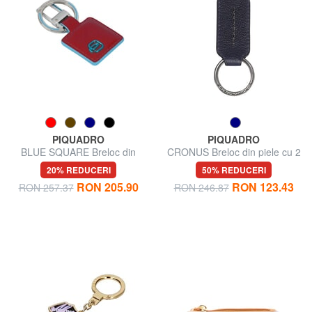
PIQUADRO
PIQUADRO
BLUE SQUARE Breloc din
CRONUS Breloc din piele cu 2
piele cu carabinier
inele
20% REDUCERI
50% REDUCERI
RON 205.90
RON 123.43
RON 257.37
RON 246.87