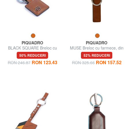
PIQUADRO
PIQUADRO
BLACK SQUARE Breloc cu
MUSE Breloc cu farmece, din
breloc din piele
piele
50% REDUCERI
52% REDUCERI
RON 123.43
RON 157.52
RON 246.87
RON 325.66