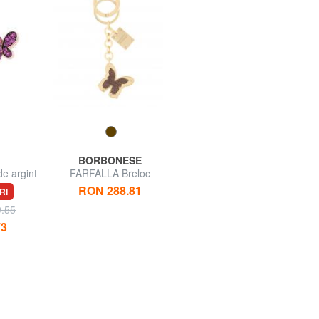
BORBONESE
AMEN
e argint
FARFALLA Breloc
FARFALLE Colier cu zirconi
b
verzi
RON 288.81
RI
62% REDUCERI
RON 157.48
9.55
RON 419.55
73