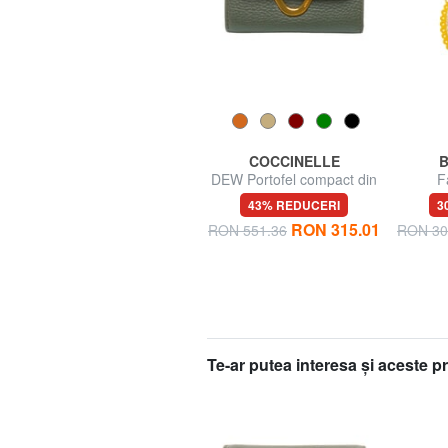
ROCCOBAROCCO
COCCINELLE
Portafoglio grande zip
DEW Portofel compact din
F
around in pelle
piele
81% REDUCERI
43% REDUCERI
3
4
RON 89.21
RON 315.01
RON 472.06
RON 551.36
RON 30
Te-ar putea interesa şi aceste 