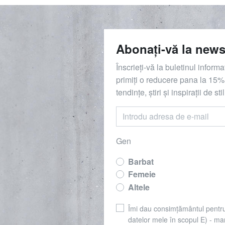
Abonați-vă la news
Înscrieți-vă la buletinul inform
primiți o reducere
pana la
15%,
tendințe, știri și inspirații de stil
Gen
Barbat
Femeie
Altele
Îmi dau consimțământul pentr
datelor mele în scopul E) - mar