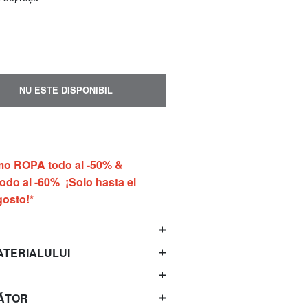
ru
copul
12 și 13
NU ESTE DISPONIBIL
 declar
tate
cter
o ROPA todo al -50% &
do al -60% ¡Solo hasta el
gosto!*
ATERIALULUI
ĂTOR