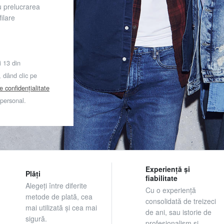
u prelucrarea
ilare
i 13 din
dând clic pe
de confidențialitate
 personal.
Experiență și
Plăți
fiabilitate
Alegeți între diferite
Cu o experiență
metode de plată, cea
consolidată de treizeci
mai utilizată și cea mai
de ani, sau istorie de
sigură.
profesionalism și