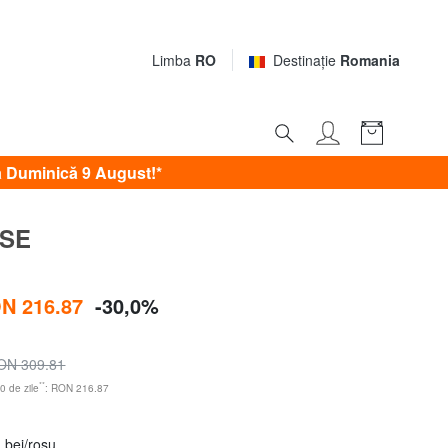
Limba
RO
Destinaţie
Romania
ativ şi
discount
 Duminică 9 August!*
rea ta
SE
N 216.87
-30,0%
Altele
ON 309.81
ru
**
0 de zile
: RON 216.87
copul
 bej/roșu