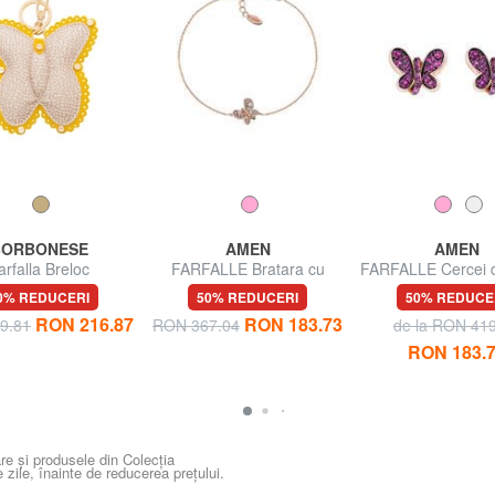
BORBONESE
AMEN
AMEN
arfalla Breloc
FARFALLE Bratara cu
FARFALLE Cercei d
zircon albastru si alb
zirconiu al
0% REDUCERI
50% REDUCERI
50% REDUCE
RON 216.87
RON 183.73
9.81
RON 367.04
de la RON 41
RON 183.
re și produsele din Colecția
e zile, înainte de reducerea prețului.