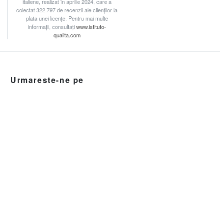
italiene, realizat în aprilie 2024, care a
colectat 322.797 de recenzii ale clienților la
plata unei licențe. Pentru mai multe
informații, consultați
www.istituto-
qualita.com
Urmareste-ne pe