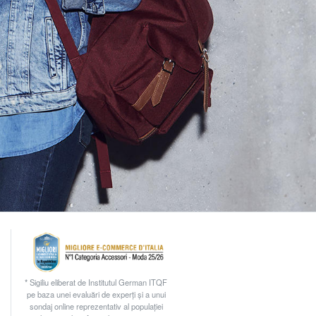
* Sigiliu eliberat de Institutul German ITQF
pe baza unei evaluări de experți și a unui
sondaj online reprezentativ al populației