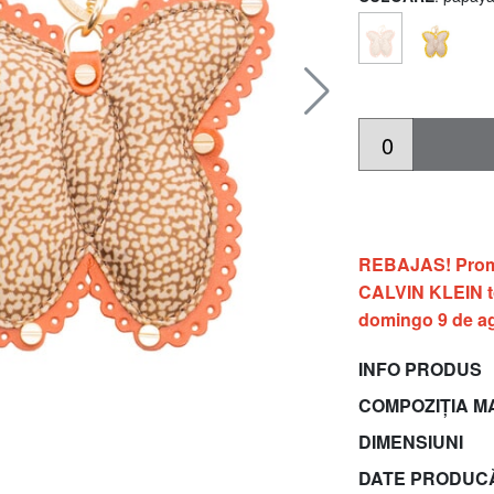
Îmi dau consimțământul pent
prelucrarea datelor mele în s
F) - profilare
În conformitate cu articolele 6, 7, 
din Regulamentul UE 2016/679
(„GDPR”), dând clic pe „Înscrie-te”
că am citit
politica de confidențiali
privind prelucrarea datelor cu cara
personal.
REBAJAS! Prom
CALVIN KLEIN to
ÎNSCRIE-TE
domingo 9 de a
INFO PRODUS
COMPOZIȚIA M
DIMENSIUNI
DATE PRODUC