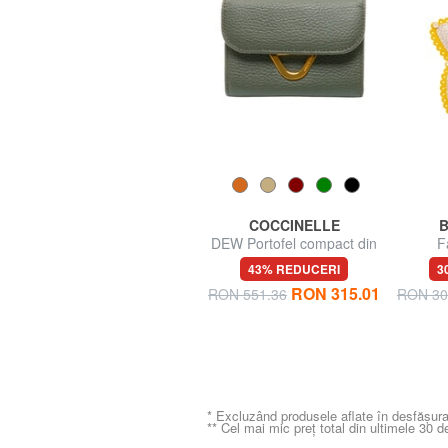
ROCCOBAROCCO
COCCINELLE
Portafoglio grande zip
DEW Portofel compact din
F
around in pelle
piele
81% REDUCERI
43% REDUCERI
3
4
RON 89.21
RON 315.01
RON 472.06
RON 551.36
RON 30
* Excluzând produsele aflate în desfășura
** Cel mai mic preț total din ultimele 30 d