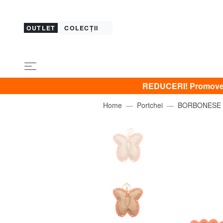
OUTLET
COLECȚII
REDUCERI! Promovez 
Home
Portchei
BORBONESE