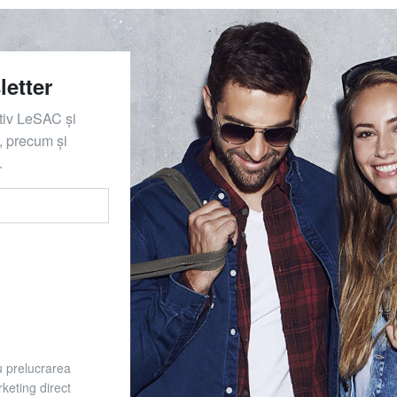
letter
ativ LeSAC și
 precum și
.
u prelucrarea
keting direct