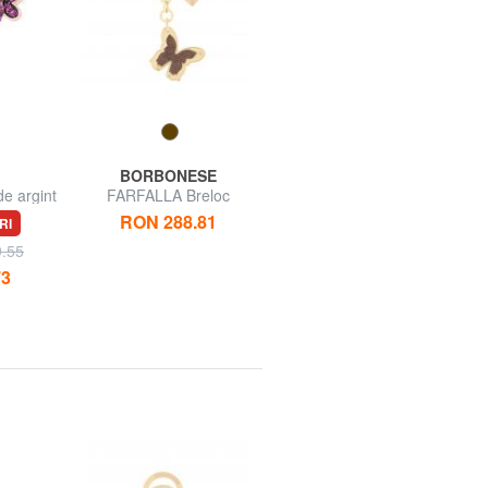
BORBONESE
AMEN
e argint
FARFALLA Breloc
FARFALLE Colier cu zirconi
b
verzi
RON 288.81
RI
62% REDUCERI
RON 157.48
9.55
RON 419.55
73