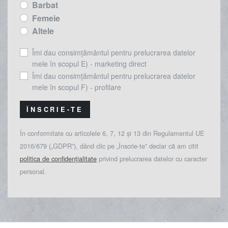
Barbat
Femeie
Altele
Îmi dau consimțământul pentru prelucrarea datelor
mele în scopul E) - marketing direct
Îmi dau consimțământul pentru prelucrarea datelor
mele în scopul F) - profilare
ÎNSCRIE-TE
În conformitate cu articolele 6, 7, 12 și 13 din Regulamentul UE
2016/679 („GDPR”), dând clic pe „Înscrie-te” declar că am citit
politica de confidențialitate
privind prelucrarea datelor cu caracter
personal.