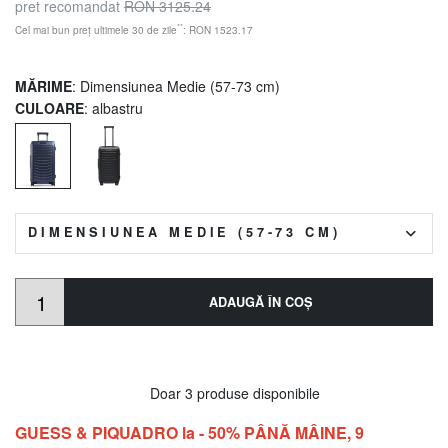
pret recomandat
RON 3125.24
**
Cel mai bun preț ultimele 30 de zile
: RON 1523.17
MĂRIME
: Dimensiunea Medie (57-73 cm)
CULOARE
: albastru
DIMENSIUNEA MEDIE (57-73 CM)
ADAUGĂ ÎN COŞ
Doar 3 produse disponibile
GUESS & PIQUADRO la - 50% PÂNĂ MÂINE, 9