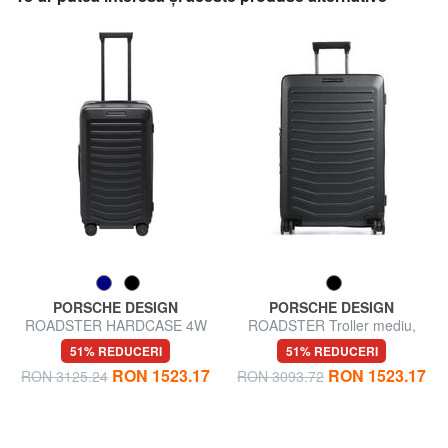
PORSCHE DESIGN
PORSCHE DESIGN
ROADSTER HARDCASE 4W
ROADSTER Troller mediu,
Cărucior mediu, ultrarezistent
extensibil
51% REDUCERI
51% REDUCERI
RON 1523.17
RON 1523.17
RON 3125.24
RON 3093.72