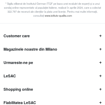
* Sigiliu eliberat de Institutul German ITQF pe baza unei evaluări de experți și a unui
sondaj online reprezentativ al populației italiene, realizat în aprilie 2024, care a colectat
322.797 de recenzii ale clienților la plata unei licențe. Pentru mai multe informații,
consultați
www.istituto-qualita.com
Customer care
Magazinele noastre din Milano
Urmareste-ne pe
LeSAC
Shopping online
Fiabilitatea LeSAC