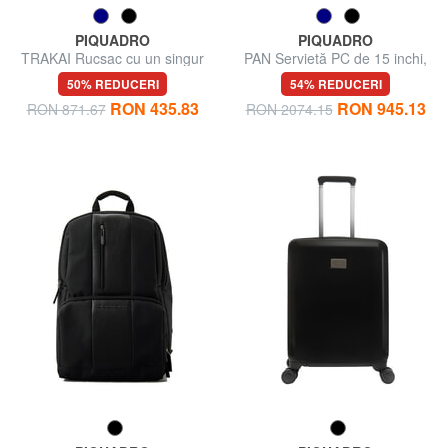
PIQUADRO
PIQUADRO
TRAKAI Rucsac cu un singur
PAN Servietă PC de 15 inchi,
umăr
din piele
50% REDUCERI
54% REDUCERI
RON 435.83
RON 945.13
RON 871.67
RON 2074.15