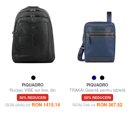
PIQUADRO
PIQUADRO
Rucsac VIBE out line, din
TRAKAI Geantă pentru tabletă
piele, suport pentru notebook
50% REDUCERI
50% REDUCERI
până la 13 "
RON 1415.14
RON 367.52
RON 2830.29
RON 735.14