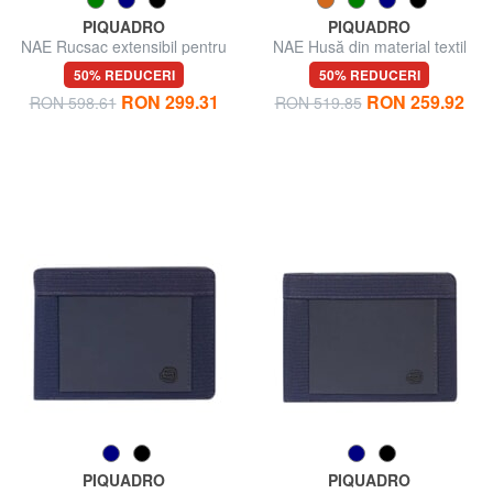
PIQUADRO
PIQUADRO
NAE Rucsac extensibil pentru
NAE Husă din material textil
talie
50% REDUCERI
50% REDUCERI
RON 299.31
RON 259.92
RON 598.61
RON 519.85
PIQUADRO
PIQUADRO