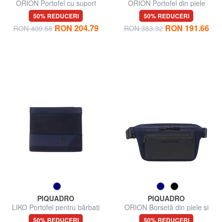
ORION Portofel cu suport
ORION Portofel din piele
pentru bancnote și monede
reciclată și material textil
50% REDUCERI
50% REDUCERI
RON 204.79
RON 191.66
RON 409.58
RON 383.32
PIQUADRO
PIQUADRO
LIKO Portofel pentru bărbați
ORION Borsetă din piele și
material textil
50% REDUCERI
50% REDUCERI