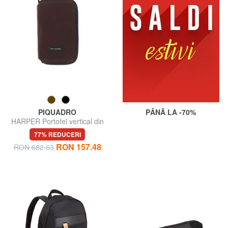
PIQUADRO
PÂNĂ LA -70%
HARPER Portofel vertical din
piele
77% REDUCERI
RON 157.48
RON 682.63