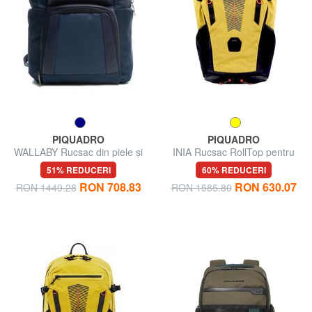
PIQUADRO
PIQUADRO
WALLABY Rucsac din piele și
INIA Rucsac RollTop pentru
material textil, suport pentru
PC de 15,6".
51% REDUCERI
60% REDUCERI
pc de 14".
RON 708.83
RON 630.07
RON 1449.28
RON 1585.80