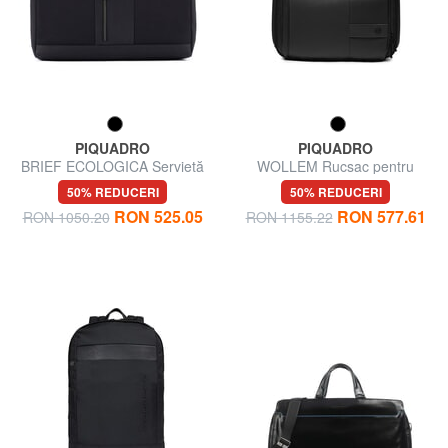
PIQUADRO
PIQUADRO
BRIEF ECOLOGICA Servietă
WOLLEM Rucsac pentru
pentru PC
laptop de 14" din piele mixtă
50% REDUCERI
50% REDUCERI
RON 525.05
RON 577.61
RON 1050.20
RON 1155.22