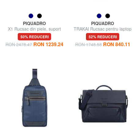
PIQUADRO
PIQUADRO
X1 Rucsac din piele, suport
TRAKAI Rucsac pentru laptop
pentru pc de 15,6".
de 14"
50% REDUCERI
52% REDUCERI
RON 1239.24
RON 840.11
RON 2478.47
RON 1748.58