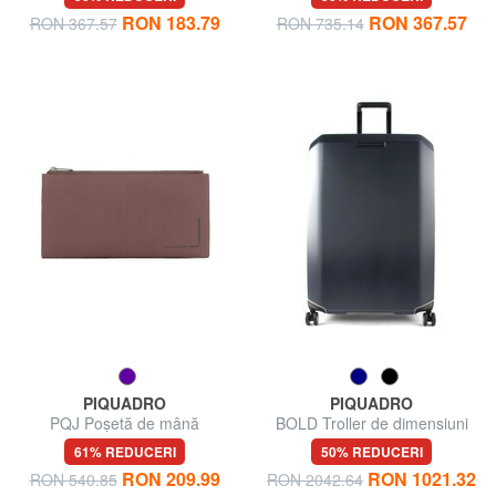
RON 183.79
RON 367.57
RON 367.57
RON 735.14
PIQUADRO
PIQUADRO
PQJ Poșetă de mână
BOLD Troller de dimensiuni
mari
61% REDUCERI
50% REDUCERI
RON 209.99
RON 1021.32
RON 540.85
RON 2042.64