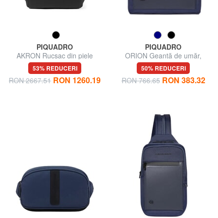
PIQUADRO
PIQUADRO
AKRON Rucsac din piele
ORION Geantă de umăr,
pentru laptop de 15,6"
suport pentru iPad, piele mixtă
53% REDUCERI
50% REDUCERI
RON 1260.19
RON 383.32
RON 2667.51
RON 766.65