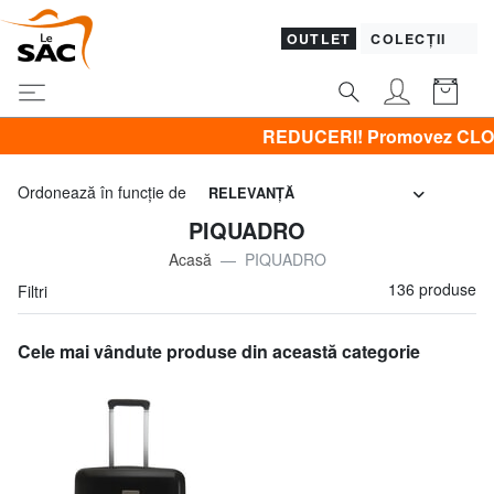
OUTLET
COLECȚII
REDUCERI! Promovez CLOTHING all -50% & CALVIN 
Ordonează în funcţie de
RELEVANŢĂ
PIQUADRO
Acasă
PIQUADRO
136 produse
Filtri
Cele mai vândute produse din această categorie