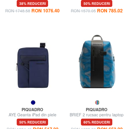
piele și material textil
Underseater
38% REDUCERI
50% REDUCERI
RON 1076.40
RON 785.02
RON 1748.58
RON 1570.05
PIQUADRO
PIQUADRO
AYE Geanta iPad din piele
BRIEF 2 rucsac pentru laptop
14"
50% REDUCERI
60% REDUCERI