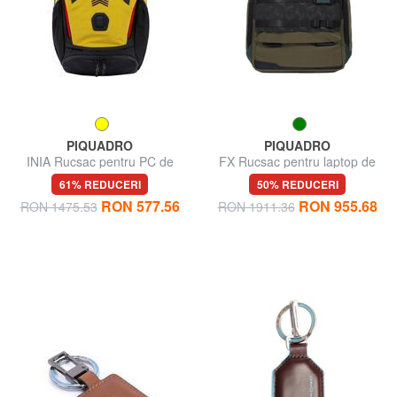
PIQUADRO
PIQUADRO
INIA Rucsac pentru PC de
FX Rucsac pentru laptop de
15,6" cu LED integrat
15,6".
61% REDUCERI
50% REDUCERI
RON 577.56
RON 955.68
RON 1475.53
RON 1911.36