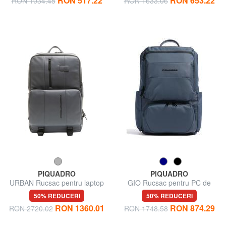
RON 517.22
RON 653.22
RON 1034.45
RON 1633.06
PIQUADRO
PIQUADRO
URBAN Rucsac pentru laptop
GIO Rucsac pentru PC de
de 15,6", din piele
15,6 inchi
50% REDUCERI
50% REDUCERI
RON 1360.01
RON 874.29
RON 2720.02
RON 1748.58