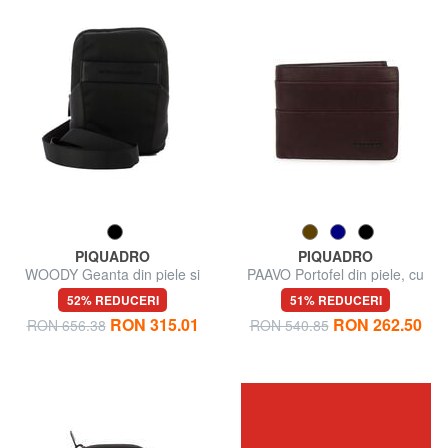
PIQUADRO
PIQUADRO
WOODY Geanta din piele si
PAAVO Portofel din piele, cu
stofa
portmoneda
52% REDUCERI
51% REDUCERI
RON 315.01
RON 262.50
RON 656.38
RON 540.85