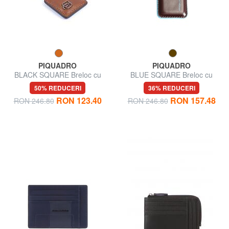
PIQUADRO
PIQUADRO
BLACK SQUARE Breloc cu
BLUE SQUARE Breloc cu
breloc din piele
carabină
50% REDUCERI
36% REDUCERI
RON 123.40
RON 157.48
RON 246.80
RON 246.80