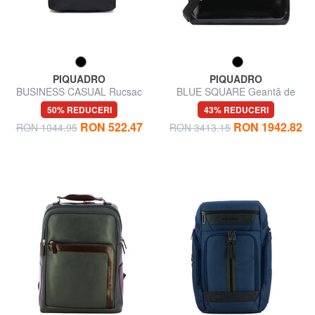
PIQUADRO
PIQUADRO
BUSINESS CASUAL Rucsac
BLUE SQUARE Geantă de
pentru laptop de 14" din
voiaj din piele
50% REDUCERI
43% REDUCERI
material textil
RON 522.47
RON 1942.82
RON 1044.95
RON 3413.15