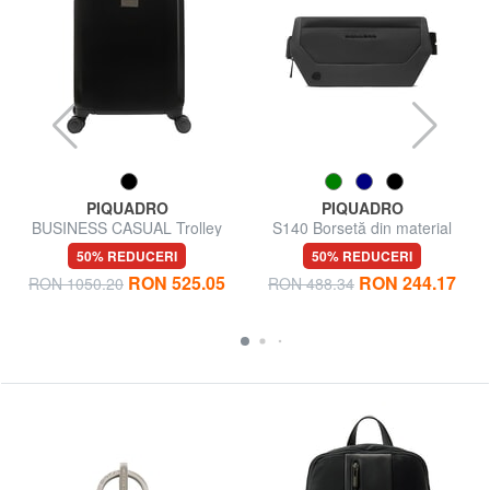
PIQUADRO
PIQUADRO
BUSINESS CASUAL Trolley
S140 Borsetă din material
Bagaj de mână
reciclat
50% REDUCERI
50% REDUCERI
RON 525.05
RON 244.17
RON 1050.20
RON 488.34