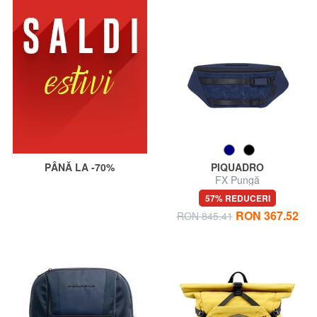
PÂNĂ LA -70%
PIQUADRO
FX Pungă
57% REDUCERI
RON 367.52
RON 845.41