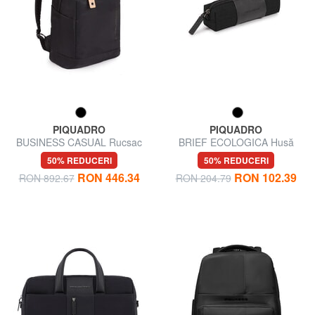
PIQUADRO
PIQUADRO
BUSINESS CASUAL Rucsac
BRIEF ECOLOGICA Husă
pentru laptop de 13"
pentru stilou
50% REDUCERI
50% REDUCERI
RON 446.34
RON 102.39
RON 892.67
RON 204.79