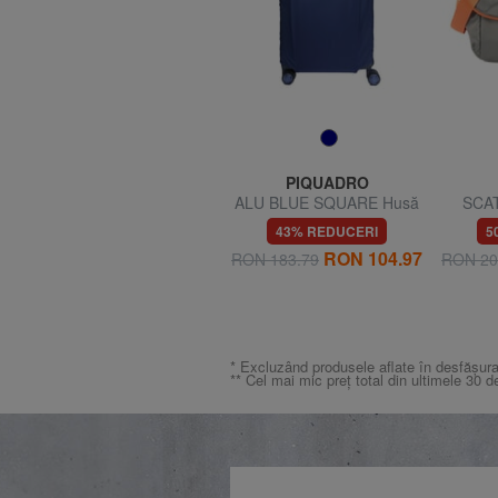
GO TRAVEL
PIQUADRO
GO Mască de călătorie cu
ALU BLUE SQUARE Husă
SCAT
dopuri de urechi
pentru cărucior
16% REDUCERI
43% REDUCERI
5
RON 26.20
RON 104.97
RON 31.24
RON 183.79
RON 20
* Excluzând produsele aflate în desfășura
** Cel mai mic preț total din ultimele 30 d