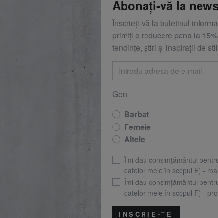
Abonați-vă la news
Înscrieți-vă la buletinul inform
primiți o reducere
pana la
15%,
tendințe, știri și inspirații de stil
Gen
Barbat
Femeie
Altele
Îmi dau consimțământul pentr
datelor mele în scopul E) - mar
Îmi dau consimțământul pentr
datelor mele în scopul F) - prof
ÎNSCRIE-TE