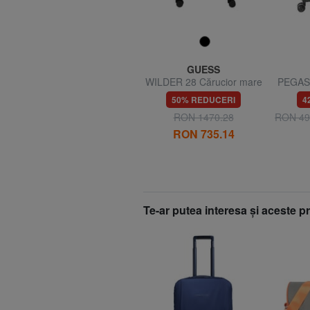
PIQUADRO
GUESS
POP Cărucior mare
WILDER 28 Cărucior mare
PEGASU
u
50% REDUCERI
50% REDUCERI
4
RON 2047.89
RON 1470.28
RON 49
RON 1023.95
RON 735.14
Te-ar putea interesa şi aceste 