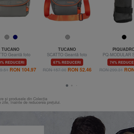
TUCANO
TUCANO
PIQUADR
TO Geantă foto
SCATTO Geantă foto
PQ-MODULAR S
pentru sticle d
0% REDUCERI
67% REDUCERI
74% REDUCE
RON 104.97
RON 52.46
RON
9.51
RON 157.00
RON 299.31
re și produsele din Colecția
e zile, înainte de reducerea prețului.