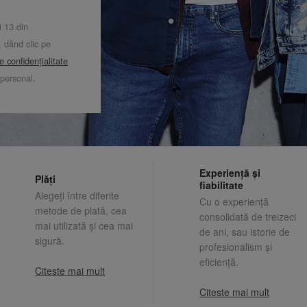
i 13 din
dând clic pe
de confidențialitate
 personal.
Experiență și
Plăți
fiabilitate
Alegeți între diferite
Cu o experiență
metode de plată, cea
consolidată de treizeci
mai utilizată și cea mai
de ani, sau istorie de
sigură.
profesionalism și
eficiență.
Citeste mai mult
Citeste mai mult