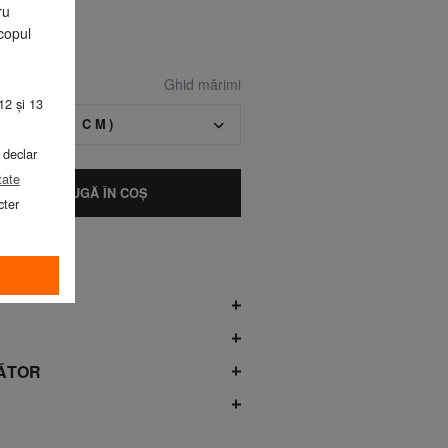
ru
copul
Ghid mărimi
12 și 13
GE (>79 CM)
 declar
tate
ADAUGĂ ÎN COŞ
cter
ĂTOR