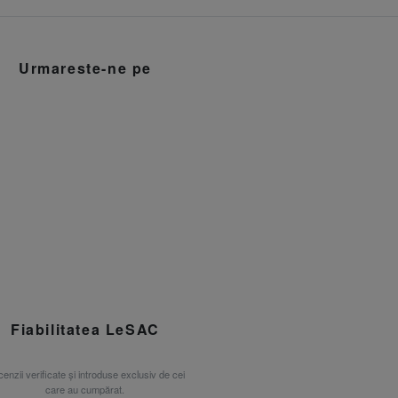
Urmareste-ne pe
Fiabilitatea LeSAC
enzii verificate și introduse exclusiv de cei
care au cumpărat.