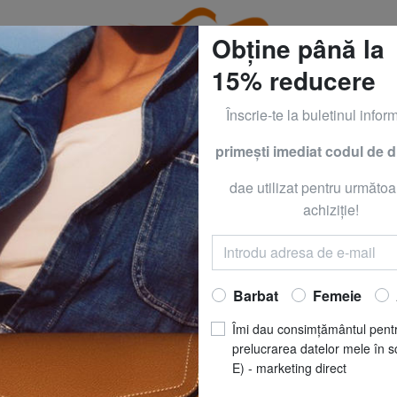
Obține până la
15% reducere
Înscrie-te la buletinul inform
primeşti imediat codul de 
RO
PIQUADR
dae utilizat pentru următoa
achiziţie!
BOLD Troller foa
Acum să
RO
REDUCERI
pret recomandat
R
Barbat
Femeie
Cel mai bun preț ultimele 3
Îmi dau consimțământul pent
prelucrarea datelor mele în s
MĂRIME
: Extra La
E) - marketing direct
CULOARE
: negru