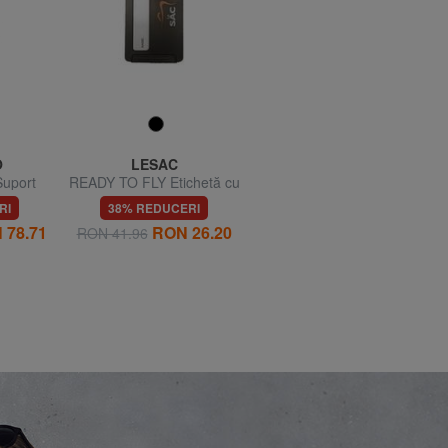
O
LESAC
GO TRAVEL
uport
READY TO FLY Etichetă cu
FLIGHT Pernă de călătorie
e apă
numele călătoriei
RI
38% REDUCERI
67% REDUCERI
 78.71
RON 26.20
RON 31.45
RON 41.96
RON 93.99