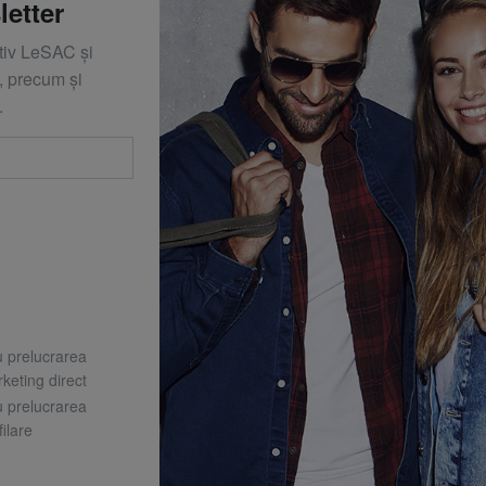
letter
ativ LeSAC și
 precum și
.
u prelucrarea
keting direct
u prelucrarea
ilare