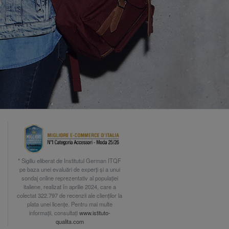
* Sigiliu eliberat de Institutul German ITQF
pe baza unei evaluări de experți și a unui
sondaj online reprezentativ al populației
italiene, realizat în aprilie 2024, care a
colectat 322.797 de recenzii ale clienților la
plata unei licențe. Pentru mai multe
informații, consultați
www.istituto-
qualita.com