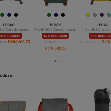
LESAC
BRIC’S
LESAC
S Cărucior mare,
FERRARA Cărucior mare,
SLIDE Cărucior 
ltra-rezistent
extensibil
extensibil
2% REDUCERI
62% REDUCERI
48% REDUCE
RON 288.75
RON 
8.85
RON 1780.09
RON 551.36
RON 682.58
produse