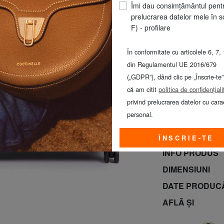
Îmi dau consimțământul pent
prelucrarea datelor mele în s
F) - profilare
În conformitate cu articolele 6, 7, 
EXTRA LAR
din Regulamentul UE 2016/679
(„GDPR”), dând clic pe „Înscrie-te”
că am citit
politica de confidențiali
privind prelucrarea datelor cu cara
personal.
ÎNSCRIE-TE
INFO PRODUS
DIMENSIUNI
DATE PRODUC
AFLĂ ȘI